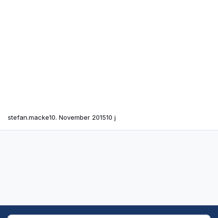
stefan.macke
10. November 2015
10 j