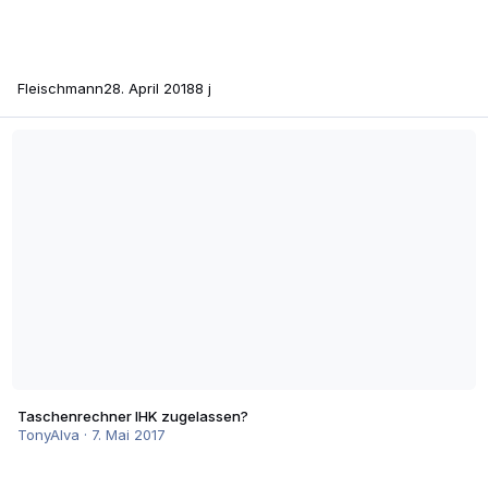
Fleischmann
28. April 2018
8 j
Taschenrechner IHK zugelassen?
Taschenrechner IHK zugelassen?
TonyAlva
·
7. Mai 2017