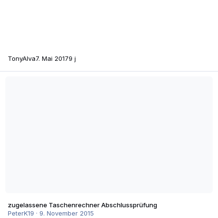
TonyAlva
7. Mai 2017
9 j
zugelassene Taschenrechner Abschlussprüfung
zugelassene Taschenrechner Abschlussprüfung
PeterK19
·
9. November 2015