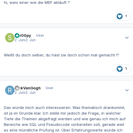
hi, weis einer wie die MEP abläuft ?
1
Autor-Statistiken
Scr00py
User
2. Juni
2. Jun
Weißt du doch selber, du hast sie doch schon mal gemacht !?
1
Autor-Statistiken
RickVanGogh
User
2. Juni
2. Jun
Das würde mich auch interessieren. Was thematisch drankommt,
ist ja im Grunde klar. Ich stelle mir jedoch die Frage, in welcher
Tiefe die Themen abgefragt werden und wie genau ich mich auf
Bereiche wie SQL und Pseudocode vorbereiten soll, gerade weil
es eine mündliche Prüfung ist. Über Erfahrungswerte würde ich