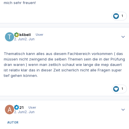
mich sehr freuen!
1
Autor-Statistiken
t1nk4bell
User
2. Juni
2. Jun
Thematisch kann alles aus diesem Fachbereich vorkommen ( das
müssen nicht zwingend die selben Themen sein die in der Prüfung
dran waren ) wenn man zeitlich schaut wie lange die mep dauert
ist relativ klar das in dieser Zeit sicherlich nicht alle Fragen super
tief gehen können.
1
Autor-Statistiken
AZ21
User
2. Juni
2. Jun
AUTOR