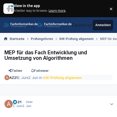
Zum Inhalt springen
View in the app
×
A better way to browse.
Learn more
.
Di
Fachinformatiker.de
Anmelden
Startseite
Prüfungsforen
IHK-Prüfung allgemein
MEP für da
MEP für das Fach Entwicklung und
Umsetzung von Algorithmen
Teilen
Follower
AZ21
2. Juni
2. Jun
in
IHK-Prüfung allgemein
Autor-Statistiken
AZ21
User
2. Juni
2. Jun