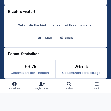
Erzähl’s weiter!
Gefällt dir Fachinformatiker.de? Erzähl’s weiter!
E-Mail
Teilen
Forum-Statistiken
169.7k
265.1k
Gesamtzahl der Themen
Gesamtzahl der Beiträge
Heller Modus
Dunkler Modus
Systemeinstellung
Anmelden
Registrieren
Suchen
Menü
Datenschutz
Kontakt
Cookies
RSS
Fachinformatiker 2026
Powered by
Invision Community