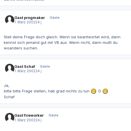
Gast progmaker
Gäste
1. März 2002
24 j
Stell deine Frage doch gleich. Wenn sie beantwortet wird, dann
kennst sich jemand gut mit VB aus. Wenn nicht, dann mußt du
woanders suchen.
Gast Schaf
Gäste
1. März 2002
24 j
Ja,
bitte bitte Frage stellen, hab grad nichts zu tun
:D
Schaf
Gast fireworker
Gäste
1. März 2002
24 j