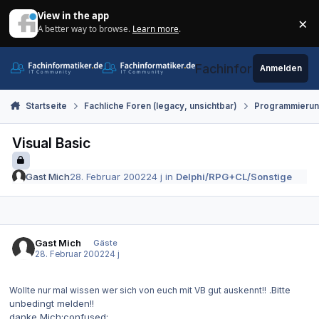
Zum Inhalt springen
View in the app
×
A better way to browse.
Learn more
.
Di
Fachinformatiker.de
Anmelden
Startseite
Fachliche Foren (legacy, unsichtbar)
Programmieru
Visual Basic
Gast Mich
28. Februar 2002
24 j
in
Delphi/RPG+CL/Sonstige
Gast Mich
Gäste
28. Februar 2002
24 j
.Bitte
Wollte nur mal wissen wer sich von euch mit VB gut auskennt!!
unbedingt melden!!
danke Mich:confused: