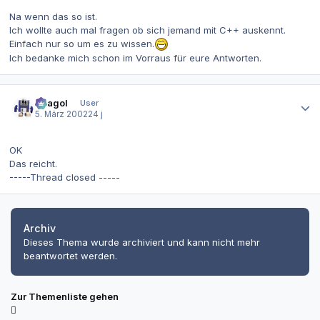
Na wenn das so ist.
Ich wollte auch mal fragen ob sich jemand mit C++ auskennt.
Einfach nur so um es zu wissen.
Ich bedanke mich schon im Vorraus für eure Antworten.
Autor-Statistiken
Beagol
User
5. März 2002
24 j
OK
Das reicht.
-----Thread closed -----
Archiv
Dieses Thema wurde archiviert und kann nicht mehr
beantwortet werden.
Zur Themenliste gehen