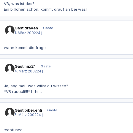
VB, was ist das?
Ein bißchen schon, kommt drauf an bei was!!!
Gast draven
Gäste
1. März 2002
24 j
wann kommt die frage
Gast hnx21
Gäste
4. März 2002
24 j
Jo, sag mal...was willst du wissen?
*VB ruuuult!!!* hrhr....
Gast biker.enti
Gäste
5. März 2002
24 j
:confused: