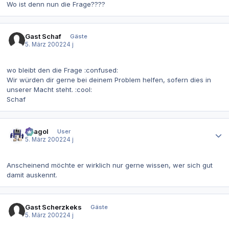
Wo ist denn nun die Frage????
Gast Schaf
Gäste
5. März 2002
24 j
wo bleibt den die Frage :confused:
Wir würden dir gerne bei deinem Problem helfen, sofern dies in
unserer Macht steht. :cool:
Schaf
Autor-Statistiken
Beagol
User
5. März 2002
24 j
Anscheinend möchte er wirklich nur gerne wissen, wer sich gut
damit auskennt.
Gast Scherzkeks
Gäste
5. März 2002
24 j