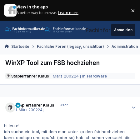
Zum Inhalt springen
View in the app
×
A better way to browse.
Learn more
.
Di
Fachinformatiker.de
Anmelden
Startseite
Fachliche Foren (legacy, unsichtbar)
Administration
WinXP Tool zum FSB hochziehen
Staplerfahrer Klaus
1. März 2002
24 j
in
Hardware
Autor-Statistiken
Staplerfahrer Klaus
User
1. März 2002
24 j
hi leute!
ich suche ein tool, mit dem man unter xp den fsb hochziehen
kann. coolcpu und cpufsb (oder so) hab ich schon versucht. die