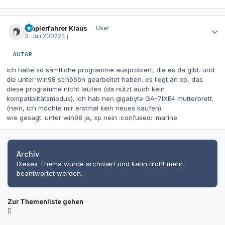
Autor-Statistiken
Staplerfahrer Klaus
User
3. Juli 2002
24 j
AUTOR
ich habe so sämtliche programme ausprobiert, die es da gibt. und
die unter win98 schööön gearbeitet haben. es liegt an xp, das
diese programme nicht laufen (da nützt auch kein
kompatiblitätsmodus). ich hab nen gigabyte GA-7IXE4 mutterbrett.
(nein, ich möchte mir erstmal kein neues kaufen).
wie gesagt: unter win98 ja, xp nein :confused: :marine
Archiv
Dieses Thema wurde archiviert und kann nicht mehr
beantwortet werden.
Zur Themenliste gehen