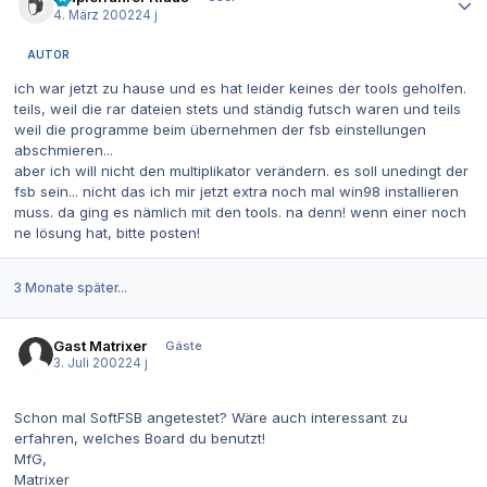
4. März 2002
24 j
AUTOR
ich war jetzt zu hause und es hat leider keines der tools geholfen.
teils, weil die rar dateien stets und ständig futsch waren und teils
weil die programme beim übernehmen der fsb einstellungen
abschmieren...
aber ich will nicht den multiplikator verändern. es soll unedingt der
fsb sein... nicht das ich mir jetzt extra noch mal win98 installieren
muss. da ging es nämlich mit den tools. na denn! wenn einer noch
ne lösung hat, bitte posten!
3 Monate später...
Gast Matrixer
Gäste
3. Juli 2002
24 j
Schon mal SoftFSB angetestet? Wäre auch interessant zu
erfahren, welches Board du benutzt!
MfG,
Matrixer