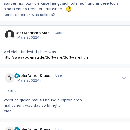
stürzen ab, bzw die kiste hängt sich total auf. und andere tools
sind nicht so recht aufzutreiben...
kennt da einer was solides?
Gast Marlboro Man
Gäste
1. März 2002
24 j
vielleicht findest du hier was.
http://www.oc-mag.de/Software/Software.htm
Autor-Statistiken
Staplerfahrer Klaus
User
1. März 2002
24 j
AUTOR
werd es gleich mal zu hause ausprobieren...
mal sehen, was das so bringt...
ciao!
Autor-Statistiken
Staplerfahrer Klaus
User