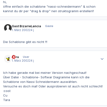
hi,
öffne einfach die schablone "nassi-schneidermann" & schon
kannst du dir per "drag & drop" nen struktogramm erstellen!!
Gast BizarreLancia
Gäste
1. März 2002
24 j
Die Schablone gibt es nicht !!!
Autor-Statistiken
Tara
User
1. März 2002
24 j
Ich habe gerade mal bei meiner Version nachgeschaut!
Über Datei - Schablone- Softwar Diagramme kann ich die
Schablone von Nassi Schneidermann auswählen.
Versuche es doch mal! Oder ausprobieren ist auch nicht schlecht!
:cool:
Cu
Tara