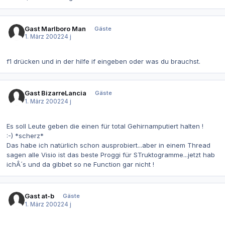
Gast Marlboro Man
Gäste
1. März 2002
24 j
f1 drücken und in der hilfe if eingeben oder was du brauchst.
Gast BizarreLancia
Gäste
1. März 2002
24 j
Es soll Leute geben die einen für total Gehirnamputiert halten !
:-) *scherz*
Das habe ich natürlich schon ausprobiert...aber in einem Thread
sagen alle Visio ist das beste Proggi für STruktogramme...jetzt hab
ichÂ´s und da gibbet so ne Function gar nicht !
Gast at-b
Gäste
1. März 2002
24 j