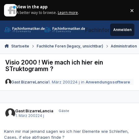
Zum Inhalt springen
View in the app
×
A better way to browse.
Learn more
.
Di
Fachinformatiker.de
Anmelden
Startseite
Fachliche Foren (legacy, unsichtbar)
Administration
Visio 2000 ! Wie mach ich hier ein
STruktogramm ?
Gast BizarreLancia
1. März 2002
24 j
in
Anwendungssoftware
Gast BizarreLancia
Gäste
1. März 2002
24 j
Kann mir mal jemand sagen wo ich hier Elemente wie Schleifen,
Cases, if else abfragen finde ?