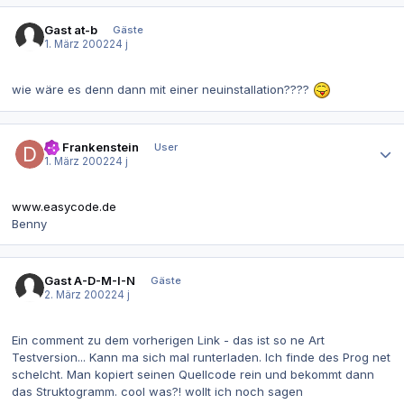
Gast at-b
Gäste
1. März 2002
24 j
wie wäre es denn dann mit einer neuinstallation????
Autor-Statistiken
Dr. Frankenstein
User
1. März 2002
24 j
www.easycode.de
Benny
Gast A-D-M-I-N
Gäste
2. März 2002
24 j
Ein comment zu dem vorherigen Link - das ist so ne Art
Testversion... Kann ma sich mal runterladen. Ich finde des Prog net
schelcht. Man kopiert seinen Quellcode rein und bekommt dann
das Struktogramm. cool was?! wollt ich noch sagen