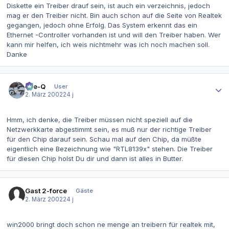
Diskette ein Treiber drauf sein, ist auch ein verzeichnis, jedoch
mag er den Treiber nicht. Bin auch schon auf die Seite von Realtek
gegangen, jedoch ohne Erfolg. Das System erkennt das ein
Ethernet -Controller vorhanden ist und will den Treiber haben. Wer
kann mir helfen, ich weis nichtmehr was ich noch machen soll.
Danke
Autor-Statistiken
Eye-Q
User
2. März 2002
24 j
Hmm, ich denke, die Treiber müssen nicht speziell auf die
Netzwerkkarte abgestimmt sein, es muß nur der richtige Treiber
für den Chip darauf sein. Schau mal auf den Chip, da müßte
eigentlich eine Bezeichnung wie "RTL8139x" stehen. Die Treiber
für diesen Chip holst Du dir und dann ist alles in Butter.
Gast 2-force
Gäste
2. März 2002
24 j
win2000 bringt doch schon ne menge an treibern für realtek mit,