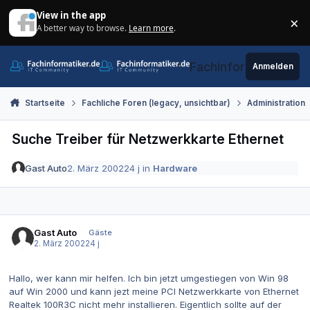
Zum Inhalt springen
View in the app
×
A better way to browse.
Learn more
.
Di
Fachinformatiker.de
Anmelden
Startseite
Fachliche Foren (legacy, unsichtbar)
Administration
Suche Treiber für Netzwerkkarte Ethernet
Gast Auto
2. März 2002
24 j
in
Hardware
Gast Auto
Gäste
2. März 2002
24 j
Hallo, wer kann mir helfen. Ich bin jetzt umgestiegen von Win 98
auf Win 2000 und kann jezt meine PCI Netzwerkkarte von Ethernet
Realtek 100R3C nicht mehr installieren. Eigentlich sollte auf der