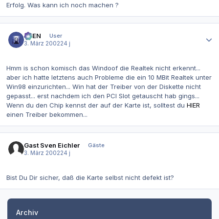
Erfolg. Was kann ich noch machen ?
Autor-Statistiken
AVEN
User
3. März 2002
24 j
Hmm is schon komisch das Windoof die Realtek nicht erkennt...
aber ich hatte letztens auch Probleme die ein 10 MBit Realtek unter
Win98 einzurichten... Win hat der Treiber von der Diskette nicht
gepasst... erst nachdem ich den PCI Slot getauscht hab gings...
Wenn du den Chip kennst der auf der Karte ist, solltest du
HIER
einen Treiber bekommen...
Gast Sven Eichler
Gäste
3. März 2002
24 j
Bist Du Dir sicher, daß die Karte selbst nicht defekt ist?
Archiv