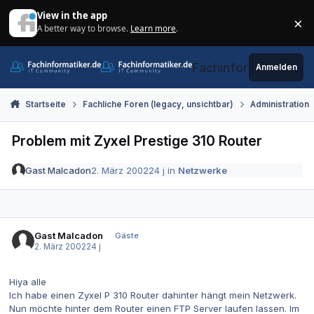
Zum Inhalt springen
View in the app
×
A better way to browse.
Learn more
.
Di
Fachinformatiker.de
Anmelden
Startseite
Fachliche Foren (legacy, unsichtbar)
Administration
Problem mit Zyxel Prestige 310 Router
Gast Malcadon
2. März 2002
24 j
in
Netzwerke
Gast Malcadon
Gäste
2. März 2002
24 j
Hiya alle
Ich habe einen Zyxel P 310 Router dahinter hängt mein Netzwerk.
Nun möchte hinter dem Router einen FTP Server laufen lassen. Im