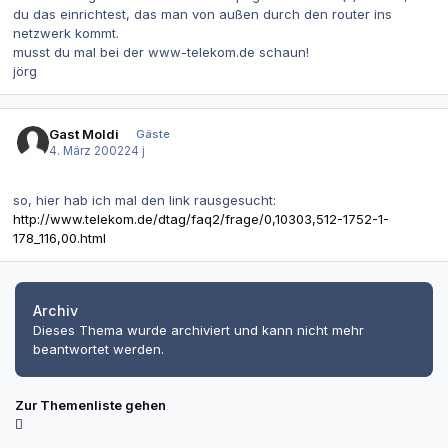
du das einrichtest, das man von außen durch den router ins
netzwerk kommt.
musst du mal bei der www-telekom.de schaun!
jörg
Gast Moldi
Gäste
4. März 2002
24 j
so, hier hab ich mal den link rausgesucht:
http://www.telekom.de/dtag/faq2/frage/0,10303,512-1752-1-
178_116,00.html
Archiv
Dieses Thema wurde archiviert und kann nicht mehr
beantwortet werden.
Zur Themenliste gehen