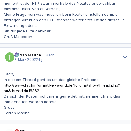
moment ist der FTP zwar innerhalb des Netztes ansprechbar
allerdingt nicht von außerhalb,
Meine Frage nun was muss ich beim Router einstellen damit er
anfragen direkt an den FTP Rechner weiterleitet. Ist das dieses IP
Forwarding oder....
Bin für jede Hilfe dankbar
Gruß Malcadon
Autor-Statistiken
Terran Marine
User
2. März 2002
24 j
Tach,
in diesem Thread geht es um das gleiche Problem :
http://www.fachinformatiker-world.de/forums/showthread.php?
s=&threadid=18362
Da sich der Poster nicht mehr gemeldet hat, nehme ich an, das
ihm geholfen werden konnte.
Gruss
Terran Marinel
Autor-Statistiken