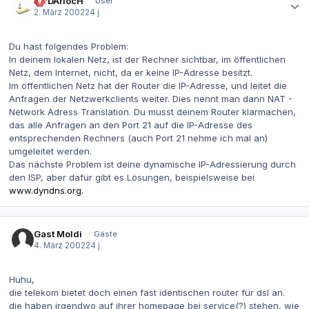
LorDAriocH
User
2. März 2002
24 j
Du hast folgendes Problem:
In deinem lokalen Netz, ist der Rechner sichtbar, im öffentlichen
Netz, dem Internet, nicht, da er keine IP-Adresse besitzt.
Im öffentlichen Netz hat der Router die IP-Adresse, und leitet die
Anfragen der Netzwerkclients weiter. Dies nennt man dann NAT -
Network Adress Translation. Du musst deinem Router klarmachen,
das alle Anfragen an den Port 21 auf die lP-Adresse des
entsprechenden Rechners (auch Port 21 nehme ich mal an)
umgeleitet werden.
Das nächste Problem ist deine dynamische IP-Adressierung durch
den ISP, aber dafür gibt es Lösungen, beispielsweise bei
www.dyndns.org.
Gast Moldi
Gäste
4. März 2002
24 j
Huhu,
die telekom bietet doch einen fast identischen router für dsl an.
die haben irgendwo auf ihrer homepage bei service(?) stehen, wie