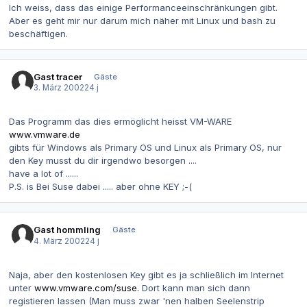
Ich weiss, dass das einige Performanceeinschränkungen gibt.
Aber es geht mir nur darum mich näher mit Linux und bash zu
beschäftigen.
Gast tracer
Gäste
3. März 2002
24 j
Das Programm das dies ermöglicht heisst VM-WARE
www.vmware.de
gibts für Windows als Primary OS und Linux als Primary OS, nur
den Key musst du dir irgendwo besorgen ....
have a lot of ......
P.S. is Bei Suse dabei ..... aber ohne KEY ;-(
Gast hommling
Gäste
4. März 2002
24 j
Naja, aber den kostenlosen Key gibt es ja schließlich im Internet
unter
www.vmware.com/suse.
Dort kann man sich dann
registieren lassen (Man muss zwar 'nen halben Seelenstrip