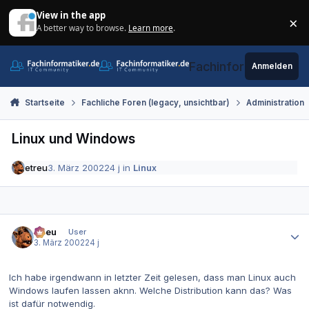
Zum Inhalt springen
View in the app
×
A better way to browse.
Learn more
.
Di
Fachinformatiker.de
Anmelden
Startseite
Fachliche Foren (legacy, unsichtbar)
Administration
Linux und Windows
etreu
3. März 2002
24 j
in
Linux
Autor-Statistiken
etreu
User
3. März 2002
24 j
Ich habe irgendwann in letzter Zeit gelesen, dass man Linux auch
Windows laufen lassen aknn. Welche Distribution kann das? Was
ist dafür notwendig.