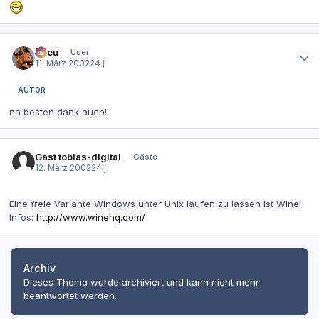
Autor-Statistiken
etreu
User
11. März 2002
24 j
AUTOR
na besten dank auch!
Gast tobias-digital
Gäste
12. März 2002
24 j
Eine freie Variante Windows unter Unix laufen zu lassen ist Wine!
Infos:
http://www.winehq.com/
Archiv
Dieses Thema wurde archiviert und kann nicht mehr
beantwortet werden.