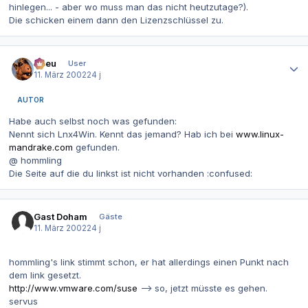
hinlegen... - aber wo muss man das nicht heutzutage?).
Die schicken einem dann den Lizenzschlüssel zu.
Autor-Statistiken
etreu
User
11. März 2002
24 j
AUTOR
Habe auch selbst noch was gefunden:
Nennt sich Lnx4Win. Kennt das jemand? Hab ich bei
www.linux-
mandrake.com
gefunden.
@ hommling
Die Seite auf die du linkst ist nicht vorhanden :confused:
Gast Doham
Gäste
11. März 2002
24 j
hommling's link stimmt schon, er hat allerdings einen Punkt nach
dem link gesetzt.
http://www.vmware.com/suse
--> so, jetzt müsste es gehen.
servus