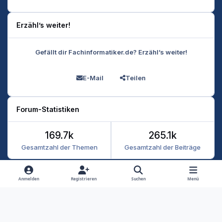
Erzähl’s weiter!
Gefällt dir Fachinformatiker.de? Erzähl’s weiter!
E-Mail
Teilen
Forum-Statistiken
169.7k
265.1k
Gesamtzahl der Themen
Gesamtzahl der Beiträge
Heller Modus
Dunkler Modus
Systemeinstellung
Anmelden
Registrieren
Suchen
Menü
Datenschutz
Kontakt
Cookies
RSS
Fachinformatiker 2026
Powered by
Invision Community