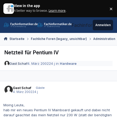
Zum Inhalt springen
View in the app
×
A better way to browse.
Learn more
.
Di
Fachinformatiker.de
Anmelden
Startseite
Fachliche Foren (legacy, unsichtbar)
Administration
Netzteil für Pentium IV
Gast Schaf
4. März 2002
24 j
in
Hardware
Gast Schaf
Gäste
4. März 2002
24 j
Moing Leute,
hab mir ein neues Pentium IV Mainboard gekauft und dabei nicht
darauf geachtet das mein Netzteil nur 230 W (statt der benötigten