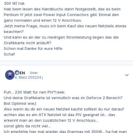
300 W) hat.
Hab beim lesen des Handbuchs dann festgestellt, das es beim
Pentium IV jetzt zwei Power Input Connectors gibt. Einmal den
ganz normalen und einen 12 V Anschluss.
Jetzt meine Frage, muss ich beim Kauf des neuen Netzteils etwas
beachten?
Und kann es an der zu niedrigen Stromleistung liegen das die
Grafikkarte nicht anläuft?
Schon mal Danke für eure Hilfe
Schaf
Autor-Statistiken
AVEN
User
4. März 2002
24 j
Puh... 230 Watt für nen PIV?!:eek:
Und deine Grafikkarte ist vermutlich was im Geforce 2 Bereich?
Bist Optimist wie;)
Also wenn du dir ein neues Netzteil kaufst solltest du nur darauf
achten das es ein ATX Netzteil ist das PIV geeignet ist... das
erkennt man an den zusätzlichen 12 V Anschluss...
sonst gibts da nicht viel...
Ich empfehle hier mal wieder das Enermax mit 350W... ha hat man