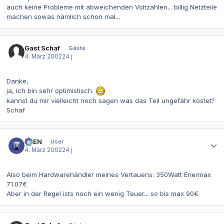
auch keine Probleme mit abweichenden Voltzahlen... billig Netzteile
machen sowas nämlich schon mal...
Gast Schaf
Gäste
4. März 2002
24 j
Danke,
ja, ich bin sehr optimistisch.
kannst du mir vielleicht noch sagen was das Teil ungefähr kostet?
Schaf
Autor-Statistiken
AVEN
User
4. März 2002
24 j
Also beim Hardwarehändler meines Vertauens: 350Watt Enermax
71.07€
Aber in der Regel ists noch ein wenig Teuer... so bis max 90€