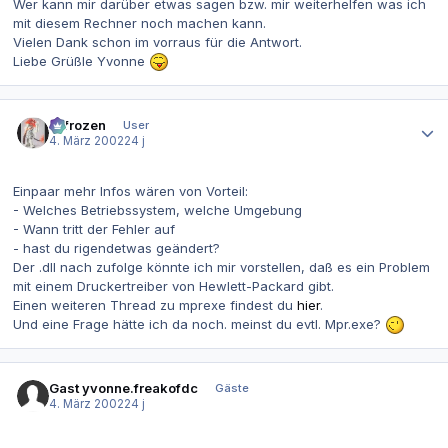
Wer kann mir darüber etwas sagen bzw. mir weiterhelfen was ich
mit diesem Rechner noch machen kann.
Vielen Dank schon im vorraus für die Antwort.
Liebe Grüßle Yvonne
Autor-Statistiken
2-frozen
User
4. März 2002
24 j
Einpaar mehr Infos wären von Vorteil:
- Welches Betriebssystem, welche Umgebung
- Wann tritt der Fehler auf
- hast du rigendetwas geändert?
Der .dll nach zufolge könnte ich mir vorstellen, daß es ein Problem
mit einem Druckertreiber von Hewlett-Packard gibt.
Einen weiteren Thread zu mprexe findest du
hier
.
Und eine Frage hätte ich da noch. meinst du evtl. Mpr.exe?
Gast yvonne.freakofdc
Gäste
4. März 2002
24 j