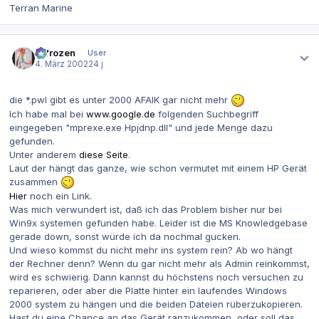
Terran Marine
Autor-Statistiken
2-frozen
User
4. März 2002
24 j
die *.pwl gibt es unter 2000 AFAIK gar nicht mehr
Ich habe mal bei
www.google.de
folgenden Suchbegriff
eingegeben "mprexe.exe Hpjdnp.dll" und jede Menge dazu
gefunden.
Unter anderem
diese Seite
.
Laut der hängt das ganze, wie schon vermutet mit einem HP Gerät
zusammen
Hier
noch ein Link.
Was mich verwundert ist, daß ich das Problem bisher nur bei
Win9x systemen gefunden habe. Leider ist die MS Knowledgebase
gerade down, sonst würde ich da nochmal gucken.
Und wieso kommst du nicht mehr ins system rein? Ab wo hängt
der Rechner denn? Wenn du gar nicht mehr als Admin reinkommst,
wird es schwierig. Dann kannst du höchstens noch versuchen zu
reparieren, oder aber die Platte hinter ein laufendes Windows
2000 system zu hängen und die beiden Dateien rüberzukopieren.
Hast du eine Chance an das Gerät ranzukommen, oder soll das