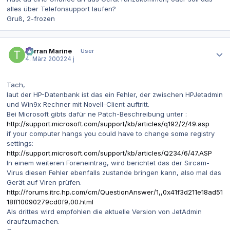
alles über Telefonsupport laufen?
Gruß, 2-frozen
Autor-Statistiken
Terran Marine
User
4. März 2002
24 j
Tach,
laut der HP-Datenbank ist das ein Fehler, der zwischen HPJetadmin
und Win9x Rechner mit Novell-Client auftritt.
Bei Microsoft gibts dafür ne Patch-Beschreibung unter :
http://support.microsoft.com/support/kb/articles/q192/2/49.asp
if your computer hangs you could have to change some registry
settings:
http://support.microsoft.com/support/kb/articles/Q234/6/47.ASP
In einem weiteren Foreneintrag, wird berichtet das der Sircam-
Virus diesen Fehler ebenfalls zustande bringen kann, also mal das
Gerät auf Viren prüfen.
http://forums.itrc.hp.com/cm/QuestionAnswer/1,,0x41f3d211e18ad51
18ff10090279cd0f9,00.html
Als drittes wird empfohlen die aktuelle Version von JetAdmin
draufzumachen.