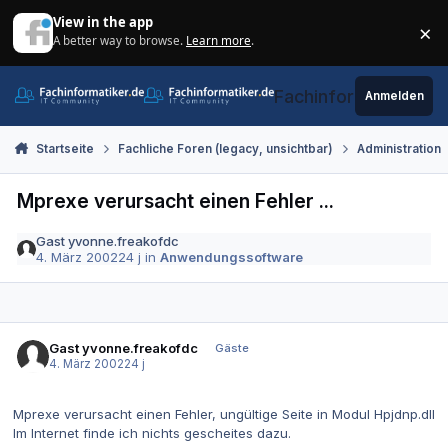
Zum Inhalt springen
View in the app
×
A better way to browse.
Learn more
.
Di
Fachinformatiker.de
Anmelden
Startseite
Fachliche Foren (legacy, unsichtbar)
Administration
Mprexe verursacht einen Fehler ...
Gast yvonne.freakofdc
4. März 2002
24 j
in
Anwendungssoftware
Gast yvonne.freakofdc
Gäste
4. März 2002
24 j
Mprexe verursacht einen Fehler, ungültige Seite in Modul Hpjdnp.dll
Im Internet finde ich nichts gescheites dazu.