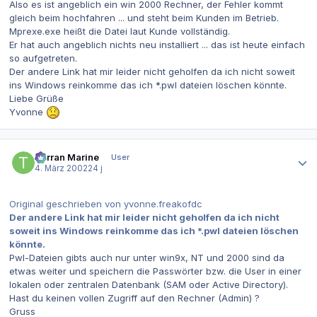
Also es ist angeblich ein win 2000 Rechner, der Fehler kommt
gleich beim hochfahren ... und steht beim Kunden im Betrieb.
Mprexe.exe heißt die Datei laut Kunde vollständig.
Er hat auch angeblich nichts neu installiert ... das ist heute einfach
so aufgetreten.
Der andere Link hat mir leider nicht geholfen da ich nicht soweit
ins Windows reinkomme das ich *.pwl dateien löschen könnte.
Liebe Grüße
Yvonne
Autor-Statistiken
Terran Marine
User
4. März 2002
24 j
Original geschrieben von yvonne.freakofdc
Der andere Link hat mir leider nicht geholfen da ich nicht
soweit ins Windows reinkomme das ich *.pwl dateien löschen
könnte.
Pwl-Dateien gibts auch nur unter win9x, NT und 2000 sind da
etwas weiter und speichern die Passwörter bzw. die User in einer
lokalen oder zentralen Datenbank (SAM oder Active Directory).
Hast du keinen vollen Zugriff auf den Rechner (Admin) ?
Gruss