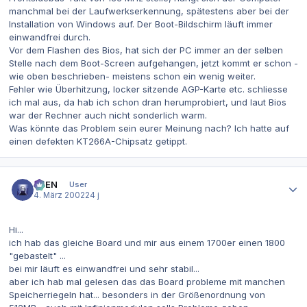
manchmal bei der Laufwerkserkennung, spätestens aber bei der
Installation von Windows auf. Der Boot-Bildschirm läuft immer
einwandfrei durch.
Vor dem Flashen des Bios, hat sich der PC immer an der selben
Stelle nach dem Boot-Screen aufgehangen, jetzt kommt er schon -
wie oben beschrieben- meistens schon ein wenig weiter.
Fehler wie Überhitzung, locker sitzende AGP-Karte etc. schliesse
ich mal aus, da hab ich schon dran herumprobiert, und laut Bios
war der Rechner auch nicht sonderlich warm.
Was könnte das Problem sein eurer Meinung nach? Ich hatte auf
einen defekten KT266A-Chipsatz getippt.
Autor-Statistiken
AVEN
User
4. März 2002
24 j
Hi...
ich hab das gleiche Board und mir aus einem 1700er einen 1800
"gebastelt" ...
bei mir läuft es einwandfrei und sehr stabil...
aber ich hab mal gelesen das das Board probleme mit manchen
Speicherriegeln hat... besonders in der Größenordnung von