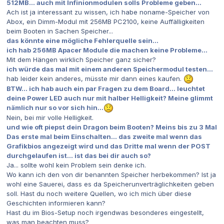
512MB... auch mit Infinionmodulen solls Probleme geben...
Ach ist ja interessant zu wissen, ich habe noname-Speicher von
Abox, ein Dimm-Modul mit 256MB PC2100, keine Auffälligkeiten
beim Booten in Sachen Speicher...
das könnte eine mögliche Fehlerquelle sein...
ich hab 256MB Apacer Module die machen keine Probleme...
Mit dem Hängen wirklich Speicher ganz sicher?
ich würde das mal mit einem anderen Speichermodul testen...
hab leider kein anderes, müsste mir dann eines kaufen.
BTW... ich hab auch ein par Fragen zu dem Board... leuchtet
deine Power LED auch nur mit halber Helligkeit? Meine glimmt
nämlich nur so vor sich hin...
Nein, bei mir volle Helligkeit.
und wie oft piepst dein Dragon beim Booten? Meins bis zu 3 Mal
Das erste mal beim Einschalten... das zweite mal wenn das
Grafikbios angezeigt wird und das Dritte mal wenn der POST
durchgelaufen ist... ist das bei dir auch so?
Ja... sollte wohl kein Problem sein denke ich.
Wo kann ich den von dir benannten Speicher herbekommen? Ist ja
wohl eine Sauerei, dass es da Speicherunverträglichkeiten geben
soll. Hast du noch weitere Quellen, wo ich mich über diese
Geschichten informieren kann?
Hast du im Bios-Setup noch irgendwas besonderes eingestellt,
was man beachten muss?