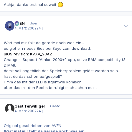
Achja, danke erstmal soweit
Autor-Statistiken
AVEN
User
4. März 2002
24 j
Wart mal mir fällt da gerade noch was ein...
es gibt ein neues Bios bei Soyo zum download...
BIOS revision: KVXA_2BA2
Changes: Support "Athlon 2000+" cpu, solve RAM compatibility (3
DIMM).
damit soll angeblich das Speicherproblem gelöst worden sein...
hast du das schon aufgespielt?
Hmm das mit der LED is irgentwie komisch...
aber das mit den Beebs beruhigt mich schon mal...
Gast Terwilliger
Gäste
4. März 2002
24 j
Original geschrieben von AVEN
Wart mal mir fällt da gerade noch was ein...