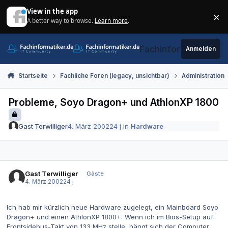
Zum Inhalt springen
View in the app
×
A better way to browse.
Learn more
.
Di
Fachinformatiker.de
Anmelden
Startseite
Fachliche Foren (legacy, unsichtbar)
Administration
Probleme, Soyo Dragon+ und AthlonXP 1800
Gast Terwilliger
4. März 2002
24 j
in
Hardware
Gast Terwilliger
Gäste
4. März 2002
24 j
Ich hab mir kürzlich neue Hardware zugelegt, ein Mainboard Soyo
Dragon+ und einen AthlonXP 1800+. Wenn ich im Bios-Setup auf
Frontsidebus-Takt von 133 MHz stelle, hängt sich der Computer