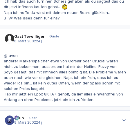
Ich hab das auch fürn nen Scherz gehalten als du sagtest das du
dir jetzt Infinons kaufen gehst...
Naja ich hoffe du wirst mit deinem neuen Board glücklich...
BTW: Was isses denn für eins?
Gast Terwilliger
Gäste
8. März 2002
24 j
@ aven
anderer Markenspeicher etwa von Corsair oder Crucial waren
nicht zu bekommen, ausserdem hat mir der Hotline-Fuzzy von
Soyo gesagt, das mit Infineon alles bombig ist. Die Probleme waren
auch nach wie vor die gleichen. Naja, ich bin froh, dass ich es
wieder los bin... ist kein gutes Omen, wenn der Spass schon mit
solchen Probs losgeht.
Hab mir jetzt ein Epox 8KHA+ geholt, da lief alles einwandfrei von
Anfang an ohne Probleme, jetzt bin ich zufrieden.
Autor-Statistiken
AVEN
User
8. März 2002
24 j