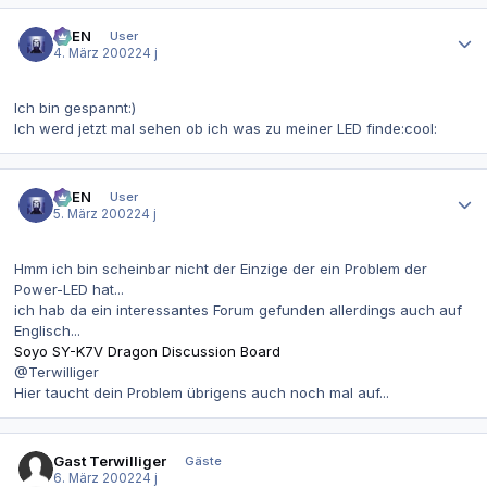
Autor-Statistiken
AVEN
User
4. März 2002
24 j
Ich bin gespannt:)
Ich werd jetzt mal sehen ob ich was zu meiner LED finde:cool:
Autor-Statistiken
AVEN
User
5. März 2002
24 j
Hmm ich bin scheinbar nicht der Einzige der ein Problem der
Power-LED hat...
ich hab da ein interessantes Forum gefunden allerdings auch auf
Englisch...
Soyo SY-K7V Dragon Discussion Board
@Terwilliger
Hier taucht dein Problem übrigens auch noch mal auf...
Gast Terwilliger
Gäste
6. März 2002
24 j