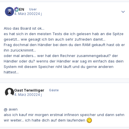
Autor-Statistiken
AVEN
User
4. März 2002
24 j
Also das Board ist ok...
es hat sich in den meisten Tests die ich gelesen hab an die Spitze
gesetzt... wie gesagt ich bin auch sehr zufrieden damit...
Frag dochmal den Händler bei dem du den RAM gekauft hast ob er
ihn zurücknimmt...
oder mal anders... wer hat den Rechner zusammengebaut? der
Händler oder du? wenns der Händler war sag im einfach das dein
System mit diesem Speicher niht läuft und du gerne anderen
hättest...
Gast Terwilliger
Gäste
4. März 2002
24 j
@ aven
also ich kauf mir morgen erstmal infineon speicher und dann sehn
wir weiter... ich halte dich auf dem laufenden