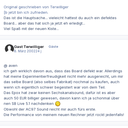
Original geschrieben von Terwilliger
[b jetzt bin ich zufrieden.
Das ist die Hauptsache... vieleicht hattest du auch ein defektes
Board... aber das hat sich ja jetzt eh erledigt...
Viel Spaß mit der neuen Kiste...
Gast Terwilliger
Gäste
8. März 2002
24 j
@ aven
ich geh wirklich davon aus, dass das Board defekt war. Allerdings
hat meine Experimentierfreudigkeit nicht mehr ausgereicht, um mir
das selbe Board (also selbes Fabrikat) nochmal zu kaufen, auch
wenn ich eigentlich schwer begeistert war von dem Teil.
Das Epox hat zwar keinen Sechskanalsound, dafür ist es aber
auch 50 EUR billiger gewesen, davon kann ich ja schonmal über
nen SB Live 5.1 nachdenken
Obwohl der AC97 Sound reicht mir auch fürs erste.
Die Performance von meinem neuen Rechner jetzt rockt jedenfalls!
Autor-Statistiken