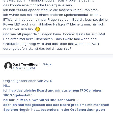
512MB... auch mit Infinionmodulen solls Probleme geben...
das könnte eine mögliche Fehlerquelle sein...
ich hab 256MB Apacer Module die machen keine Probleme...
ich würde das mal mit einem anderen Speichermodul testen...
BTW... ich hab auch ein par Fragen zu dem Board... leuchtet deine
Power LED auch nur mit halber Helligkeit? Meine glimmt nämlich
nur so vor sich hin...
und wie oft piepst dein Dragon beim Booten? Meins bis zu 3 Mal
Das erste mal beim Einschalten... das zweite mal wenn das
Grafikbios angezeigt wird und das Dritte mal wenn der POST
durchgelaufen ist... ist das bei dir auch so?
Gast Terwilliger
Gäste
4. März 2002
24 j
Original geschrieben von AVEN
Hi...
ich hab das gleiche Board und mir aus einem 1700er einen
1800 "gebastelt" ...
bei mir läuft es einwandfrei und sehr stabil...
aber ich hab mal gelesen das das Board probleme mit manchen
Speicherriegeln hat... besonders in der Größenordnung von