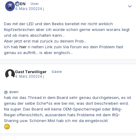
AVEN
User
4. März 2002
24 j
Das mit der LED und den Beebs bereitet mir nicht wirklich
Kopfzerbrechen aber cih würde schon gerne wissen worans liegt
und ob mans abschalten kann...
Aber jetzt erst mal zurück zu deinem Prob...
Ich hab
hier
n netten Link zum Via Forum wo dein Problem fast
genau so auftritt... is aber englisch...
Gast Terwilliger
Gäste
4. März 2002
24 j
@ aven
hab mir das Thread in dem Board sehr genau durchgelesen, es ist
genau der selbe Sche*ss wie bei mir, was dort beschrieben wird.
Na super. Das Board will keine OEM-Speicherriegel oder Billig-
Riegel offensichtlich, ausserdem hats Probleme mit dem IRQ-
Sharing usw. Schönen Mist hab ich mir da eingebrockt