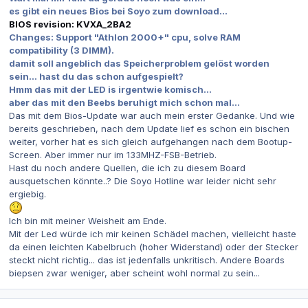
es gibt ein neues Bios bei Soyo zum download...
BIOS revision: KVXA_2BA2
Changes: Support "Athlon 2000+" cpu, solve RAM
compatibility (3 DIMM).
damit soll angeblich das Speicherproblem gelöst worden
sein... hast du das schon aufgespielt?
Hmm das mit der LED is irgentwie komisch...
aber das mit den Beebs beruhigt mich schon mal...
Das mit dem Bios-Update war auch mein erster Gedanke. Und wie
bereits geschrieben, nach dem Update lief es schon ein bischen
weiter, vorher hat es sich gleich aufgehangen nach dem Bootup-
Screen. Aber immer nur im 133MHZ-FSB-Betrieb.
Hast du noch andere Quellen, die ich zu diesem Board
ausquetschen könnte..? Die Soyo Hotline war leider nicht sehr
ergiebig.
Ich bin mit meiner Weisheit am Ende.
Mit der Led würde ich mir keinen Schädel machen, vielleicht haste
da einen leichten Kabelbruch (hoher Widerstand) oder der Stecker
steckt nicht richtig... das ist jedenfalls unkritisch. Andere Boards
biepsen zwar weniger, aber scheint wohl normal zu sein...
Autor-Statistiken