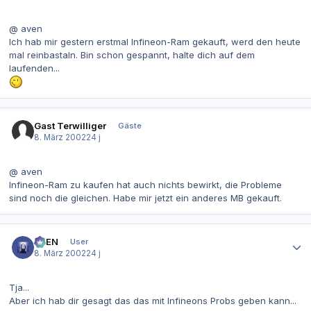
@ aven
Ich hab mir gestern erstmal Infineon-Ram gekauft, werd den heute
mal reinbastaln. Bin schon gespannt, halte dich auf dem
laufenden...
Gast Terwilliger
Gäste
8. März 2002
24 j
@ aven
Infineon-Ram zu kaufen hat auch nichts bewirkt, die Probleme
sind noch die gleichen. Habe mir jetzt ein anderes MB gekauft.
Autor-Statistiken
AVEN
User
8. März 2002
24 j
Tja...
Aber ich hab dir gesagt das das mit Infineons Probs geben kann...