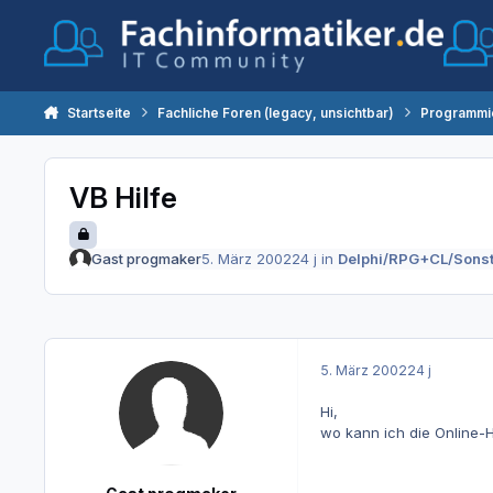
Zum Inhalt springen
Startseite
Fachliche Foren (legacy, unsichtbar)
Programmi
VB Hilfe
Gast progmaker
5. März 2002
24 j
in
Delphi/RPG+CL/Sonst
5. März 2002
24 j
Hi,
wo kann ich die Online-