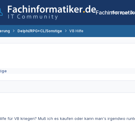
Fachinformatik
Beiträge
Co
erung
Delphi/RPG+CL/Sonstige
VB Hilfe
ige
Hilfe für VB kriegen? Muß ich es kaufen oder kann man's irgendwo runt