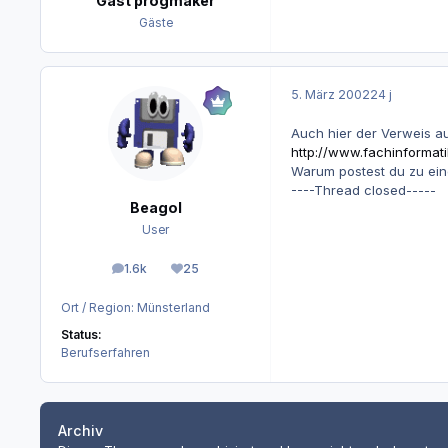
Gast progmaker
Gäste
5. März 2002
24 j
Auch hier der Verweis au
http://www.fachinformat
Warum postest du zu ei
----Thread closed-----
Beagol
User
1.6k
25
Beiträge
Reputation
Ort / Region:
Münsterland
Status:
Berufserfahren
Archiv