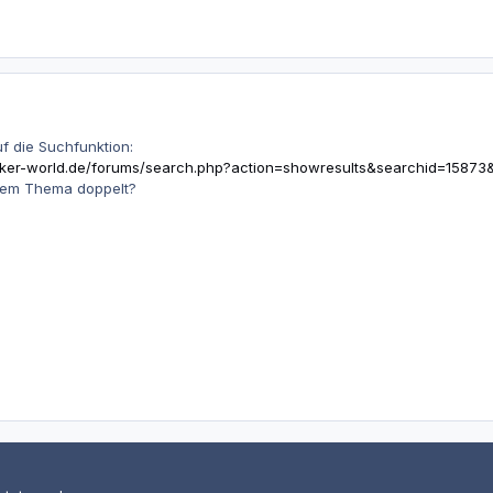
f die Suchfunktion:
iker-world.de/forums/search.php?action=showresults&searchid=15873
nem Thema doppelt?