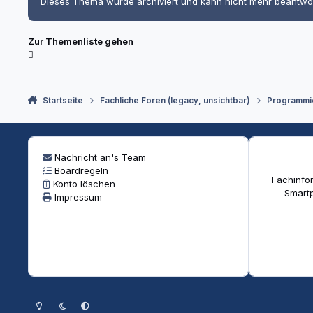
Dieses Thema wurde archiviert und kann nicht mehr beantwo
Zur Themenliste gehen
Startseite
Fachliche Foren (legacy, unsichtbar)
Programmi
Nachricht an's Team
Boardregeln
Fachinfor
Konto löschen
Smartp
Impressum
Heller Modus
Dunkler Modus
Systemeinstellung