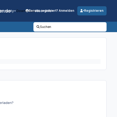
er.de
mmunity
Downloads
Jobs
Info
Bereits registriert? Anmelden
Registrieren
Suchen
erladen?