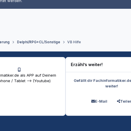
rtet werden.
erung
Delphi/RPG+CL/Sonstige
VB Hilfe
Erzähl’s weiter!
matiker.de als APP auf Deinem
Gefällt dir Fachinformatiker.d
hone / Tablet --> (Youtube)
weiter!
E-Mail
Teile