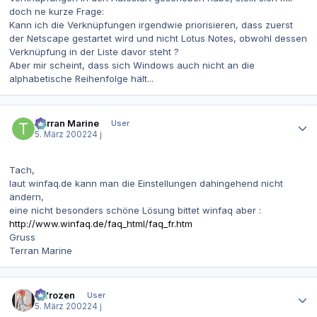
doch ne kurze Frage:
Kann ich die Verknüpfungen irgendwie priorisieren, dass zuerst
der Netscape gestartet wird und nicht Lotus Notes, obwohl dessen
Verknüpfung in der Liste davor steht ?
Aber mir scheint, dass sich Windows auch nicht an die
alphabetische Reihenfolge hält...
Autor-Statistiken
Terran Marine
User
5. März 2002
24 j
Tach,
laut winfaq.de kann man die Einstellungen dahingehend nicht
ändern,
eine nicht besonders schöne Lösung bittet winfaq aber :
http://www.winfaq.de/faq_html/faq_fr.htm
Gruss
Terran Marine
Autor-Statistiken
2-frozen
User
5. März 2002
24 j