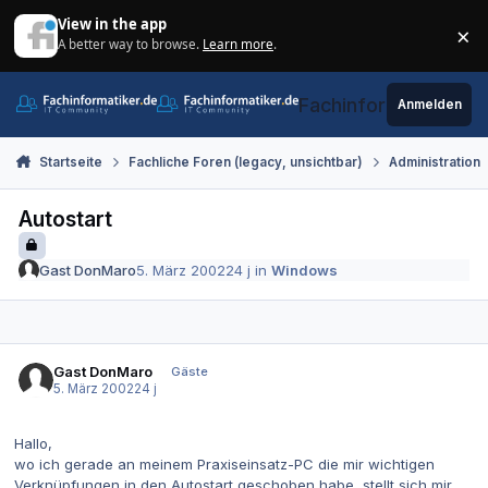
Zum Inhalt springen
View in the app
×
A better way to browse.
Learn more
.
Di
Fachinformatiker.de
Anmelden
Startseite
Fachliche Foren (legacy, unsichtbar)
Administration
Autostart
Gast DonMaro
5. März 2002
24 j
in
Windows
Gast DonMaro
Gäste
5. März 2002
24 j
Hallo,
wo ich gerade an meinem Praxiseinsatz-PC die mir wichtigen
Verknüpfungen in den Autostart geschoben habe, stellt sich mir