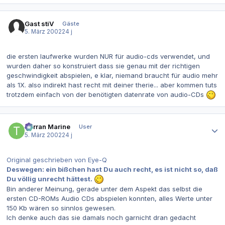
Gast stiV
Gäste
5. März 2002
24 j
die ersten laufwerke wurden NUR für audio-cds verwendet, und
wurden daher so konstruiert dass sie genau mit der richtigen
geschwindigkeit abspielen, e klar, niemand braucht für audio mehr
als 1X. also indirekt hast recht mit deiner therie... aber kommen tuts
trotzdem einfach von der benötigten datenrate von audio-CDs
Autor-Statistiken
Terran Marine
User
5. März 2002
24 j
Original geschrieben von Eye-Q
Deswegen: ein bißchen hast Du auch recht, es ist nicht so, daß
Du völlig unrecht hättest.
Bin anderer Meinung, gerade unter dem Aspekt das selbst die
ersten CD-ROMs Audio CDs abspielen konnten, alles Werte unter
150 Kb wären so sinnlos gewesen.
Ich denke auch das sie damals noch garnicht dran gedacht