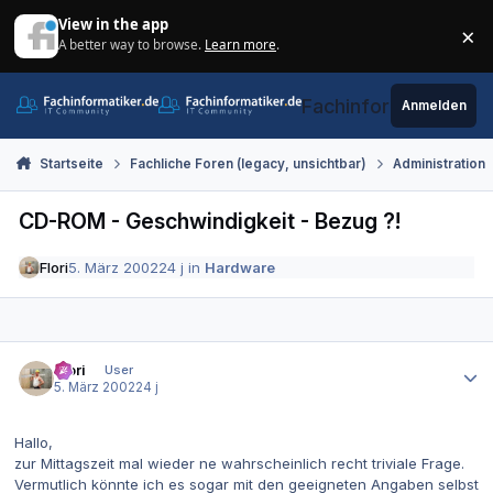
Zum Inhalt springen
View in the app
×
A better way to browse.
Learn more
.
Di
Fachinformatiker.de
Anmelden
Startseite
Fachliche Foren (legacy, unsichtbar)
Administration
CD-ROM - Geschwindigkeit - Bezug ?!
Flori
5. März 2002
24 j
in
Hardware
Autor-Statistiken
Flori
User
5. März 2002
24 j
Hallo,
zur Mittagszeit mal wieder ne wahrscheinlich recht triviale Frage.
Vermutlich könnte ich es sogar mit den geeigneten Angaben selbst