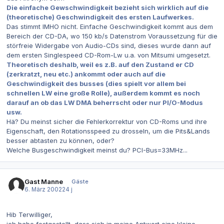
Die einfache Gewschwindigkeit bezieht sich wirklich auf die
(theoretische) Geschwindigkeit des ersten Laufwerkes.
Das stimmt IMHO nicht. Einfache Geschwindigkeit kommt aus dem
Bereich der CD-DA, wo 150 kb/s Datenstrom Voraussetzung für die
störfreie Widergabe von Audio-CDs sind, dieses wurde dann auf
dem ersten Singlespeed CD-Rom-Lw u.a. von Mitsumi umgesetzt.
Theoretisch deshalb, weil es z.B. auf den Zustand er CD
(zerkratzt, neu etc.) ankommt oder auch auf die
Geschwindigkeit des busses (dies spielt vor allem bei
schnellen LW eine große Rolle), außerdem kommt es noch
darauf an ob das LW DMA beherrscht oder nur PI/O-Modus
usw.
Hä? Du meinst sicher die Fehlerkorrektur von CD-Roms und ihre
Eigenschaft, den Rotationsspeed zu drosseln, um die Pits&Lands
besser abtasten zu können, oder?
Welche Busgeschwindigkeit meinst du? PCI-Bus=33MHz...
Gast Manne
Gäste
6. März 2002
24 j
Hib Terwilliger,
ich habe festgestellt, dass sich in meine Antwort eine kleine