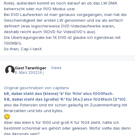
Rolle), außerdem kommt es noch darauf an ob das LW DMA
beherrscht oder nur PI/O-Modus usw.
Bei DVD Laufwerken ist man genauso vorgegangen, man hat die
Geschwindigkeit der ersten LW genommen und sie als einfach
definiert (was logischerweise DVD-Videolaufwerke waren,
deshalb reicht auch 1XDVD für VideoDVD's aus).
Die Übertragungsrate bei 1X DVD ist glaube ich irgendwas mit
1300KB/s.
So then, Cap-I-tanX
Gast Terwilliger
Gäste
6. März 2002
24 j
Original geschrieben von capitanx
kB, dabei steht das (kleine) 'k' für 'Kilo' also 1000fach.
KB, dabei steht das (große) 'K' für [Ka:] also 1024fach (2^10).
also die Potenzen sind mir schon geläufig im Zusammenhang mit
Binärzahlen und bits und bytes.
Aber das klein k für 1000 und groß K für 1024 steht, hätte ich
bestimmt schonmal wo gehört oder gelesen. Wofür sollte das denn
das Akronym sein?