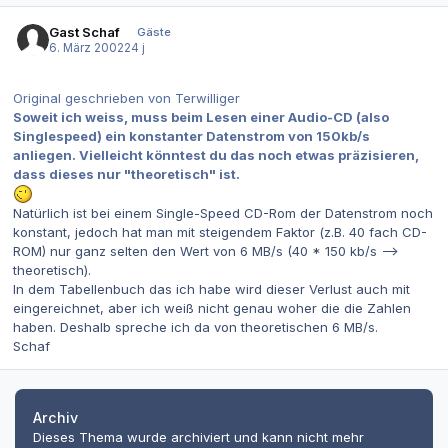
Gast Schaf
Gäste
6. März 2002
24 j
Original geschrieben von Terwilliger
Soweit ich weiss, muss beim Lesen einer Audio-CD (also
Singlespeed) ein konstanter Datenstrom von 150kb/s
anliegen. Vielleicht könntest du das noch etwas präzisieren,
dass dieses nur "theoretisch" ist.
Natürlich ist bei einem Single-Speed CD-Rom der Datenstrom noch
konstant, jedoch hat man mit steigendem Faktor (z.B. 40 fach CD-
ROM) nur ganz selten den Wert von 6 MB/s (40 * 150 kb/s -->
theoretisch).
In dem Tabellenbuch das ich habe wird dieser Verlust auch mit
eingereichnet, aber ich weiß nicht genau woher die die Zahlen
haben. Deshalb spreche ich da von theoretischen 6 MB/s.
Schaf
Archiv
Dieses Thema wurde archiviert und kann nicht mehr