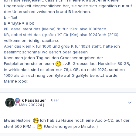
Ungenauigkeit eingeschlichen hat, sie sollte sich eigentlich nur auf
den Unterschied zwischen
b
und
B
beziehen.
b = 1bit
B = 1Byte = 8 bit
kB, dabei steht das (kleine) 'k' für 'Kilo' also 1000fach.
KB, dabei steht das (große) 'K' für [Ka:] also 1024fach (2^10).
vollkommen richtig, capitanx.
Aber das klein k für 1000 und groß K für 1024 steht, hätte ich
bestimmt schonmal wo gehört oder gelesen.
Kann man jeden Tag bei den Groessenangaben der
Festplattenhersteller lesen
, z.B. Groesse laut Hersteller 80 GB,
in wirklichkeit sind es aber nur 76,4 GB, da nicht 1024, sondern
1000 als Umrechnung von Byte auf GigaByte benutzt wurde.
Manne :cool:
Autor-Statistiken
Alrik Fassbauer
User
6. März 2002
24 j
Etwas Historie:
Ich hab zu Hause noch eine Audio-CD, auf der
steht 500 RPM ...
(Umdrehungen pro Minute...)