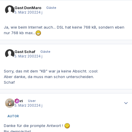
Gast DonMaro
Gäste
5. März 2002
24 j
Ja, wie beim Internet auch... DSL hat keine 768 kB, sondern eben
nur 768 kb max...
Gast Schaf
Gäste
5. März 2002
24 j
Sorry, das mit dem "KB" war ja keine Absicht. :cool:
Aber danke, da muss man schon unterscheiden.
Schaf
Autor-Statistiken
Flori
User
5. März 2002
24 j
AUTOR
Danke für die prompte Antwort !
Bis demnächst,