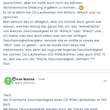
ausrechnen, aber ich hoffe auch noch ein bißchen
fachmännische Erklärung ergattern zu können.....
Es ist ja üblich bei CD-Laufwerken von 40fach, 48fach usw. zu
sprechen.
Man benutzt das so alltäglich, aber ich möchte doch gerne mal
wissen, welchen Bezug das ganze hat, d.h. das "wievielfache"
von welcher Geschwindigkeit ist zb "40fach" oder "8fach" usw....
Ich meine man liest doch selten was von ner richtigen
Geschwindigkeitsangabe, vermute mal es müßte ja sowas wie
"kB/s" oder so geben - und da würde mich eben mal
interessieren, was denn die zugrunde liegende Geschwindigkeit
bei solchen CD-Laufwerken (CD-ROM,Brenner, oder auch DVD ?!)
ist, also wie sich die "1fache Geschwindigkeit" definiert ???
Flori
Autor-Statistiken
Terran Marine
User
5. März 2002
24 j
Tach,
die 1x einfache Geschwindigkeit eines CD-ROM Laufwerkes ist 150
kb/S.
Mit dieser Geschwindigkeit werden auch die Tracks bei einer