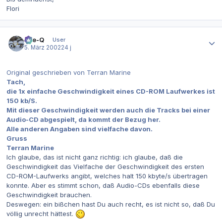
Flori
Autor-Statistiken
Eye-Q
User
5. März 2002
24 j
Original geschrieben von Terran Marine
Tach,
die 1x einfache Geschwindigkeit eines CD-ROM Laufwerkes ist
150 kb/S.
Mit dieser Geschwindigkeit werden auch die Tracks bei einer
Audio-CD abgespielt, da kommt der Bezug her.
Alle anderen Angaben sind vielfache davon.
Gruss
Terran Marine
Ich glaube, das ist nicht ganz richtig: ich glaube, daß die
Geschwindigkeit das Vielfache der Geschwindigkeit des ersten
CD-ROM-Laufwerks angibt, welches halt 150 kbyte/s übertragen
konnte. Aber es stimmt schon, daß Audio-CDs ebenfalls diese
Geschwindigkeit brauchen.
Deswegen: ein bißchen hast Du auch recht, es ist nicht so, daß Du
völlig unrecht hättest.