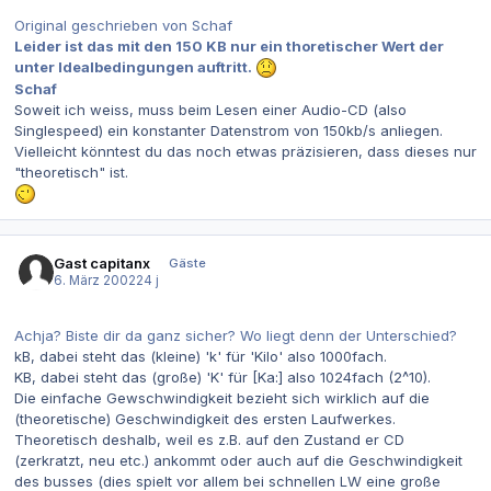
Original geschrieben von Schaf
Leider ist das mit den 150 KB nur ein thoretischer Wert der
unter Idealbedingungen auftritt.
Schaf
Soweit ich weiss, muss beim Lesen einer Audio-CD (also
Singlespeed) ein konstanter Datenstrom von 150kb/s anliegen.
Vielleicht könntest du das noch etwas präzisieren, dass dieses nur
"theoretisch" ist.
Gast capitanx
Gäste
6. März 2002
24 j
Achja? Biste dir da ganz sicher? Wo liegt denn der Unterschied?
kB, dabei steht das (kleine) 'k' für 'Kilo' also 1000fach.
KB, dabei steht das (große) 'K' für [Ka:] also 1024fach (2^10).
Die einfache Gewschwindigkeit bezieht sich wirklich auf die
(theoretische) Geschwindigkeit des ersten Laufwerkes.
Theoretisch deshalb, weil es z.B. auf den Zustand er CD
(zerkratzt, neu etc.) ankommt oder auch auf die Geschwindigkeit
des busses (dies spielt vor allem bei schnellen LW eine große