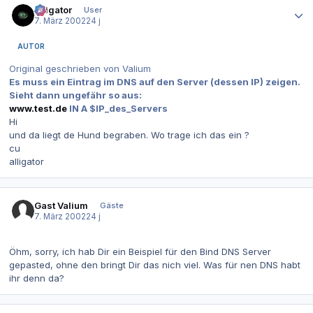
alligator
User
7. März 2002
24 j
AUTOR
Original geschrieben von Valium
Es muss ein Eintrag im DNS auf den Server (dessen IP) zeigen.
Sieht dann ungefähr so aus:
www.test.de
IN A $IP_des_Servers
Hi
und da liegt de Hund begraben. Wo trage ich das ein ?
cu
alligator
Gast Valium
Gäste
7. März 2002
24 j
Öhm, sorry, ich hab Dir ein Beispiel für den Bind DNS Server
gepasted, ohne den bringt Dir das nich viel. Was für nen DNS habt
ihr denn da?
Autor-Statistiken