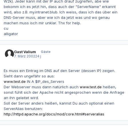
W2k). Jeder kann mit der IP auch drauf zugreifen, abe wie
bekomm ich es jetzt hin, dass auch der "ServerName" erkannt
wird, also z.B. my.intranet.blub. Ich weiss, dass ich das über ein
DNS-Server muss, aber wie ich da jetzt was und wo genau
machen muss isch mir unklar. Thx for help.
cu
alligator
Gast Valium
Gäste
7. März 2002
24 j
Es muss ein Eintrag im DNS auf den Server (dessen IP) zeigen.
Sieht dann ungefähr so aus:
www.test.de
IN A $IP_des_Servers
Der Webserver muss dann natürlich auch
www.test.de
heißen,
sonst fühlt sich der Apache nicht angesprochen wenn die Anfrage
an ihn geleitet wird.
Soll der Server anders heißen, kannst Du auch optional einen
ServerAlias benutzen:
http://httpd.apache.org/docs/mod/core.html#serveralias
Autor-Statistiken