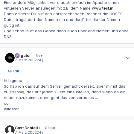
Eine andere Möglichkeit wäre auch einfach im Apache einen
virtuellen Server anzulegen mit z.B. dem Name
www.test.in.
Dann editierst Du auf den entsprechenden Rechner die HOSTS
Datei, trägst dort den Namen ein und die IP für die der Namen
gültig ist.
Und schon läuft das Ganze dann auch über dne Namen und ohne
DNS.
Autor-Statistiken
alligator
User
7. März 2002
24 j
AUTOR
hi bigmac
So hab ich das auf dem Server gemacht derzeit, aber mir ist das
zu stressig, das auf jedem Client einzustellen, denn wenn da ein
neuer dazukommt, dann geht das von vorne los ...
cu
alligator
Gast DanielH
Gäste
7. März 2002
24 j