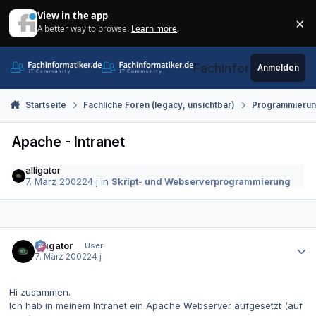
Zum Inhalt springen
View in the app
×
A better way to browse.
Learn more
.
Di
Fachinformatiker.de
Anmelden
Startseite
Fachliche Foren (legacy, unsichtbar)
Programmieru
Apache - Intranet
alligator
7. März 2002
24 j
in
Skript- und Webserverprogrammierung
Autor-Statistiken
alligator
User
7. März 2002
24 j
Hi zusammen.
Ich hab in meinem Intranet ein Apache Webserver aufgesetzt (auf