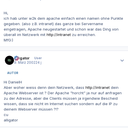
Hi,
ich hab unter w2k dem apache einfach einen namen ohne Punkte
gegeben. (also z.B. intranet) das ganze bei Servername
eingetragen, Apache neugestartet und schon war das Ding von
überall im Netzwerk mit
http://intranet
zu erreichen.
MfG:)
Autor-Statistiken
alligator
User
9. März 2002
24 j
AUTOR
Hi DanielH
Aber woher weiss denn dein Netzwerk, dass
http://intranet
dein
Apache Webserver ist ? Der Apache "horcht" ja nur auf anfragen
zu der Adresse, aber die Clients müssen ja irgendwie Bescheid
wissen, dass sie nicht im Internet suchen sondern auf die IP zu
deinem Webserver müssen ?!?
cu
alligator