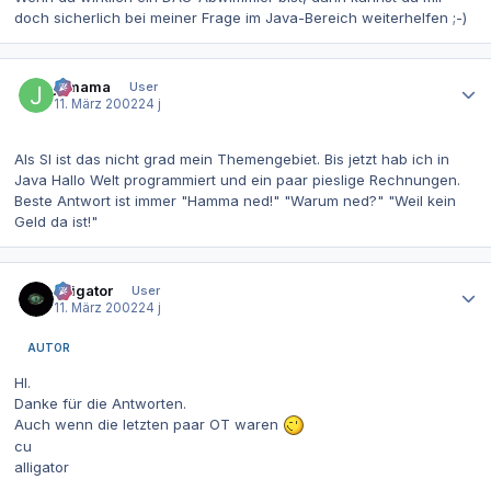
doch sicherlich bei meiner Frage im Java-Bereich weiterhelfen ;-)
Autor-Statistiken
jomama
User
11. März 2002
24 j
Als SI ist das nicht grad mein Themengebiet. Bis jetzt hab ich in
Java Hallo Welt programmiert und ein paar pieslige Rechnungen.
Beste Antwort ist immer "Hamma ned!" "Warum ned?" "Weil kein
Geld da ist!"
Autor-Statistiken
alligator
User
11. März 2002
24 j
AUTOR
HI.
Danke für die Antworten.
Auch wenn die letzten paar OT waren
cu
alligator