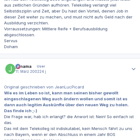
aus zeitlichen Gründen aufhören. Telekolleg verlangt viel
Selbstdisziplin und Zeit, aber Du hast den Vorteil, deinen Job in
dieser Zeit weiter zu machen, und must nicht aufs Geld nach der
Ausbildung verzichten.
Vorraussetzungen: Mittlere Reife + Berufsausbildung
abgeschlossen.
Servus
Doham
Autor-Statistiken
jomama
User
11. März 2002
24 j
Original geschrieben von JeanLucPicard
Wie es im Leben so ist, kann man seinen bisher gewollt
eingeschlagenen Weg auch ändern wollen und somit ist es
dann auch legitim Auskünfte über den neuen Weg zu holen.
Das finde ich ;-)
Die Frage war, hab ich erlangt? die Anwort ist: Nein! So einfach ist
das.
Das mit dem Telekolleg ist indiskutabel, kein Mensch fährt zu uns
nach Bayern, wenn er den Abschluss in einem Jahr BOS