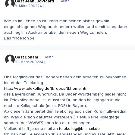
Gast JeanLucPicard
Gäste
8. März 2002
24 j
Wie es im Leben so ist, kann man seinen bisher gewollt
eingeschlagenen Weg auch ändern wollen und somit ist es dann
auch legitim Auskünfte über den neuen Weg zu holen.
Das finde ich ;-)
Gast Doham
Gäste
10. März 2002
24 j
Eine Möglichkeit das Fachabi neben dem Arbeiten zu bekommen
bietet das Telekolleg
http://www.telekolleg.de/tk_docs/tkhome.htm
des Bayerischen Rundfunks. Da Baden-Württemberg leider nicht
im Telekolleg dabei ist, müsstest Du an den Kollegtagen in die
nächste Kollegschule (meist FOS) in Bayern.
Ab diesem Jahr bietet der Telekolleg auch den Kurs multi-medial
an. Was die sich darunter vorstellen (-> evtl. keine Kollegtage
sondern per WWW?) kann ich dir nicht sagen.
Vielleicht hilft ja eine mail an
telekolleg@br-mail.de
Ich hab den Telekolleg 2000 angefangen und musste jetzt leider