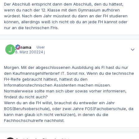
Der Abschluß entspricht dann dem Abschluß, den du hättest,
wenn du nach der 12. Klasse mit dem Gymnasium aufhören
würdest. Nach dem Jahr müsstest du dann an der FH studieren
können, allerdings weiß ich nicht ob du an jede FH kannst oder
nur an die technischen FHs.
Autor-Statistiken
jomama
User
8. März 2002
24 j
Morgen. Mit der abgeschlossenen Ausbildung als FI hast du nur
den Kaufmannsgehilfenbrief IT. Sonst nix. Wenn du die technische
FH-Reife gebraucht hättest, hättest du den
Informationstechnischen Assistenten machen müssen.
Normalerweise sollte man sich über sowas vorher informieren,
findest du nicht auch?
Wenn du an die FH willst, brauchst du entweder ein Jahr
BOS(Berufsoberschule), oder zwei Jahre FOS(Fachoberschule, da
kann man glaub ich nicht verkürzen), in denen du die
Fachhochschulreife nachholst.