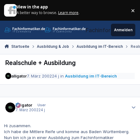
Zum Inhalt springen
View in the app
×
A better way to browse.
Learn more
.
Di
Fachinformatiker.de
Anmelden
Startseite
Ausbildung & Job
Ausbildung im IT-Bereich
Real
Realschule + Ausbildung
alligator
7. März 2002
24 j
in
Ausbildung im IT-Bereich
Autor-Statistiken
alligator
User
7. März 2002
24 j
Hi zusammen.
Ich habe die Mittlere Reife und komme aus Baden Württemberg.
Nun bin ich ja in einer Ausbildung zum Fachinformatiker