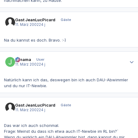
nachmachen kann, zu Hause.
Gast JeanLucPicard
Gäste
11. März 2002
24 j
Na du kannst es doch. Bravo. :-)
Autor-Statistiken
jomama
User
11. März 2002
24 j
Natürlich kann ich das, deswegen bin ich auch DAU-Abwimmler
und du nur IT-Newbie.
Gast JeanLucPicard
Gäste
11. März 2002
24 j
Das war ich auch schonmal.
Frage: Meinst du dass ich etwa auch IT-Newbie im RL bin?`
Wenn du wirklich ein DAU-Abwimmler bist, dann kannst du mir