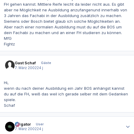
FH gehen kannst. Mittlere Reife leicht da leider nicht aus. Es gibt
aber ne Möglichkeit ne Ausbildung anzufangenund innerhalb von
3 Jahren das Fachabi in der Ausbildung zusätzlich zu machen.
Siemens oder Bosch bietet glaub ich solche Möglichkeiten an.
Aber nach einer normalen Ausbildung must du auf die BOS um
dein Fachabi zu machen und an einer FH studieren zu können.
MfG
Fightz
Gast Schaf
Gäste
7. März 2002
24 j
Hi,
wenn du nach deiner Ausbildung ein Jahr BOS anhängst kannst
du auf die FH, weiß das weil ich gerade selber mit dem Gedanken
spiele.
Schaf
Autor-Statistiken
alligator
User
7. März 2002
24 j