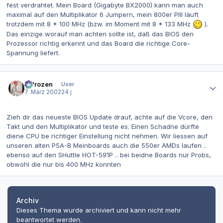
fest verdrahtet. Mein Board (Gigabyte BX2000) kann man auch
maximal auf den Multiplikator 6 Jumpern, mein 800er PIII läuft
trotzdem mit 8 * 100 MHz (bzw. im Moment mit 8 * 133 MHz
).
Das einzige worauf man achten sollte ist, daß das BIOS den
Prozessor richtig erkennt und das Board die richtige Core-
Spannung liefert.
Autor-Statistiken
2-frozen
User
7. März 2002
24 j
Zieh dir das neueste BIOS Update drauf, achte auf die Vcore, den
Takt und den Multiplikator und teste es. Einen Schadne dürfte
diene CPU be richtiger Einstellung nicht nehmen. Wir liessen auf
unseren alten P5A-B Meinboards auch die 550er AMDs laufen ..
ebenso auf den SHuttle HOT-591P .. bei beidne Boards nur Probs,
obwohl die nur bis 400 MHz konnten
Archiv
Dieses Thema wurde archiviert und kann nicht mehr
beantwortet werden.