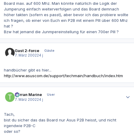
Board max. auf 600 Mhz. Man könnte natürlich die Logik der
Jumperung einfach weiterverfolgen und das Board demnach
höher takten (sofern es passt), aber bevor ich das probiere wollte
ich fragen, ob einer von Euch ein P2B mit einem PIII über 600 Mhz
hat ?
Bzw hat jemand die Junmpereinstellung für einen 700er PIII ?
Gast 2-force
Gäste
7. März 2002
24 j
handbücher gibt es hier...
http://www.asuscom.de/support/techmain/handbuch/index.htm
Autor-Statistiken
Terran Marine
User
7. März 2002
24 j
Tach,
bist du sicher das das Board nur Asus P2B heisst, und nicht
irgendwie P2B-C
oder so?