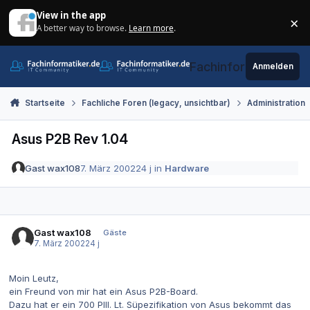
Zum Inhalt springen
View in the app
×
A better way to browse.
Learn more
.
Di
Fachinformatiker.de
Anmelden
Startseite
Fachliche Foren (legacy, unsichtbar)
Administration
Asus P2B Rev 1.04
Gast wax108
7. März 2002
24 j
in
Hardware
Gast wax108
Gäste
7. März 2002
24 j
Moin Leutz,
ein Freund von mir hat ein Asus P2B-Board.
Dazu hat er ein 700 PIII. Lt. Süpezifikation von Asus bekommt das