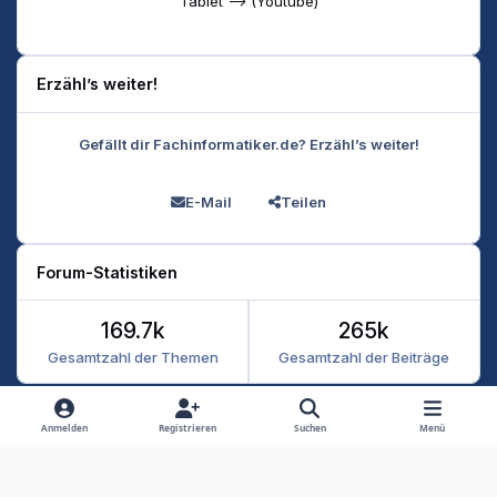
Tablet --> (Youtube)
Erzähl’s weiter!
Gefällt dir Fachinformatiker.de? Erzähl’s weiter!
E-Mail
Teilen
Forum-Statistiken
169.7k
265k
Gesamtzahl der Themen
Gesamtzahl der Beiträge
Heller Modus
Dunkler Modus
Systemeinstellung
Anmelden
Registrieren
Suchen
Menü
Datenschutz
Kontakt
Cookies
RSS
Fachinformatiker 2026
Powered by
Invision Community