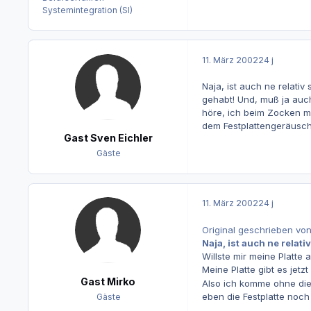
Systemintegration (SI)
11. März 2002
24 j
Naja, ist auch ne relati
gehabt! Und, muß ja auc
höre, ich beim Zocken me
dem Festplattengeräusch s
Gast Sven Eichler
Gäste
11. März 2002
24 j
Original geschrieben vo
Naja, ist auch ne relat
Willste mir meine Platte
Meine Platte gibt es jetz
Gast Mirko
Also ich komme ohne die 
eben die Festplatte noc
Gäste