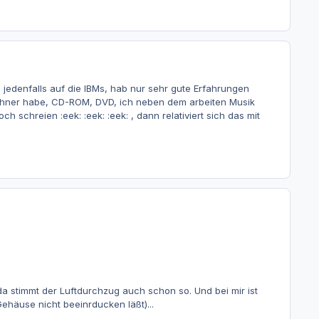
 jedenfalls auf die IBMs, hab nur sehr gute Erfahrungen
echner habe, CD-ROM, DVD, ich neben dem arbeiten Musik
chreien :eek: :eek: :eek: , dann relativiert sich das mit
da stimmt der Luftdurchzug auch schon so. Und bei mir ist
häuse nicht beeinrducken läßt)...