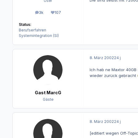
Die sind selbst mit 7200
User
3k
107
Beiträge
Reputation
Status:
Berufserfahren
Systemintegration (SI)
8. März 2002
24 j
Ich hab ne Maxtor 40GB 
wieder zurück gebracht
Gast MarcG
Gäste
8. März 2002
24 j
[editiert wegen Off-Topi