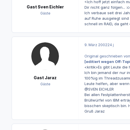
<Ich hoff jetzt einfach m
Gast Sven Eichler
Dir nicht ganz folgen... :
Ich verbaue seit drei Jah
Gäste
auf Ruhe ausgelegt sind 
schnell im RAID, da geht
9. März 2002
24 j
Original geschrieben vo
[editiert wegen Off-Top
<kritik>Es gibt Leute die 
Ich bin jemand der nur i
Gast Jaraz
100%ig im Threadzusammen
Leute helfen, aber wenn s
Gäste
@SVEN EICHLER
Bei allen Festplattenher
Brüllwürfel von IBM ertr
bisschen skeptisch bin. H
Gruß Jaraz