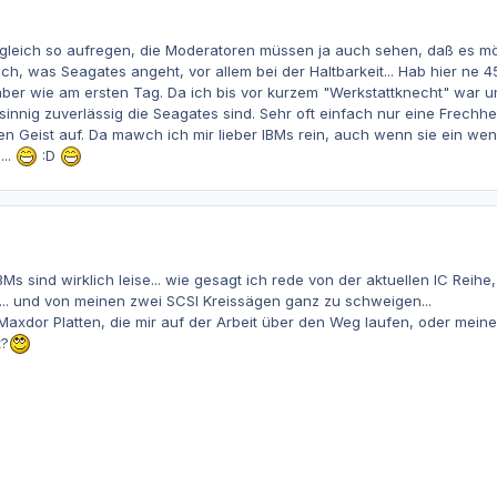
t gleich so aufregen, die Moderatoren müssen ja auch sehen, daß es mögl
sch, was Seagates angeht, vor allem bei der Haltbarkeit... Hab hier ne 
aber wie am ersten Tag. Da ich bis vor kurzem "Werkstattknecht" war un
nig zuverlässig die Seagates sind. Sehr oft einfach nur eine Frechhe
en Geist auf. Da mawch ich mir lieber IBMs rein, auch wenn sie ein weni
...
:D
IBMs sind wirklich leise... wie gesagt ich rede von der aktuellen IC Reih
... und von meinen zwei SCSI Kreissägen ganz zu schweigen...
Maxdor Platten, die mir auf der Arbeit über den Weg laufen, oder meinen
t?