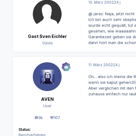
10. März 2002
24 j
@ jaraz: Naja, jetzt nich
Ich bin auch sehr skepti
wurde echt gequält, tut 
gesehen, wie waaaaahnsin
Gast Sven Eichler
Garantiezeit geben sie d
dann hört man die schon
Gäste
11. März 2002
24 j
Öh... also ich meine die 
wenn sie kaput gehen:D)
Aber verglichen mit den 
zuhause einfach nur lau
AVEN
User
3k
107
Beiträge
Reputation
Status:
Berufserfahren