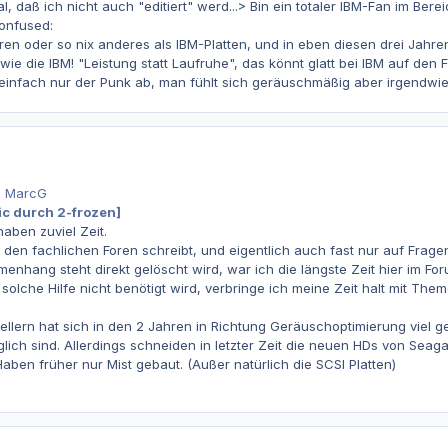
al, daß ich nicht auch "editiert" werd...> Bin ein totaler IBM-Fan im Ber
confused:
ren oder so nix anderes als IBM-Platten, und in eben diesen drei Jahren
wie die IBM! "Leistung statt Laufruhe", das könnt glatt bei IBM auf d
 einfach nur der Punk ab, man fühlt sich geräuschmäßig aber irgendwie
n MarcG
ic durch 2-frozen]
haben zuviel Zeit.
n den fachlichen Foren schreibt, und eigentlich auch fast nur auf Fra
hang steht direkt gelöscht wird, war ich die längste Zeit hier im Foru
olche Hilfe nicht benötigt wird, verbringe ich meine Zeit halt mit Them
stellern hat sich in den 2 Jahren in Richtung Geräuschoptimierung viel 
äglich sind. Allerdings schneiden in letzter Zeit die neuen HDs von Se
aben früher nur Mist gebaut. (Außer natürlich die SCSI Platten)