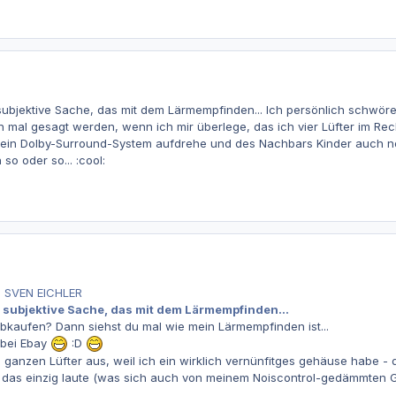
v subjektive Sache, das mit dem Lärmempfinden... Ich persönlich schwöre
h mal gesagt werden, wenn ich mir überlege, das ich vier Lüfter im R
in Dolby-Surround-System aufdrehe und des Nachbars Kinder auch noch s
o oder so... :cool:
n SVEN EICHLER
iv subjektive Sache, das mit dem Lärmempfinden...
 abkaufen? Dann siehst du mal wie mein Lärmempfinden ist...
t bei Ebay
:D
ganzen Lüfter aus, weil ich ein wirklich vernünfitges gehäuse habe - 
h das einzig laute (was sich auch von meinem Noiscontrol-gedämmten Ge