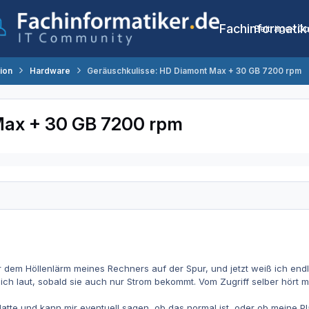
Fachinformatik
Beiträge
Co
tion
Hardware
Geräuschkulisse: HD Diamont Max + 30 GB 7200 rpm
Max + 30 GB 7200 rpm
r dem Höllenlärm meines Rechners auf der Spur, und jetzt weiß ich endli
lich laut, sobald sie auch nur Strom bekommt. Vom Zugriff selber hört ma
latte und kann mir eventuell sagen, ob das normal ist, oder ob meine 