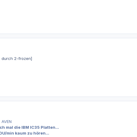
c durch 2-frozen]
n AVEN
ch mal die IBM IC35 Platten...
00U/min kaum zu hören...