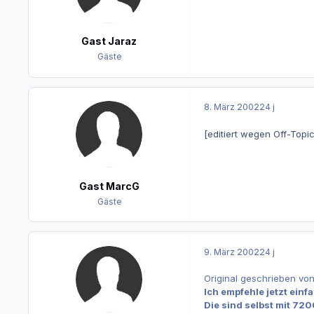
Gast Jaraz
Gäste
8. März 2002
24 j
[editiert wegen Off-Topi
Gast MarcG
Gäste
9. März 2002
24 j
Original geschrieben vo
Ich empfehle jetzt einfa
Die sind selbst mit 72