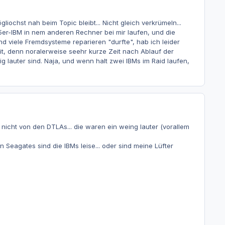
iochst nah beim Topic bleibt... Nicht gleich verkrümeln...
45er-IBM in nem anderen Rechner bei mir laufen, und die
d viele Fremdsysteme reparieren "durfte", hab ich leider
it, denn noralerweise seehr kurze Zeit nach Ablauf der
g lauter sind. Naja, und wenn halt zwei IBMs im Raid laufen,
e, nicht von den DTLAs... die waren ein weing lauter (vorallem
 Seagates sind die IBMs leise... oder sind meine Lüfter