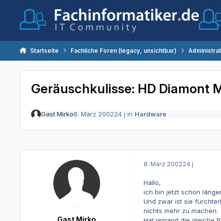
Zum Inhalt springen
Startseite
Fachliche Foren (legacy, unsichtbar)
Administra
Geräuschkulisse: HD Diamont 
Gast Mirko
8. März 2002
24 j
in
Hardware
8. März 2002
24 j
Hallo,
ich bin jetzt schon länge
Und zwar ist sie fürchter
nichts mehr zu machen.
Gast Mirko
Hat jemand die gleiche P