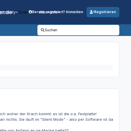
er.de
mmunity
Downloads
Jobs
Info
Bereits registriert? Anmelden
Registrieren
Suchen
ch woher der Krach kommt: es ist die o.a. Festplatte!
n nichts. Sie läuft im "Silent Mode" - also per Software ist da
Platte von Anfang an ne Macke hatte??