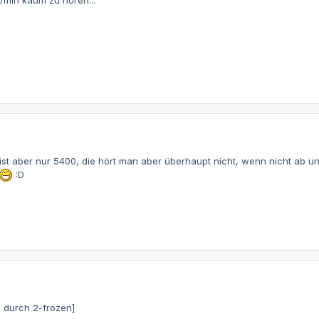
U/min kaum zu hören...
ist aber nur 5400, die hört man aber überhaupt nicht, wenn nicht ab 
:D
c durch 2-frozen]