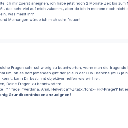
lte ich mir zuerst aneignen, ich habe jetzt noch 2 Monate Zeit bis z
ßt, das sehr viel auf mich zukommt, aber da ich in meinem noch nicht s
ein, was meint ihr?
 und Meinungen würde ich mich sehr freuen!
solche Fragen sehr schwierig zu beantworten, wenn man die fragende P
l um, ob es dort jemanden gibt der /die in der EDV Branche (muß ja nic
kennt, kann Dir bestimmt objektiver helfen wie wir hier.
hen, Deine Fragen zu beantworten:
"1" face="Verdana, Arial, Helvetica">Zitat:</font><HR>
Frage1: Ist 
wenig Grundkenntnissen anzueignen?