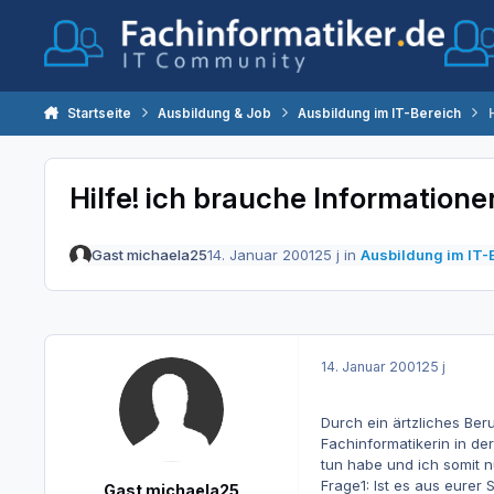
Zum Inhalt springen
Startseite
Ausbildung & Job
Ausbildung im IT-Bereich
Hilfe! ich brauche Informatione
Gast michaela25
14. Januar 2001
25 j
in
Ausbildung im IT-
14. Januar 2001
25 j
Durch ein ärtzliches Ber
Fachinformatikerin in de
tun habe und ich somit 
Frage1: Ist es aus eure
Gast michaela25