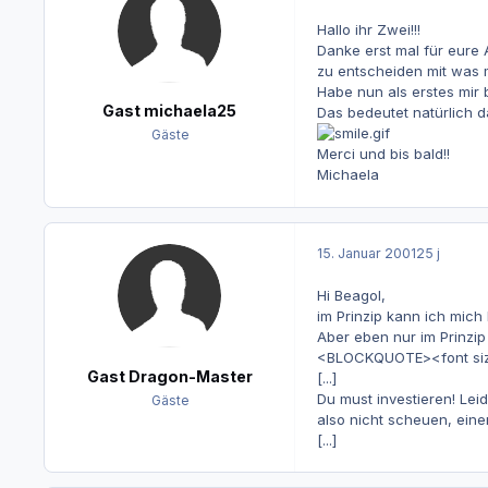
Hallo ihr Zwei!!!
Danke erst mal für eure
zu entscheiden mit was 
Habe nun als erstes mir 
Gast michaela25
Das bedeutet natürlich d
Gäste
Merci und bis bald!!
Michaela
15. Januar 2001
25 j
Hi Beagol,
im Prinzip kann ich mich
Aber eben nur im Prinzi
<BLOCKQUOTE><font size="
Gast Dragon-Master
[...]
Du must investieren! Lei
Gäste
also nicht scheuen, ein
[...]