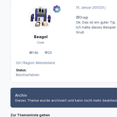
15. Januar 2001
25 j
@Dragi
Ok. Das ist ein guter Tip.
Ich hatte dieses Beispie
Gruß
Beagol
User
1.6k
25
Beiträge
Reputation
Ort / Region:
Münsterland
Status:
Berufserfahren
Archiv
Dieses Thema wurde archiviert und kann nicht mehr beantwo
Zur Themenliste gehen