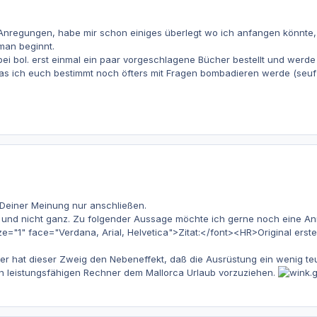
 Anregungen, habe mir schon einiges überlegt wo ich anfangen könnte, 
man beginnt.
bei bol. erst einmal ein paar vorgeschlagene Bücher bestellt und werde 
as ich euch bestimmt noch öfters mit Fragen bombadieren werde (seufz)
 Deiner Meinung nur anschließen.
p und nicht ganz. Zu folgender Aussage möchte ich gerne noch eine A
1" face="Verdana, Arial, Helvetica">Zitat:</font><HR>Original erstel
der hat dieser Zweig den Nebeneffekt, daß die Ausrüstung ein wenig teur
en leistungsfähigen Rechner dem Mallorca Urlaub vorzuziehen.