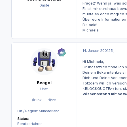
Frage2: Wenn ja, was sol
Gäste
Es ist mir durchaus bewu
müßte es doch möglich s
Über eure Informationen
Bis bald!
Michaela
14. Januar 2001
25 j
Hi Michaela,
Grundsätzlich finde ich 
Deinem Bekanntenkreis ma
Dich und Deine Vorlieben 
Beagol
Totzdem will ich versuc
<BLOCKQUOTE><font size=
User
Wissensstand mit so 
1.6k
25
Beiträge
Reputation
Ort / Region:
Münsterland
Status:
Berufserfahren