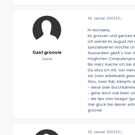
14. Januar 2001
25 j
hi michaela,
im grossen und ganzen kann 
ich werde im august mi
spezialisieren möchte un
Gast groovie
Ausserdem gibtÂ´s hier i
möglichen Computersprac
Gäste
Bis märz mache ich bei 
Da sitze ich mit `ner m
sie (vom arbeitsamt gewol
Also, mein Rat, kämpfe d
- diese side durchkämme
- gehe doch mal beim vo
- die tips vom beagol (gol
Viel glück bei deiner en
groovie
14. Januar 2001
25 j