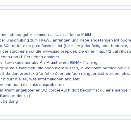
ich beagol zustimmen .......... ;-) ......keine Kritik!
t der umschulung zum FI/AWE anfangen und habe angefangen mit büche
d SQL dafür eine gute Basis bildet (für mich jedenfalls, aber bedenke, 
n der stadt eine schule(www.microrep.de), die einen max. 1/2 Jahr(koste
hen und IT-Bereichen anbietet.
der tüv-akademie(überÂ´s A`amt)einen REHA- Training.
enge leute zusammen, die noch nicht wissen, in welchem bereich sie di
lt da dort arbeitskräfte fehlen)dort einfach reingepresst werden, obwohl
ich durch alles, was informationen anbietet:
n und auch die links ausprobieren
m A'amt angebotenen BIZ vorbei.Auch dort bekommst du eine menge in
lums bruder ;-) )
tscheidung