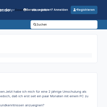
er.de
mmunity
Downloads
Jobs
Info
Bereits registriert? Anmelden
Registrieren
Suchen
ben.Jetzt habe ich mich für eine 2 jährige Umschulung als
edoch, daß ich erst seit ein paar Monaten mit einem PC zu
 Grundkenntnissen anzueignen?