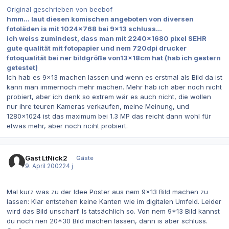
Original geschrieben von beebof
hmm... laut diesen komischen angeboten von diversen
fotoläden is mit 1024x768 bei 9x13 schluss...
ich weiss zumindest, dass man mit 2240x1680 pixel SEHR
gute qualität mit fotopapier und nem 720dpi drucker
fotoqualität bei ner bildgröße von13x18cm hat (hab ich gestern
getestet)
Ich hab es 9x13 machen lassen und wenn es erstmal als Bild da ist
kann man immernoch mehr machen. Mehr hab ich aber noch nicht
probiert, aber ich denk so extrem wär es auch nicht, die wollen
nur ihre teuren Kameras verkaufen, meine Meinung, und
1280x1024 ist das maximum bei 1.3 MP das reicht dann wohl für
etwas mehr, aber noch nciht probiert.
Gast LtNick2
Gäste
9. April 2002
24 j
Mal kurz was zu der Idee Poster aus nem 9x13 Bild machen zu
lassen: Klar entstehen keine Kanten wie im digitalen Umfeld. Leider
wird das Bild unscharf. Is tatsächlich so. Von nem 9*13 Bild kannst
du noch nen 20*30 Bild machen lassen, dann is aber schluss.