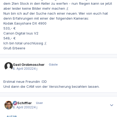
dem 2ten Stock in den Keller zu werfen - nun fliegen kann se jetzt
aber leider keine Bilder mehr machen ;(
Nun bin ich auf der Suche nach einer neuen. Wer von euch hat
denn Erfahrungen mit einer der folgenden Kameras:
Kodak Easyshare DX 4900
533,- €
Canon Digital Ixus V2
549,- €
Ich bin total unschlüssig ;(
Gruß Erbeere
Gast Grobmoscher
Gäste
8. April 2002
24 j
Erstmal neue Freundin :OD
Und dann die CAM von der Versicherung bezahlen lassen.
Autor-Statistiken
T. Schiffler
User
8. April 2002
24 j
AUTOR