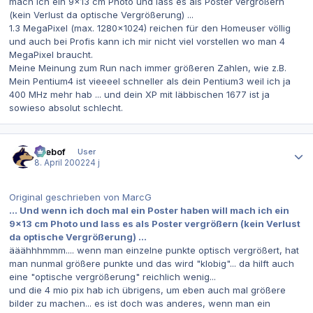
mach ich ein 9x13 cm Photo und lass es als Poster vergrößern
(kein Verlust da optische Vergrößerung) ...
1.3 MegaPixel (max. 1280x1024) reichen für den Homeuser völlig
und auch bei Profis kann ich mir nicht viel vorstellen wo man 4
MegaPixel braucht.
Meine Meinung zum Run nach immer größeren Zahlen, wie z.B.
Mein Pentium4 ist vieeeel schneller als dein Pentium3 weil ich ja
400 MHz mehr hab ... und dein XP mit läbbischen 1677 ist ja
sowieso absolut schlecht.
Autor-Statistiken
beebof
User
8. April 2002
24 j
Original geschrieben von MarcG
... Und wenn ich doch mal ein Poster haben will mach ich ein
9x13 cm Photo und lass es als Poster vergrößern (kein Verlust
da optische Vergrößerung) ...
ääähhhmmm.... wenn man einzelne punkte optisch vergrößert, hat
man nunmal größere punkte und das wird "klobig"... da hilft auch
eine "optische vergrößerung" reichlich wenig...
und die 4 mio pix hab ich übrigens, um eben auch mal größere
bilder zu machen... es ist doch was anderes, wenn man ein