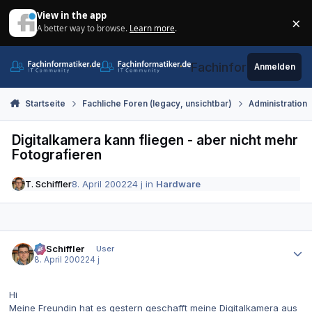
Zum Inhalt springen
View in the app
×
A better way to browse.
Learn more
.
Di
Fachinformatiker.de
Anmelden
Startseite
Fachliche Foren (legacy, unsichtbar)
Administration
Digitalkamera kann fliegen - aber nicht mehr
Fotografieren
T. Schiffler
8. April 2002
24 j
in
Hardware
Autor-Statistiken
T. Schiffler
User
8. April 2002
24 j
Hi
Meine Freundin hat es gestern geschafft meine Digitalkamera aus