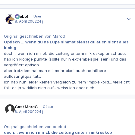
Autor-Statistiken
beebof
User
8. April 2002
24 j
Original geschrieben von MarcG
Optisch ... wenn du ne Lupe nimmst siehst du auch nicht alles
klobig
doch... wenn ich mir zb die zeitung unterm mikroskop anschaue,
hab ich klobige punkte (sollte nur n extrembeispiel sein) und das
vergrößert optisch
aber trotzdem hat man mit mehr pixel auch ne höhere
auflösung/qualität...
ich hab nun leider keinen vergleich zu nem 1mpixel-bild... vielleicht
fällt es ja wirklich nich auf... weiss ich aber nich
Gast MarcG
Gäste
8. April 2002
24 j
Original geschrieben von beebof
doch... wenn ich mir zb die zeitung unterm mikroskop