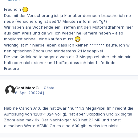
Freundin
Das mit der Versicherung ist ja klar aber dennoch brauche ich ne
neue (Versicherung ist seit 17 Minuten informiert *g*)
Wir haben am Wochende ein Treffen mit den Motorradfahrern hier
aus dem Kreis und da will ich wieder ne Kamera haben - also
möglichst schnell eine kaufen muss
Wichtig ist mir hierbei eben dass ich keinen ******* kaufe. Ich will
nen optischen Zoom und mindestens 2.1 Megapixel
Die von Kodak hätte sogar etwas als 3 Megapixel aber ich bin mir
halt noch nicht sicher und hoffte, dass ich hier hilfe finde
Erbeere
Gast MarcG
Gäste
8. April 2002
24 j
Hab ne Canon A10, die hat zwar "nur" 1,3 MegaPixel (mir reicht die
Auflösung von 1280x1024 völlig), hat aber 3xoptisch und 3x digital
Zoom also max 6x. Der Nachfolger A20 hat 2.1 MP und sonst
dieselben Werte AFAIK. Ob es eine A30 gibt weiss ich nicht