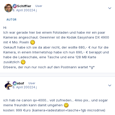
Autor-Statistiken
T. Schiffler
User
8. April 2002
24 j
AUTOR
Hi
Ich war gerade hier bei einem Fotoladen und habe mir ein paar
Kameras angeschaut. Gewinner ist die Kodak Easyshare DX 4900
mit 4 Mio. Pixeln
Gekauft habe ich sie da aber nicht, der wollte 680,- € nur für die
Kamera, in einem Internetshop habe ich nun 690,- € berappt und
habe die Ladeschale, eine Tasche und eine 128 MB Karte
zusätzlich
Erbeere, der nun nur noch auf den Postmann wartet *g*
Autor-Statistiken
beebof
User
8. April 2002
24 j
ich hab ne canon qv-4000... voll zufrieden... 4mio pix... und sogar
meine freundin kann damit umgehen
kosten: 999 €uro (kamera+ladestation+tasche+1gb microdrive)