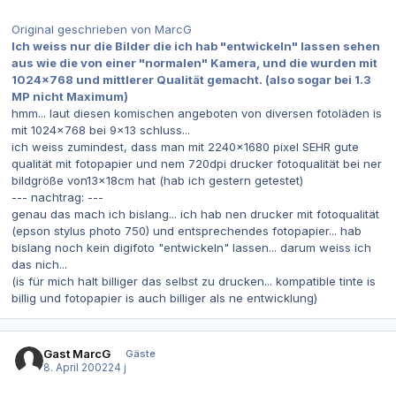
Original geschrieben von MarcG
Ich weiss nur die Bilder die ich hab "entwickeln" lassen sehen
aus wie die von einer "normalen" Kamera, und die wurden mit
1024x768 und mittlerer Qualität gemacht. (also sogar bei 1.3
MP nicht Maximum)
hmm... laut diesen komischen angeboten von diversen fotoläden is
mit 1024x768 bei 9x13 schluss...
ich weiss zumindest, dass man mit 2240x1680 pixel SEHR gute
qualität mit fotopapier und nem 720dpi drucker fotoqualität bei ner
bildgröße von13x18cm hat (hab ich gestern getestet)
--- nachtrag: ---
genau das mach ich bislang... ich hab nen drucker mit fotoqualität
(epson stylus photo 750) und entsprechendes fotopapier... hab
bislang noch kein digifoto "entwickeln" lassen... darum weiss ich
das nich...
(is für mich halt billiger das selbst zu drucken... kompatible tinte is
billig und fotopapier is auch billiger als ne entwicklung)
Gast MarcG
Gäste
8. April 2002
24 j