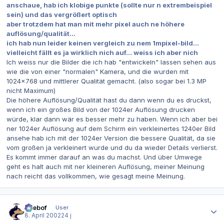
anschaue, hab ich klobige punkte (sollte nur n extrembeispiel
sein) und das vergrößert optisch
aber trotzdem hat man mit mehr pixel auch ne höhere
auflösung/qualität...
ich hab nun leider keinen vergleich zu nem 1mpixel-bild...
vielleicht fällt es ja wirklich nich auf... weiss ich aber nich
Ich weiss nur die Bilder die ich hab "entwickeln" lassen sehen aus
wie die von einer "normalen" Kamera, und die wurden mit
1024x768 und mittlerer Qualität gemacht. (also sogar bei 1.3 MP
nicht Maximum)
Die höhere Auflösung/Qualität hast du dann wenn du es druckst,
wenn ich ein großes Bild von der 1024er Auflösung drucken
würde, klar dann wär es besser mehr zu haben. Wenn ich aber bei
ner 1024er Auflösung auf dem Schirm ein verkleinertes 1240er Bild
ansehe hab ich mit der 1024er Version die bessere Qualität, da sie
vom großen ja verkleinert wurde und du da wieder Details verlierst.
Es kommt immer darauf an was du machst. Und über Umwege
geht es halt auch mit ner kleineren Auflösung, meiner Meinung
nach reicht das vollkommen, wie gesagt meine Meinung.
Autor-Statistiken
beebof
User
8. April 2002
24 j