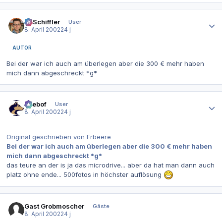
Autor-Statistiken
T. Schiffler
User
8. April 2002
24 j
AUTOR
Bei der war ich auch am überlegen aber die 300 € mehr haben
mich dann abgeschreckt *g*
Autor-Statistiken
beebof
User
8. April 2002
24 j
Original geschrieben von Erbeere
Bei der war ich auch am überlegen aber die 300 € mehr haben
mich dann abgeschreckt *g*
das teure an der is ja das microdrive... aber da hat man dann auch
platz ohne ende... 500fotos in höchster auflösung
Gast Grobmoscher
Gäste
8. April 2002
24 j