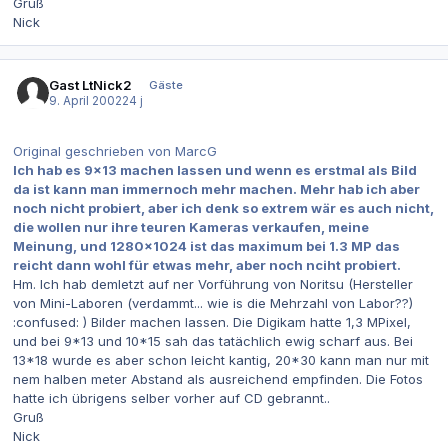
Gruß
Nick
Gast LtNick2
Gäste
9. April 2002
24 j
Original geschrieben von MarcG
Ich hab es 9x13 machen lassen und wenn es erstmal als Bild
da ist kann man immernoch mehr machen. Mehr hab ich aber
noch nicht probiert, aber ich denk so extrem wär es auch nicht,
die wollen nur ihre teuren Kameras verkaufen, meine
Meinung, und 1280x1024 ist das maximum bei 1.3 MP das
reicht dann wohl für etwas mehr, aber noch nciht probiert.
Hm. Ich hab demletzt auf ner Vorführung von Noritsu (Hersteller
von Mini-Laboren (verdammt... wie is die Mehrzahl von Labor??)
:confused: ) Bilder machen lassen. Die Digikam hatte 1,3 MPixel,
und bei 9*13 und 10*15 sah das tatächlich ewig scharf aus. Bei
13*18 wurde es aber schon leicht kantig, 20*30 kann man nur mit
nem halben meter Abstand als ausreichend empfinden. Die Fotos
hatte ich übrigens selber vorher auf CD gebrannt..
Gruß
Nick