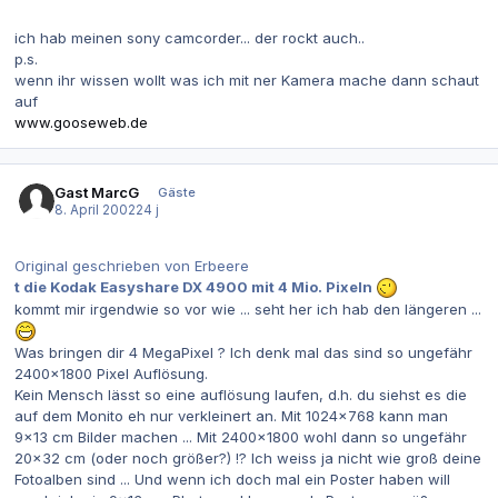
ich hab meinen sony camcorder... der rockt auch..
p.s.
wenn ihr wissen wollt was ich mit ner Kamera mache dann schaut
auf
www.gooseweb.de
Gast MarcG
Gäste
8. April 2002
24 j
Original geschrieben von Erbeere
t die Kodak Easyshare DX 4900 mit 4 Mio. Pixeln
kommt mir irgendwie so vor wie ...
seht her ich hab den längeren ...
Was bringen dir 4 MegaPixel ? Ich denk mal das sind so ungefähr
2400x1800 Pixel Auflösung.
Kein Mensch lässt so eine auflösung laufen, d.h. du siehst es die
auf dem Monito eh nur verkleinert an. Mit 1024x768 kann man
9x13 cm Bilder machen ... Mit 2400x1800 wohl dann so ungefähr
20x32 cm (oder noch größer?) !? Ich weiss ja nicht wie groß deine
Fotoalben sind ... Und wenn ich doch mal ein Poster haben will