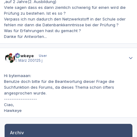
,auf 2 Jahre(2. Ausbildung)
Viele sagen dass es dann ziemlich schwierig für einen wird die
Prüfung zu bestehen. Ist es so ?
Verpass ich nun dadurch den Netzwerkstoff in der Schule oder
fehlen mir dann die Datenbankkenntnisse bei der Prüfung ?
Was für Erfahrungen hast du gemacht ?
Danke für Antworten...
Autor-Statistiken
Hawkeye
User
1. März 2001
25 j
Hi bytemaaan:
Benutze doch bitte für die Beantwortung dieser Frage die
Suchfunktion des Forums, da dieses Thema schon öfters
angesprochen wurde.
------------------
Ciao,
Hawkeye
Archiv