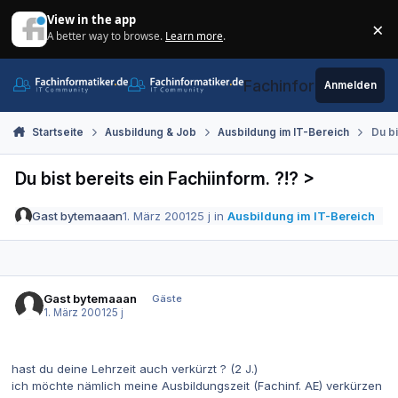
Zum Inhalt springen
View in the app
×
A better way to browse.
Learn more
.
Di
Fachinformatiker.de
Anmelden
Startseite
Ausbildung & Job
Ausbildung im IT-Bereich
Du bi
Du bist bereits ein Fachiinform. ?!? >
Gast bytemaaan
1. März 2001
25 j
in
Ausbildung im IT-Bereich
Gast bytemaaan
Gäste
1. März 2001
25 j
hast du deine Lehrzeit auch verkürzt ? (2 J.)
ich möchte nämlich meine Ausbildungszeit (Fachinf. AE) verkürzen