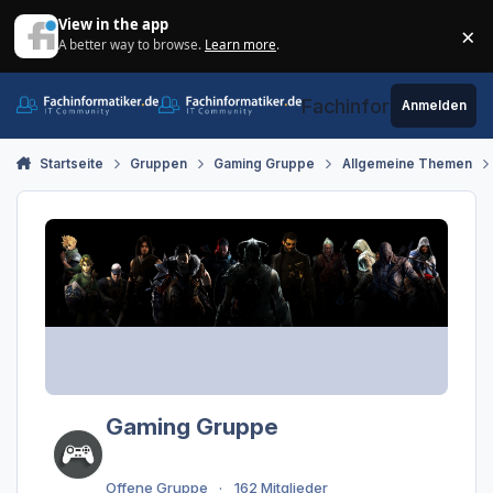
Zum Inhalt springen
View in the app
×
A better way to browse.
Learn more
.
Di
Fachinformatiker.de
Anmelden
Startseite
Gruppen
Gaming Gruppe
Allgemeine Themen
Gaming Gruppe
Offene Gruppe
162 Mitglieder