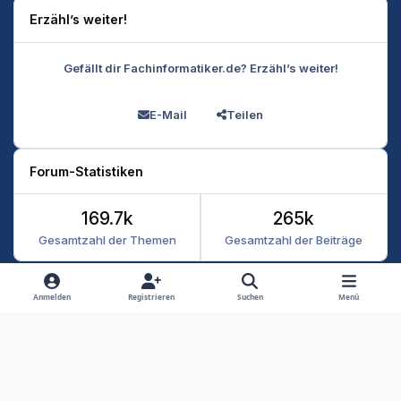
Erzähl’s weiter!
Gefällt dir Fachinformatiker.de? Erzähl’s weiter!
E-Mail
Teilen
Forum-Statistiken
169.7k
265k
Gesamtzahl der Themen
Gesamtzahl der Beiträge
Heller Modus
Dunkler Modus
Systemeinstellung
Anmelden
Registrieren
Suchen
Menü
Datenschutz
Kontakt
Cookies
RSS
Fachinformatiker 2026
Powered by
Invision Community