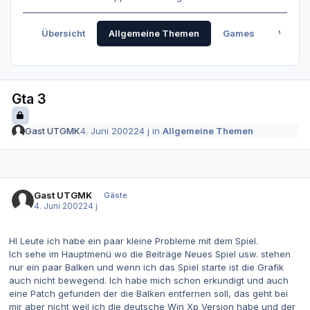
Übersicht
Allgemeine Themen
Games
Verabr
Gta 3
Gast UTGMK
4. Juni 2002
24 j
in
Allgemeine Themen
Gast UTGMK
Gäste
4. Juni 2002
24 j
HI Leute ich habe ein paar kleine Probleme mit dem Spiel.
Ich sehe im Hauptmenü wo die Beiträge Neues Spiel usw. stehen
nur ein paar Balken und wenn ich das Spiel starte ist die Grafik
auch nicht bewegend. Ich habe mich schon erkundigt und auch
eine Patch gefunden der die Balken entfernen soll, das geht bei
mir aber nicht weil ich die deutsche Win Xp Version habe und der