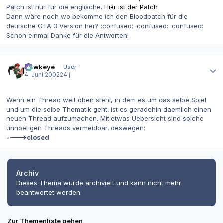
Patch ist nur für die englische.
Hier ist der Patch
Dann wäre noch wo bekomme ich den Bloodpatch für die
deutsche GTA 3 Version her? :confused: :confused: :confused:
Schon einmal Danke für die Antworten!
Autor-Statistiken
Hawkeye
User
4. Juni 2002
24 j
Wenn ein Thread weit oben steht, in dem es um das selbe Spiel
und um die selbe Thematik geht, ist es geradehin daemlich einen
neuen Thread aufzumachen. Mit etwas Uebersicht sind solche
unnoetigen Threads vermeidbar, deswegen:
---->closed
Archiv
Dieses Thema wurde archiviert und kann nicht mehr
beantwortet werden.
Zur Themenliste gehen