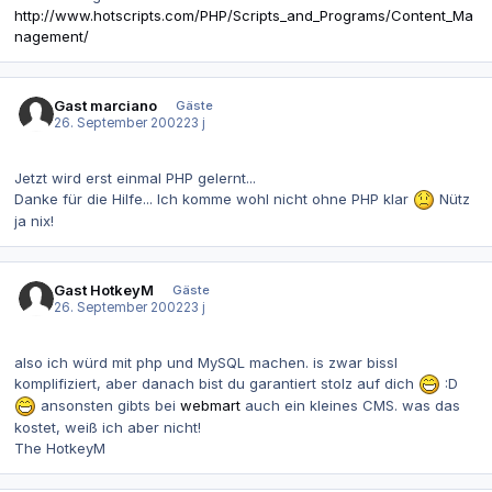
http://www.hotscripts.com/PHP/Scripts_and_Programs/Content_Ma
nagement/
Gast marciano
Gäste
26. September 2002
23 j
Jetzt wird erst einmal PHP gelernt...
Danke für die Hilfe... Ich komme wohl nicht ohne PHP klar
Nütz
ja nix!
Gast HotkeyM
Gäste
26. September 2002
23 j
also ich würd mit php und MySQL machen. is zwar bissl
komplifiziert, aber danach bist du garantiert stolz auf dich
:D
ansonsten gibts bei
webmart
auch ein kleines CMS. was das
kostet, weiß ich aber nicht!
The HotkeyM