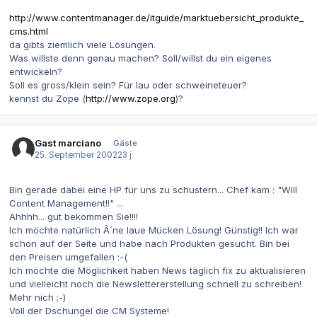
http://www.contentmanager.de/itguide/marktuebersicht_produkte_
cms.html
da gibts ziemlich viele Lösungen.
Was willste denn genau machen? Soll/willst du ein eigenes
entwickeln?
Soll es gross/klein sein? Für lau oder schweineteuer?
kennst du Zope (
http://www.zope.org
)?
Gast marciano
Gäste
25. September 2002
23 j
Bin gerade dabei eine HP für uns zu schustern... Chef kam : "Will
Content Management!!" ...
Ahhhh... gut bekommen Sie!!!!
Ich möchte natürlich Â´ne laue Mücken Lösung! Günstig!! Ich war
schon auf der Seite und habe nach Produkten gesucht. Bin bei
den Preisen umgefallen :-(
Ich möchte die Möglichkeit haben News täglich fix zu aktualisieren
und vielleicht noch die Newslettererstellung schnell zu schreiben!
Mehr nich ;-)
Voll der Dschungel die CM Systeme!