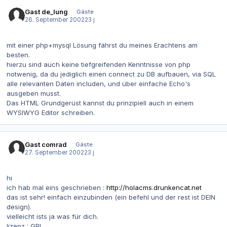
Gast de_lung
Gäste
26. September 2002
23 j
mit einer php+mysql Lösung fährst du meines Erachtens am
besten.
hierzu sind auch keine tiefgreifenden Kenntnisse von php
notwenig, da du jediglich einen connect zu DB aufbauen, via SQL
alle relevanten Daten includen, und über einfache Echo's
ausgeben musst.
Das HTML Grundgerüst kannst du prinzipiell auch in einem
WYSIWYG Editor schreiben.
Gast comrad
Gäste
27. September 2002
23 j
hi
ich hab mal eins geschrieben :
http://holacms.drunkencat.net
das ist sehr! einfach einzubinden (ein befehl und der rest ist DEIN
design).
vielleicht ists ja was für dich.
lizenz : GPL