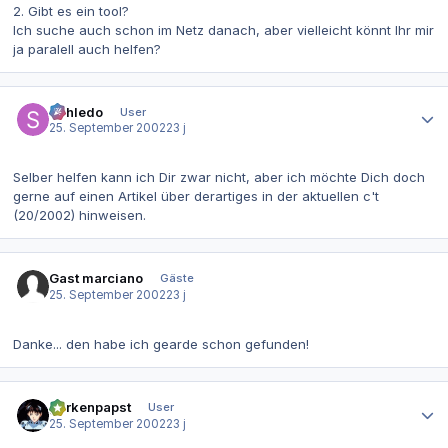
2. Gibt es ein tool?
Ich suche auch schon im Netz danach, aber vielleicht könnt Ihr mir
ja paralell auch helfen?
Autor-Statistiken
Schledo
User
25. September 2002
23 j
Selber helfen kann ich Dir zwar nicht, aber ich möchte Dich doch
gerne auf einen Artikel über derartiges in der aktuellen c't
(20/2002) hinweisen.
Gast marciano
Gäste
25. September 2002
23 j
Danke... den habe ich gearde schon gefunden!
Autor-Statistiken
gurkenpapst
User
25. September 2002
23 j