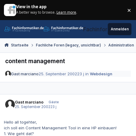
Zum Inhalt springen
View in the app
×
A better way to browse.
Learn more
.
Di
Fachinformatiker.de
Anmelden
Startseite
Fachliche Foren (legacy, unsichtbar)
Administration
content management
Gast marciano
25. September 2002
23 j
in
Webdesign
Gast marciano
Gäste
25. September 2002
23 j
Hello all togehter,
ich soll ein Content Management Tool in eine HP einbauen!
1. Wie geht dat?