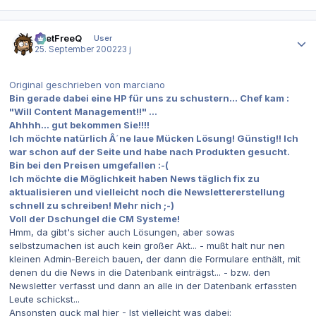
Autor-Statistiken
beetFreeQ
User
25. September 2002
23 j
Original geschrieben von marciano
Bin gerade dabei eine HP für uns zu schustern... Chef kam :
"Will Content Management!!" ...
Ahhhh... gut bekommen Sie!!!!
Ich möchte natürlich Â´ne laue Mücken Lösung! Günstig!! Ich
war schon auf der Seite und habe nach Produkten gesucht.
Bin bei den Preisen umgefallen :-(
Ich möchte die Möglichkeit haben News täglich fix zu
aktualisieren und vielleicht noch die Newslettererstellung
schnell zu schreiben! Mehr nich ;-)
Voll der Dschungel die CM Systeme!
Hmm, da gibt's sicher auch Lösungen, aber sowas
selbstzumachen ist auch kein großer Akt... - mußt halt nur nen
kleinen Admin-Bereich bauen, der dann die Formulare enthält, mit
denen du die News in die Datenbank einträgst... - bzw. den
Newsletter verfasst und dann an alle in der Datenbank erfassten
Leute schickst...
Ansonsten guck mal hier - Ist vielleicht was dabei: