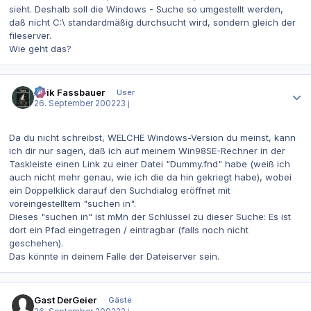
sieht. Deshalb soll die Windows - Suche so umgestellt werden,
daß nicht C:\ standardmäßig durchsucht wird, sondern gleich der
fileserver.
Wie geht das?
Autor-Statistiken
Alrik Fassbauer
User
26. September 2002
23 j
Da du nicht schreibst, WELCHE Windows-Version du meinst, kann
ich dir nur sagen, daß ich auf meinem Win98SE-Rechner in der
Taskleiste einen Link zu einer Datei "Dummy.fnd" habe (weiß ich
auch nicht mehr genau, wie ich die da hin gekriegt habe), wobei
ein Doppelklick darauf den Suchdialog eröffnet mit
voreingestelltem "suchen in".
Dieses "suchen in" ist mMn der Schlüssel zu dieser Suche: Es ist
dort ein Pfad eingetragen / eintragbar (falls noch nicht
geschehen).
Das könnte in deinem Falle der Dateiserver sein.
Gast DerGeier
Gäste