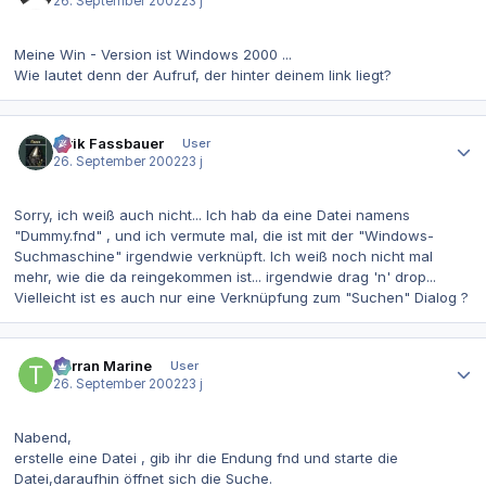
26. September 2002
23 j
Meine Win - Version ist Windows 2000 ...
Wie lautet denn der Aufruf, der hinter deinem link liegt?
Autor-Statistiken
Alrik Fassbauer
User
26. September 2002
23 j
Sorry, ich weiß auch nicht... Ich hab da eine Datei namens
"Dummy.fnd" , und ich vermute mal, die ist mit der "Windows-
Suchmaschine" irgendwie verknüpft. Ich weiß noch nicht mal
mehr, wie die da reingekommen ist... irgendwie drag 'n' drop...
Vielleicht ist es auch nur eine Verknüpfung zum "Suchen" Dialog ?
Autor-Statistiken
Terran Marine
User
26. September 2002
23 j
Nabend,
erstelle eine Datei , gib ihr die Endung fnd und starte die
Datei,daraufhin öffnet sich die Suche.