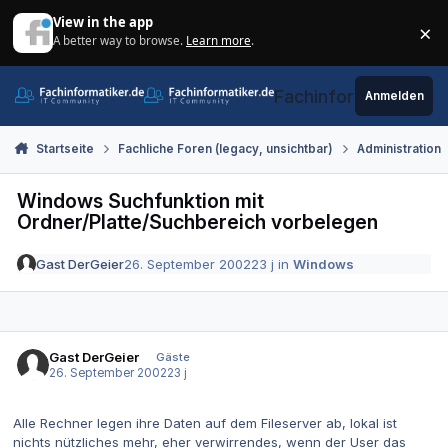
Zum Inhalt springen
View in the app
×
A better way to browse.
Learn more
.
Di
Fachinformatiker.de
Anmelden
Startseite
Fachliche Foren (legacy, unsichtbar)
Administration
Windows Suchfunktion mit
Ordner/Platte/Suchbereich vorbelegen
Gast DerGeier
26. September 2002
23 j
in
Windows
Gast DerGeier
Gäste
26. September 2002
23 j
Alle Rechner legen ihre Daten auf dem Fileserver ab, lokal ist
nichts nützliches mehr, eher verwirrendes, wenn der User das