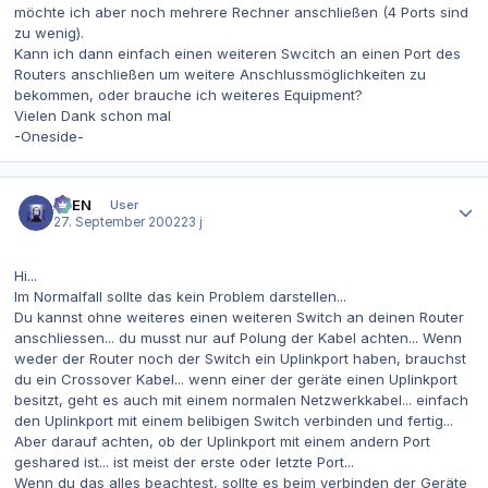
möchte ich aber noch mehrere Rechner anschließen (4 Ports sind
zu wenig).
Kann ich dann einfach einen weiteren Swcitch an einen Port des
Routers anschließen um weitere Anschlussmöglichkeiten zu
bekommen, oder brauche ich weiteres Equipment?
Vielen Dank schon mal
-Oneside-
Autor-Statistiken
AVEN
User
27. September 2002
23 j
Hi...
Im Normalfall sollte das kein Problem darstellen...
Du kannst ohne weiteres einen weiteren Switch an deinen Router
anschliessen... du musst nur auf Polung der Kabel achten... Wenn
weder der Router noch der Switch ein Uplinkport haben, brauchst
du ein Crossover Kabel... wenn einer der geräte einen Uplinkport
besitzt, geht es auch mit einem normalen Netzwerkkabel... einfach
den Uplinkport mit einem belibigen Switch verbinden und fertig...
Aber darauf achten, ob der Uplinkport mit einem andern Port
geshared ist... ist meist der erste oder letzte Port...
Wenn du das alles beachtest, sollte es beim verbinden der Geräte