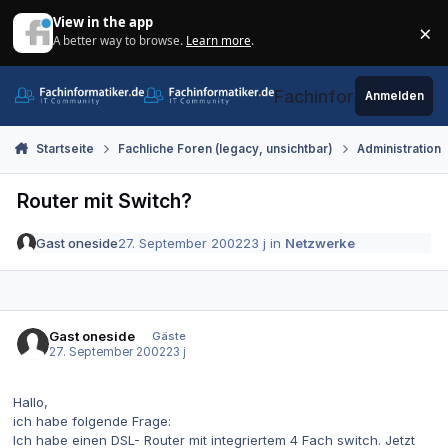
Zum Inhalt springen
View in the app
×
A better way to browse.
Learn more
.
Di
Fachinformatiker.de
Anmelden
Startseite
Fachliche Foren (legacy, unsichtbar)
Administration
Router mit Switch?
Gast oneside
27. September 2002
23 j
in
Netzwerke
Gast oneside
Gäste
27. September 2002
23 j
Hallo,
ich habe folgende Frage:
Ich habe einen DSL- Router mit integriertem 4 Fach switch. Jetzt