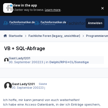
Zum Inhalt springen
View in the app
×
A better way to browse.
Learn more
.
Di
Fachinformatiker.de
Anmelden
Startseite
Fachliche Foren (legacy, unsichtbar)
Programmieru
VB + SQL-Abfrage
Gast Lady1201
30. September 2002
23 j
in
Delphi/RPG+CL/Sonstige
Gast Lady1201
Gäste
30. September 2002
23 j
Ich hoffe, mir kann jemand von euch weiterhelfen!
Ich habe eine Access-Datenbank, in der ich Einträge speichern,