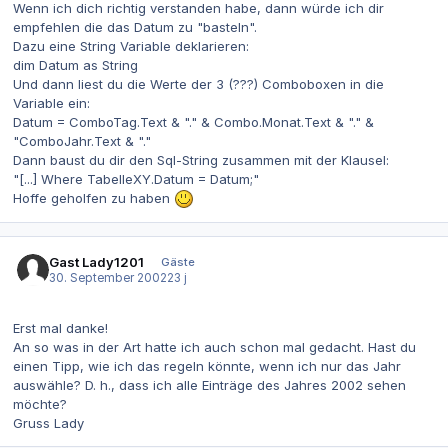
Wenn ich dich richtig verstanden habe, dann würde ich dir
empfehlen die das Datum zu "basteln".
Dazu eine String Variable deklarieren:
dim Datum as String
Und dann liest du die Werte der 3 (???) Comboboxen in die
Variable ein:
Datum = ComboTag.Text & "." & Combo.Monat.Text & "." &
"ComboJahr.Text & "."
Dann baust du dir den Sql-String zusammen mit der Klausel:
"[...] Where TabelleXY.Datum = Datum;"
Hoffe geholfen zu haben
Gast Lady1201
Gäste
30. September 2002
23 j
Erst mal danke!
An so was in der Art hatte ich auch schon mal gedacht. Hast du
einen Tipp, wie ich das regeln könnte, wenn ich nur das Jahr
auswähle? D. h., dass ich alle Einträge des Jahres 2002 sehen
möchte?
Gruss Lady