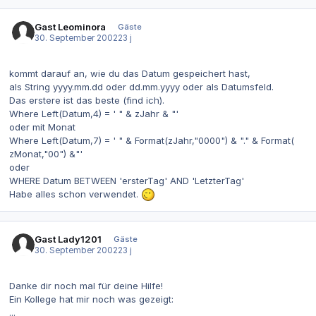
Gast Leominora
Gäste
30. September 2002
23 j
kommt darauf an, wie du das Datum gespeichert hast,
als String yyyy.mm.dd oder dd.mm.yyyy oder als Datumsfeld.
Das erstere ist das beste (find ich).
Where Left(Datum,4) = ' " & zJahr & "'
oder mit Monat
Where Left(Datum,7) = ' " & Format(zJahr,"0000") & "." & Format(
zMonat,"00") &"'
oder
WHERE Datum BETWEEN 'ersterTag' AND 'LetzterTag'
Habe alles schon verwendet.
Gast Lady1201
Gäste
30. September 2002
23 j
Danke dir noch mal für deine Hilfe!
Ein Kollege hat mir noch was gezeigt:
...