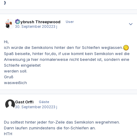
}
Autor-Statistiken
Guybrush Threepwood
User
30. September 2002
23 j
Hi,
ich würde die Semikolons hinter den for Schleifen weglassen.
Spaß beiseite, hinter for,do, if usw kommt kein Semikolon weil die
Anweisung ja hier normalerweise nicht beendet ist, sondern eine
Schleife eingeleitet
werden soll.
Gruß
wasweißich
Gast Orffi
Gäste
30. September 2002
23 j
Du solltest hinter jeder for-Zeile das Semikolon wegnehmen.
Dann laufen zumindestens die for-Schleifen an.
HTH