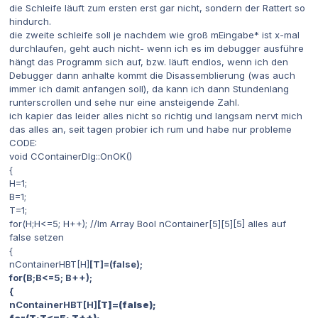
die Schleife läuft zum ersten erst gar nicht, sondern der Rattert so
hindurch.
die zweite schleife soll je nachdem wie groß mEingabe* ist x-mal
durchlaufen, geht auch nicht- wenn ich es im debugger ausführe
hängt das Programm sich auf, bzw. läuft endlos, wenn ich den
Debugger dann anhalte kommt die Disassemblierung (was auch
immer ich damit anfangen soll), da kann ich dann Stundenlang
runterscrollen und sehe nur eine ansteigende Zahl.
ich kapier das leider alles nicht so richtig und langsam nervt mich
das alles an, seit tagen probier ich rum und habe nur probleme
CODE:
void CContainerDlg::OnOK()
{
H=1;
B=1;
T=1;
for(H;H<=5; H++); //Im Array Bool nContainer[5][5][5] alles auf
false setzen
{
nContainerHBT[H]
[T]=(false);
for(B;B<=5; B++);
{
nContainerHBT[H]
[T]=(false);
for(T;T<=5; T++);