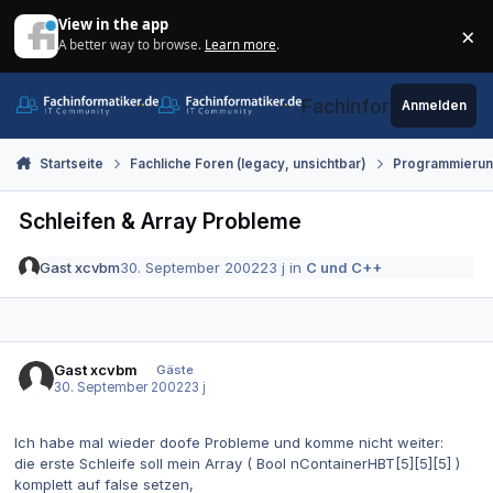
Zum Inhalt springen
View in the app
×
A better way to browse.
Learn more
.
Di
Fachinformatiker.de
Anmelden
Startseite
Fachliche Foren (legacy, unsichtbar)
Programmieru
Schleifen & Array Probleme
Gast xcvbm
30. September 2002
23 j
in
C und C++
Gast xcvbm
Gäste
30. September 2002
23 j
Ich habe mal wieder doofe Probleme und komme nicht weiter:
die erste Schleife soll mein Array ( Bool nContainerHBT[5][5][5] )
komplett auf false setzen,