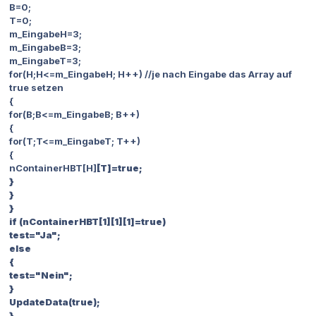
B=0;
T=0;
m_EingabeH=3;
m_EingabeB=3;
m_EingabeT=3;
for(H;H<=m_EingabeH; H++) //je nach Eingabe das Array auf
true setzen
{
for(B;B<=m_EingabeB; B++)
{
for(T;T<=m_EingabeT; T++)
{
nContainerHBT[H]
[T]=true;
}
}
}
if (nContainerHBT[1][1][1]=true)
test="Ja";
else
{
test="Nein";
}
UpdateData(true);
}