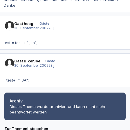
Danke
Gast hoagi
Gäste
30. September 2002
23 j
test = test + " ;Ja";
Gast BikerJoe
Gäste
30. September 2002
23 j
...test+="; JA";
Archiv
Dieses Thema wurde archiviert und kann nicht mehr
beantwortet werden.
Zur Themenliste gehen