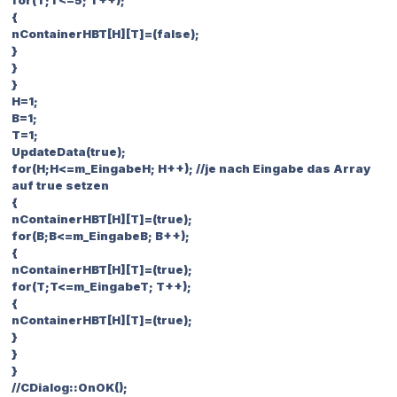
{
nContainerHBT[H]
[T]=(false);
}
}
}
H=1;
B=1;
T=1;
UpdateData(true);
for(H;H<=m_EingabeH; H++); //je nach Eingabe das Array
auf true setzen
{
nContainerHBT[H]
[T]=(true);
for(B;B<=m_EingabeB; B++);
{
nContainerHBT[H]
[T]=(true);
for(T;T<=m_EingabeT; T++);
{
nContainerHBT[H]
[T]=(true);
}
}
}
//CDialog::OnOK();