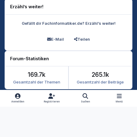
Erzähl’s weiter!
Gefällt dir Fachinformatiker.de? Erzähl’s weiter!
E-Mail
Teilen
Forum-Statistiken
169.7k
265.1k
Gesamtzahl der Themen
Gesamtzahl der Beiträge
Heller Modus
Dunkler Modus
Systemeinstellung
Anmelden
Registrieren
Suchen
Menü
Datenschutz
Kontakt
Cookies
RSS
Fachinformatiker 2026
Powered by
Invision Community