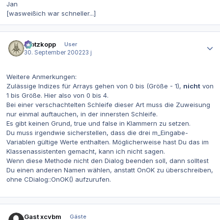
Jan
[wasweißich war schneller...]
Autor-Statistiken
Klotzkopp
User
30. September 2002
23 j
Weitere Anmerkungen:
Zulässige Indizes für Arrays gehen von 0 bis (Größe - 1),
nicht
von
1 bis Größe. Hier also von 0 bis 4.
Bei einer verschachtelten Schleife dieser Art muss die Zuweisung
nur einmal auftauchen, in der innersten Schleife.
Es gibt keinen Grund, true und false in Klammern zu setzen.
Du muss irgendwie sicherstellen, dass die drei m_Eingabe-
Variablen gültige Werte enthalten. Möglicherweise hast Du das im
Klassenassistenten gemacht, kann ich nicht sagen.
Wenn diese Methode
nicht
den Dialog beenden soll, dann solltest
Du einen anderen Namen wählen, anstatt OnOK zu überschreiben,
ohne CDialog::OnOK() aufzurufen.
Gast xcvbm
Gäste