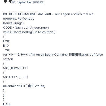
30. September 2002
23 j
ICH BEISS MIR INS KNIE. das läuft - seit Tagen endlich mal ein
ergebnis. *g*Periode
Danke Jungs!
CODE - Nach den Änderungen:
void CContainerDlg::OnTestbutton()
{
H=0;
B=0;
T=0;
for(H;H<=5; H++) //Im Array Bool nContainer[5][5][5] alles auf false
setzen
{
for(B;B<=5; B++)
{
for(T;T<=5; T++)
{
nContainerHBT[H]
[T]=false;
}
}
}
H=0;