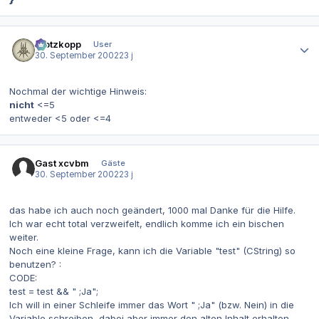
Autor-Statistiken
Klotzkopp
User
30. September 2002
23 j
Nochmal der wichtige Hinweis:
nicht
<=5
entweder <5 oder <=4
Gast xcvbm
Gäste
30. September 2002
23 j
das habe ich auch noch geändert, 1000 mal Danke für die Hilfe.
Ich war echt total verzweifelt, endlich komme ich ein bischen
weiter.
Noch eine kleine Frage, kann ich die Variable "test" (CString) so
benutzen? :
CODE:
test = test && " ;Ja";
Ich will in einer Schleife immer das Wort " ;Ja" (bzw. Nein) in die
Variable schreiben, dabei aber immer den alten Inhalt erhalten.