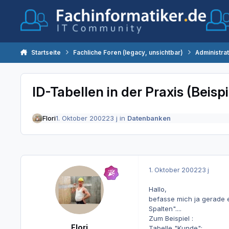
Zum Inhalt springen
Startseite
Fachliche Foren (legacy, unsichtbar)
Administra
ID-Tabellen in der Praxis (Beispi
Flori
1. Oktober 2002
23 j
in
Datenbanken
1. Oktober 2002
23 j
Hallo,
befasse mich ja gerade e
Spalten"....
Zum Beispiel :
Flori
Tabelle "Kunde":