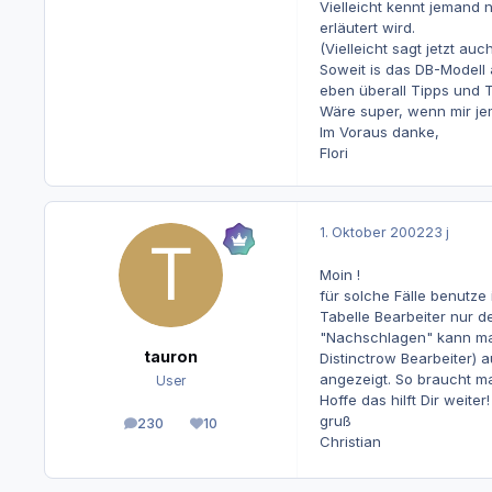
Vielleicht kennt jemand 
erläutert wird.
(Vielleicht sagt jetzt au
Soweit is das DB-Modell
eben überall Tipps und T
Wäre super, wenn mir jema
Im Voraus danke,
Flori
1. Oktober 2002
23 j
Moin !
für solche Fälle benutze
Tabelle Bearbeiter nur de
"Nachschlagen" kann man 
tauron
Distinctrow Bearbeiter) 
angezeigt. So braucht ma
User
Hoffe das hilft Dir weiter!
gruß
230
10
Beiträge
Reputation
Christian