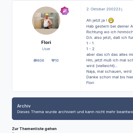
2. Oktober 2002
23 j
Ah jetzt ja !
Hab gestern bei deiner A
Richtung wo ich hinmöch
D.h. also jetzt, daß ich 
Flori
1 - 1
1 - 2
User
aber das ich das alles m
Hm, jetzt muß ich mal s
606
10
Beiträge
Reputation
wird (vielleicht)...
Naja, mal schauen, wird si
Danke schon mal bis hier 
Flori
Archiv
Dieses Thema wurde archiviert und kann nicht mehr beantwo
Zur Themenliste gehen