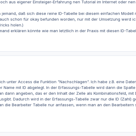
noch aus eigener Einsteiger-Erfahrung nen Tutorial im Internet oder n
ch jemand, daß sich diese reine ID-Tabelle bei diesem einfachen Modell 
 auch schon für okay befunden worden, nur mit der Umsetzung werd ic
ricks holen.)
nd erklären könnte wie man letztlich in der Praxis mit diesen ID-Tabell
 ich unter Access die Funktion "Nachschlagen". Ich habe z.B. eine Daten
r Name mit ID abgelegt. In der Erfassungs-Tabelle wird dann die Spalte 
dann angeben, das er den Inhalt der Zelle als Kombinationsfeld, mit D
ausgibt. Dadurch wird in der Erfassungs-Tabelle zwar nur die ID (Zahl)
n die Bearbeiter Tabelle nur anfassen, wenn man an den Bearbeitern s