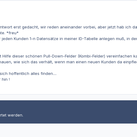
ntwort erst gedacht, wir reden aneinander vorbei, aber jetzt hab ich 
te. *freu*
für jeden Kunden 1-n Datensätze in meiner ID-Tabelle anlegen muß, in der
it Hilfe dieser schönen Pull-Down-Felder (Kombi-Felder) vereinfachen k
chauen, wie sich das verhält, wenn man einen neuen Kunden da einpfl
ch hoffentlich alles finden....
hin !
rtet werden.