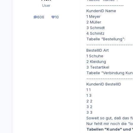
---------------------
User
KundenID Name
1 Meyer
606
10
Beiträge
Reputation
2 Müller
3 Schmidt
4 Schmitz
Tabelle "Bestellung":
--------------------------
BestellID Art
1 Schuhe
2 Kleidung
3 Testartikel
Tabelle "Verbindung Kun
--------------------------
KundenID BestellID
1 1
1 3
2 2
3 2
3 3
Soweit so gut, daß das f
Nur fehlt mir noch die "
Tabellen "Kunde" und "