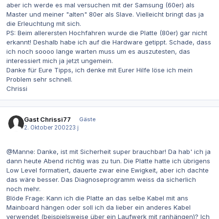
aber ich werde es mal versuchen mit der Samsung (60er) als
Master und meiner "alten" 80er als Slave. Vielleicht bringt das ja
die Erleuchtung mit sich.
PS: Beim allerersten Hochfahren wurde die Platte (80er) gar nicht
erkannt! Deshalb habe ich auf die Hardware getippt. Schade, dass
ich noch soooo lange warten muss um es auszutesten, das
interessiert mich ja jetzt ungemein.
Danke für Eure Tipps, ich denke mit Eurer Hilfe löse ich mein
Problem sehr schnell.
Chrissi
Gast Chrissi77
Gäste
2. Oktober 2002
23 j
@Manne: Danke, ist mit Sicherheit super brauchbar! Da hab' ich ja
dann heute Abend richtig was zu tun. Die Platte hatte ich übrigens
Low Level formatiert, dauerte zwar eine Ewigkeit, aber ich dachte
das wäre besser. Das Diagnoseprogramm weiss da sicherlich
noch mehr.
Blöde Frage: Kann ich die Platte an das selbe Kabel mit ans
Mainboard hängen oder soll ich da lieber ein anderes Kabel
verwendet (beispielsweise über ein Laufwerk mit ranhängen)? Ich