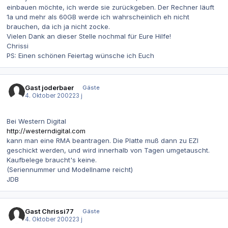
einbauen möchte, ich werde sie zurückgeben. Der Rechner läuft
1a und mehr als 60GB werde ich wahrscheinlich eh nicht
brauchen, da ich ja nicht zocke.
Vielen Dank an dieser Stelle nochmal für Eure Hilfe!
Chrissi
PS: Einen schönen Feiertag wünsche ich Euch
Gast joderbaer
Gäste
4. Oktober 2002
23 j
Bei Western Digital
http://westerndigital.com
kann man eine RMA beantragen. Die Platte muß dann zu EZI
geschickt werden, und wird innerhalb von Tagen umgetauscht.
Kaufbelege braucht's keine.
(Seriennummer und Modellname reicht)
JDB
Gast Chrissi77
Gäste
4. Oktober 2002
23 j