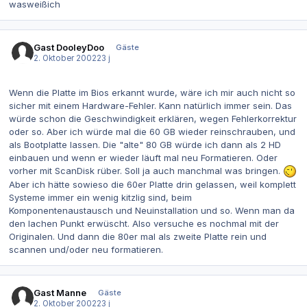
wasweißich
Gast DooleyDoo
Gäste
2. Oktober 2002
23 j
Wenn die Platte im Bios erkannt wurde, wäre ich mir auch nicht so
sicher mit einem Hardware-Fehler. Kann natürlich immer sein. Das
würde schon die Geschwindigkeit erklären, wegen Fehlerkorrektur
oder so. Aber ich würde mal die 60 GB wieder reinschrauben, und
als Bootplatte lassen. Die "alte" 80 GB würde ich dann als 2 HD
einbauen und wenn er wieder läuft mal neu Formatieren. Oder
vorher mit ScanDisk rüber. Soll ja auch manchmal was bringen.
Aber ich hätte sowieso die 60er Platte drin gelassen, weil komplett
Systeme immer ein wenig kitzlig sind, beim
Komponentenaustausch und Neuinstallation und so. Wenn man da
den lachen Punkt erwüscht. Also versuche es nochmal mit der
Originalen. Und dann die 80er mal als zweite Platte rein und
scannen und/oder neu formatieren.
Gast Manne
Gäste
2. Oktober 2002
23 j