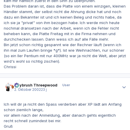
kam mir nämlich zuerst in den Sinn zu überprüfen.
Das Problem daran ist, dass die Platte von einem winzigen, kleinen
Händler stammt, der selbst nicht die Ahnung dicke hat und noch
dazu ein Bekannter ist und ich keinen Beleg und nichts habe, da
ich sie ja "privat" von ihm bezogen habe. Ich werde mich heute
nochmal dransetzen nach der Arbeit, wenn ich die Fehler nicht
beheben kann, die Platte Freitag mit in die Firma nehmen und
durchchecken lassen. Dann weiss ich auf alle Fälle mehr.
Bin jetzt schon richtig gespannt wie der Rechner läuft (wenn ich
ihn mal zum Laufen bringe *g*). Ist wie Weihnachten, nur schöner
(so ein IIer Pentium mit nur 400MHz war ja nicht die Welt, aber jetzt
wird's wohl so richtig zischen).
Chrissi
Autor-Statistiken
Guybrush Threepwood
User
2. Oktober 2002
23 j
Ich will dir ja nicht den Spass verderben aber XP lädt am Anfang
schon ziemlich lange,
vor allem nach der Anmeldung, aber danach gehts eigentlich
recht schnell zumindest bei mir.
Gruß