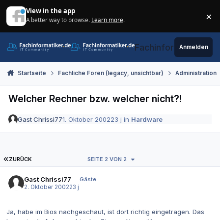
Zum Inhalt springen
View in the app
×
A better way to browse.
Learn more
.
Di
Fachinformatiker.de
Anmelden
Startseite
Fachliche Foren (legacy, unsichtbar)
Administration
Welcher Rechner bzw. welcher nicht?!
Gast Chrissi77
1. Oktober 2002
23 j
in
Hardware
ERSTE SEITE
ZURÜCK
SEITE 2 VON 2
Gast Chrissi77
Gäste
2. Oktober 2002
23 j
Ja, habe im Bios nachgeschaut, ist dort richtig eingetragen. Das