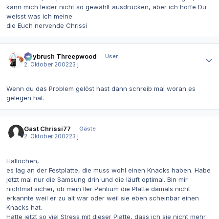
kann mich leider nicht so gewählt ausdrücken, aber ich hoffe Du
weisst was ich meine.
die Euch nervende Chrissi
Autor-Statistiken
Guybrush Threepwood
User
2. Oktober 2002
23 j
Wenn du das Problem gelöst hast dann schreib mal woran es
gelegen hat.
Gast Chrissi77
Gäste
2. Oktober 2002
23 j
Hallöchen,
es lag an der Festplatte, die muss wohl einen Knacks haben. Habe
jetzt mal nur die Samsung drin und die läuft optimal. Bin mir
nichtmal sicher, ob mein IIer Pentium die Platte damals nicht
erkannte weil er zu alt war oder weil sie eben scheinbar einen
Knacks hat.
Hatte jetzt so viel Stress mit dieser Platte, dass ich sie nicht mehr