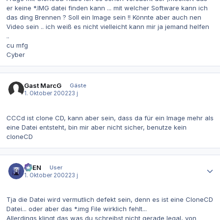
er keine *.IMG datei finden kann ... mit welcher Software kann ich
das ding Brennen ? Soll ein Image sein !! Könnte aber auch nen
Video sein .. ich weiß es nicht vielleicht kann mir ja jemand helfen
..
cu mfg
Cyber
Gast MarcG
Gäste
1. Oktober 2002
23 j
CCCd ist clone CD, kann aber sein, dass da für ein Image mehr als
eine Datei entsteht, bin mir aber nicht sicher, benutze kein
cloneCD
Autor-Statistiken
AVEN
User
1. Oktober 2002
23 j
Tja die Datei wird vermutlich defekt sein, denn es ist eine CloneCD
Datei... oder aber das *.img File wirklich fehlt...
Allerdings klingt das was du schreibst nicht gerade legal, von