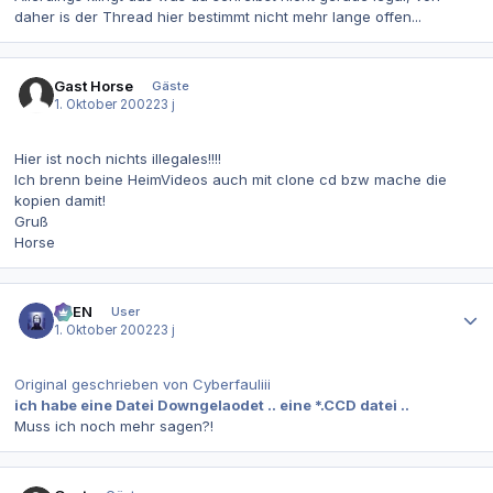
daher is der Thread hier bestimmt nicht mehr lange offen...
Gast Horse
Gäste
1. Oktober 2002
23 j
Hier ist noch nichts illegales!!!!
Ich brenn beine HeimVideos auch mit clone cd bzw mache die
kopien damit!
Gruß
Horse
Autor-Statistiken
AVEN
User
1. Oktober 2002
23 j
Original geschrieben von Cyberfauliii
ich habe eine Datei Downgelaodet .. eine *.CCD datei ..
Muss ich noch mehr sagen?!