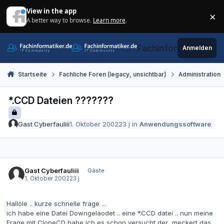
Zum Inhalt springen
View in the app
×
A better way to browse.
Learn more
.
Di
Fachinformatiker.de
Anmelden
Startseite
Fachliche Foren (legacy, unsichtbar)
Administration
*.CCD Dateien ???????
Gast Cyberfauliii
1. Oktober 2002
23 j
in
Anwendungssoftware
Gast Cyberfauliii
Gäste
1. Oktober 2002
23 j
Hallöle .. kurze schnelle frage ...
ich habe eine Datei Downgelaodet .. eine *.CCD datei .. nun meine
Frage mit CloneCD habe ich es schon versucht der ,meckert das