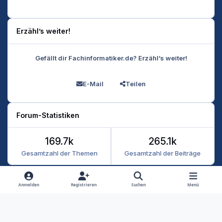
Erzähl’s weiter!
Gefällt dir Fachinformatiker.de? Erzähl’s weiter!
E-Mail
Teilen
Forum-Statistiken
169.7k
265.1k
Gesamtzahl der Themen
Gesamtzahl der Beiträge
Heller Modus
Dunkler Modus
Systemeinstellung
Anmelden
Registrieren
Suchen
Menü
Datenschutz
Kontakt
Cookies
RSS
Fachinformatiker 2026
Powered by
Invision Community