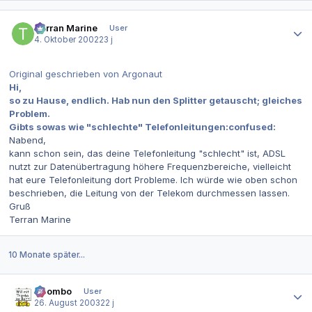
Autor-Statistiken
Terran Marine
User
4. Oktober 2002
23 j
Original geschrieben von Argonaut
Hi,
so zu Hause, endlich. Hab nun den Splitter getauscht; gleiches
Problem.
Gibts sowas wie "schlechte" Telefonleitungen:confused:
Nabend,
kann schon sein, das deine Telefonleitung "schlecht" ist, ADSL
nutzt zur Datenübertragung höhere Frequenzbereiche, vielleicht
hat eure Telefonleitung dort Probleme. Ich würde wie oben schon
beschrieben, die Leitung von der Telekom durchmessen lassen.
Gruß
Terran Marine
10 Monate später...
Autor-Statistiken
Thombo
User
26. August 2003
22 j