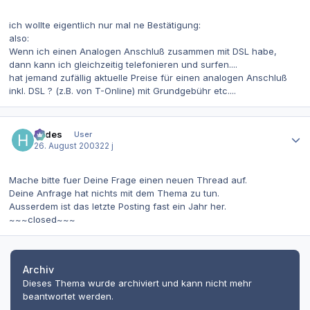
ich wollte eigentlich nur mal ne Bestätigung:
also:
Wenn ich einen Analogen Anschluß zusammen mit DSL habe,
dann kann ich gleichzeitig telefonieren und surfen....
hat jemand zufällig aktuelle Preise für einen analogen Anschluß
inkl. DSL ? (z.B. von T-Online) mit Grundgebühr etc....
Autor-Statistiken
hades
User
26. August 2003
22 j
Mache bitte fuer Deine Frage einen neuen Thread auf.
Deine Anfrage hat nichts mit dem Thema zu tun.
Ausserdem ist das letzte Posting fast ein Jahr her.
~~~closed~~~
Archiv
Dieses Thema wurde archiviert und kann nicht mehr
beantwortet werden.