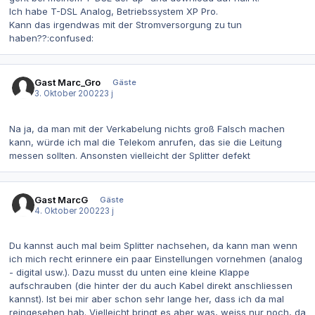
Ich habe T-DSL Analog, Betriebssystem XP Pro.
Kann das irgendwas mit der Stromversorgung zu tun
haben??:confused:
Gast Marc_Gro
Gäste
3. Oktober 2002
23 j
Na ja, da man mit der Verkabelung nichts groß Falsch machen
kann, würde ich mal die Telekom anrufen, das sie die Leitung
messen sollten. Ansonsten vielleicht der Splitter defekt
Gast MarcG
Gäste
4. Oktober 2002
23 j
Du kannst auch mal beim Splitter nachsehen, da kann man wenn
ich mich recht erinnere ein paar Einstellungen vornehmen (analog
- digital usw.). Dazu musst du unten eine kleine Klappe
aufschrauben (die hinter der du auch Kabel direkt anschliessen
kannst). Ist bei mir aber schon sehr lange her, dass ich da mal
reingesehen hab. Vielleicht bringt es aber was, weiss nur noch, da