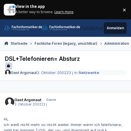
Zum Inhalt springen
View in the app
×
A better way to browse.
Learn more
.
Di
Fachinformatiker.de
Anmelden
Startseite
Fachliche Foren (legacy, unsichtbar)
Administration
DSL+Telefonieren= Absturz
Gast Argonaut
3. Oktober 2002
23 j
in
Netzwerke
Gast Argonaut
Gäste
3. Oktober 2002
23 j
Hi,
ich weiß nicht mehr so recht weiter. Immer wenn ich telefoniere,
geht bei meinem T-DSL der up- und download auf null k.