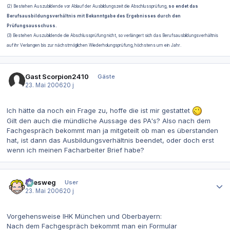
(2) Bestehen Auszubildende vor Ablauf der Ausbildungszeit die Abschlussprüfung,
so endet das
Berufsausbildungsverhältnis mit Bekanntgabe des Ergebnisses durch den
Prüfungsausschuss.
(3) Bestehen Auszubildende die Abschlussprüfung nicht, so verlängert sich das Berufsausbildungsverhältnis
auf ihr Verlangen bis zur nächstmöglichen Wiederholungsprüfung, höchstens um ein Jahr.
Gast Scorpion2410
Gäste
23. Mai 2006
20 j
Ich hätte da noch ein Frage zu, hoffe die ist mir gestattet
Gilt den auch die mündliche Aussage des PA's? Also nach dem
Fachgespräch bekommt man ja mitgeteilt ob man es überstanden
hat, ist dann das Ausbildungsverhältnis beendet, oder doch erst
wenn ich meinen Facharbeiter Brief habe?
Autor-Statistiken
allesweg
User
23. Mai 2006
20 j
Vorgehensweise IHK München und Oberbayern:
Nach dem Fachgespräch bekommt man ein Formular