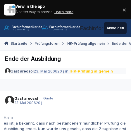
Zum Inhalt springen
View in the app
×
A better way to browse.
Learn more
.
Di
Fachinformatiker.de
Anmelden
Startseite
Prüfungsforen
IHK-Prüfung allgemein
Ende der A
Ende der Ausbildung
Gast areosol
23. Mai 2006
20 j
in
IHK-Prüfung allgemein
Gast areosol
Gäste
23. Mai 2006
20 j
Hallo
es ist ja bekannt, dass nach bestandenerr mündlicher Prüfung die
Ausbildung endet. Nun wurde uns gesaht, dass die Zeugnisse erst