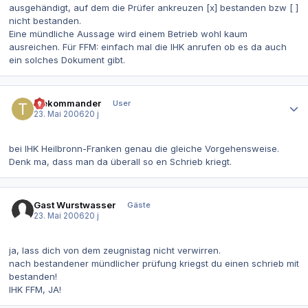
ausgehändigt, auf dem die Prüfer ankreuzen [x] bestanden bzw [ ]
nicht bestanden.
Eine mündliche Aussage wird einem Betrieb wohl kaum
ausreichen. Für FFM: einfach mal die IHK anrufen ob es da auch
ein solches Dokument gibt.
Autor-Statistiken
thekommander
User
23. Mai 2006
20 j
bei IHK Heilbronn-Franken genau die gleiche Vorgehensweise.
Denk ma, dass man da überall so en Schrieb kriegt.
Gast Wurstwasser
Gäste
23. Mai 2006
20 j
ja, lass dich von dem zeugnistag nicht verwirren.
nach bestandener mündlicher prüfung kriegst du einen schrieb mit
bestanden!
IHK FFM, JA!