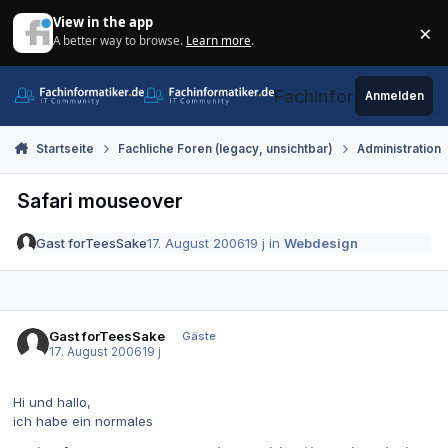
Zum Inhalt springen
View in the app
×
A better way to browse.
Learn more
.
Di
Fachinformatiker.de
Anmelden
Startseite
Fachliche Foren (legacy, unsichtbar)
Administration
Safari mouseover
Gast forTeesSake
17. August 2006
19 j
in
Webdesign
Gast forTeesSake
Gäste
17. August 2006
19 j
Hi und hallo,
ich habe ein normales