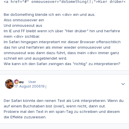
<a href="#" onmouseover="doSomething();">Hier drüber</
Bei doSomething blende ich ein <div> ein und aus.
Also onmouseover ein
Und onmouseout aus
Im IE und FF bleibt wenn ich über "Hier drüber" hin und herfahre
mein <div> sichtbar.
Im Safari hingegen interpretiert mir dieser Browser offensichtlich
das hin und herfahren als immer wieder onmouseover und
onmouseout was dann dazu führt, dass mein <div> immer ganz
schnell ein und ausgeblendet wird.
Wie kann ich den Safari zwingen das "richtig" zu interpretieren?
Autor-Statistiken
etreu
User
17. August 2006
19 j
Der Safari könnte den reinen Text als Link interpretieren. Wenn du
auf einem Buchstaben bist (over), wenn nicht, dann out.
Probiere mal den Text in ein span-Tag zu schreiben und diesem
die Effekte zuzuweisen.