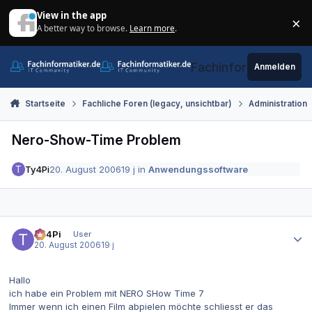
Zum Inhalt springen
View in the app
×
A better way to browse.
Learn more
.
Di
Fachinformatiker.de
Anmelden
Startseite
Fachliche Foren (legacy, unsichtbar)
Administration
Nero-Show-Time Problem
Ty4Pi
20. August 2006
19 j
in
Anwendungssoftware
Autor-Statistiken
Ty4Pi
User
20. August 2006
19 j
Hallo
ich habe ein Problem mit NERO SHow Time 7
Immer wenn ich einen Film abpielen möchte schliesst er das