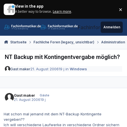
Zum Inhalt springen
View in the app
×
A better way to browse.
Learn more
.
Di
Fachinformatiker.de
Anmelden
Startseite
Fachliche Foren (legacy, unsichtbar)
Administration
NT Backup mit Kontingentvergabe möglich?
Gast maker
21. August 2006
19 j
in
Windows
Gast maker
Gäste
21. August 2006
19 j
Hat schon mal jemand mit dem NT-Backup Kontingente
vergeben??
Ich will verschiedene Laufwerke in verschiedene Ordner sichern