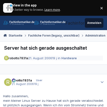
Zum Inhalt springen
View in the app
×
A better way to browse.
Learn more
.
Di
Fachinformatiker.de
Anmelden
Startseite
Fachliche Foren (legacy, unsichtbar)
Administration
Server hat sich gerade ausgeschaltet
robotto7831a
21. August 2006
19 j
in
Hardware
Autor-Statistiken
robotto7831a
User
21. August 2006
19 j
Hallo zusammen,
mein kleiner Linux Server zu Hause hat sich gerade verabschiedet.
Ist plötzlich ausgegangen. Wenn ich ihn vom Stromnetz trenne und