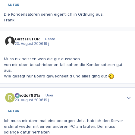
AUTOR
Die Kondensatoren sehen eigentlich in Ordnung aus.
Frank
Gast FIKTOR
Gäste
23. August 2006
19 j
Muss nix heissen wen die gut aussehen.
von mir oben beschriebenen fall sahen die Kondensatoren gut
aus.
Wie gesagt nur Board gewechselt d und alles ging gut
Autor-Statistiken
robotto7831a
User
23. August 2006
19 j
AUTOR
Ich muss mir dann mal eins besorgen. Jetzt hab ich den Server
erstmal wieder mit einem anderen PC am laufen. Der muss
solange dafür herhalten.