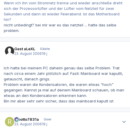
Wenn ich ihn vom Stromnetz trenne und wieder anschließe dreht
sich der Prozessorlüfter und der Lüfter vom Netzteil für zwei
Sekunden und dann ist wieder Feierabend. Ist das Motherboard
hin?
nicht unbedingt? bei mir war es das netzteil ... hatte das selbe
problem.
Gast aLeXL
Gäste
23. August 2006
19 j
Ich hatte bei meinem PC daheim genau das selbe Problem. Trat
nach circa einem Jahr plötzlich auf. Fazit: Mainboard war kaputtt,
getauscht, danach gings.
Problem waren die Kondensatoren, die waren etwas "hoch"
gegangen. Kannst ja mal auf deinem Mainboard schauen, ob man
etwas an den Kondensatoren erkennen kann.
Bin mir aber sehr sehr sicher, dass das mainboard kaputt ist
Autor-Statistiken
robotto7831a
User
23. August 2006
19 j