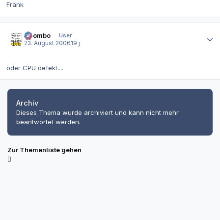
Frank
Autor-Statistiken
Thombo
User
23. August 2006
19 j
oder CPU defekt....
Archiv
Dieses Thema wurde archiviert und kann nicht mehr
beantwortet werden.
Zur Themenliste gehen