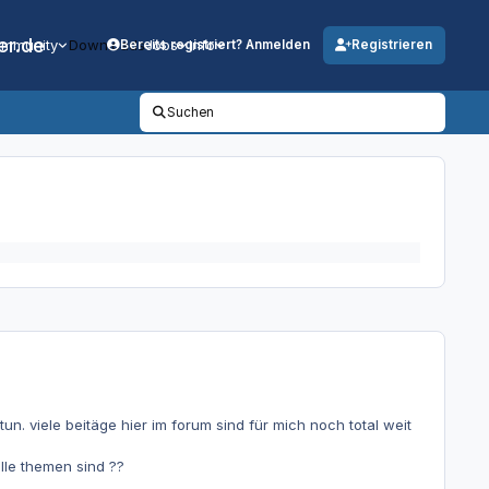
er.de
mmunity
Downloads
Jobs
Info
Bereits registriert? Anmelden
Registrieren
Suchen
un. viele beitäge hier im forum sind für mich noch total weit
le themen sind ??