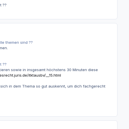
t ??
le themen sind ??
emen.
t ??
entieren sowie in insgesamt höchstens 30 Minuten diese
esrecht.juris.de/itktausbv/__15.html
sich in dem Thema so gut auskennt, um dich fachgerecht