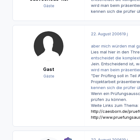
wird man beim präsentiere
Gäste
kennen sich die prüfer ü
22. August 2006
19 j
aber mich würden mal ga
Lies mal hier in den Thr
entscheidet die komplexi
Jein. Entscheidend ist, 
Gast
wird man beim präsentiere
"Der Prüfling soll in Te
Gäste
Projektarbeit präsentie
kennen sich die prüfer ü
Wenn ein Prüfungsaussch
prüfen zu können.
Weite Links zum Thema:
http://caesborn.de/prue
http://www.pruefungsau
22. August 2006
19 j