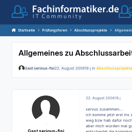
Zum Inhalt springen
Startseite
Prüfungsforen
Abschlussprojekte
Allgemein
Allgemeines zu Abschlussarbei
Gast serious-fisi
22. August 2006
19 j
in
Abschlussprojekt
22. August 2006
19 j
servus zusammen....
ich komme jetzt erst ins 
weg bzw hab dafür noch 
aber mich würden mal ga
Gast serious-fisi
entscheidet die komplexi