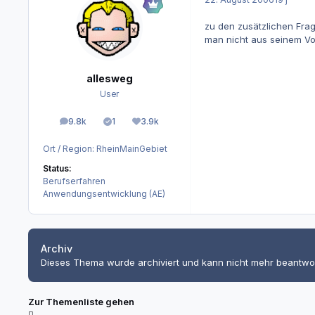
zu den zusätzlichen Frag
man nicht aus seinem Vo
allesweg
User
9.8k
1
3.9k
Beiträge
Lösungen
Reputation
Ort / Region:
RheinMainGebiet
Status:
Berufserfahren
Anwendungsentwicklung (AE)
Archiv
Dieses Thema wurde archiviert und kann nicht mehr beantwo
Zur Themenliste gehen