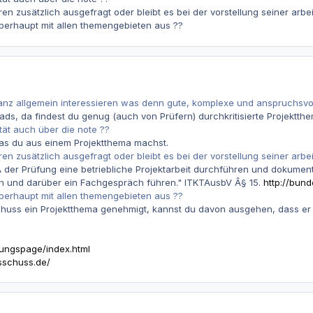
n zusätzlich ausgefragt oder bleibt es bei der vorstellung seiner arbei
berhaupt mit allen themengebieten aus ??
nz allgemein interessieren was denn gute, komplexe und anspruchsvol
eads, da findest du genug (auch von Prüfern) durchkritisierte Projektth
tät auch über die note ??
was du aus einem Projektthema machst.
n zusätzlich ausgefragt oder bleibt es bei der vorstellung seiner arbei
il A der Prüfung eine betriebliche Projektarbeit durchführen und dokum
ren und darüber ein Fachgespräch führen." ITKTAusbV Â§ 15.
http://bund
berhaupt mit allen themengebieten aus ??
uss ein Projektthema genehmigt, kannst du davon ausgehen, dass er 
fungspage/index.html
sschuss.de/