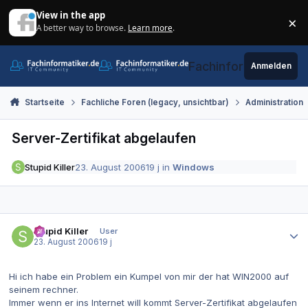
Zum Inhalt springen
View in the app
×
A better way to browse.
Learn more
.
Di
Fachinformatiker.de
Anmelden
Startseite
Fachliche Foren (legacy, unsichtbar)
Administration
Server-Zertifikat abgelaufen
Stupid Killer
23. August 2006
19 j
in
Windows
Autor-Statistiken
Stupid Killer
User
23. August 2006
19 j
Hi ich habe ein Problem ein Kumpel von mir der hat WIN2000 auf
seinem rechner.
Immer wenn er ins Internet will kommt Server-Zertifikat abgelaufen