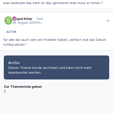
was bedeutet das kann er das ignorieren was muss er tuhen ?
Autor-Statistiken
Stupid Killer
User
28. August 2006
19 j
AUTOR
für alle die auch sein ein Problem haben, einfach mal das Datum
richtig setzen !
Archiv
Dieses Thema wurde archiviert und kann nicht mehr
beantwortet werden.
Zur Themenliste gehen