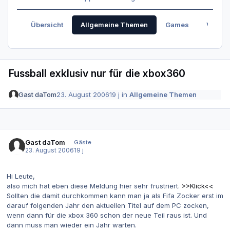
Übersicht
Allgemeine Themen
Games
Verabr
Fussball exklusiv nur für die xbox360
Gast daTom
23. August 2006
19 j
in
Allgemeine Themen
Gast daTom
Gäste
23. August 2006
19 j
Hi Leute,
also mich hat eben diese Meldung hier sehr frustriert.
>>Klick<<
Sollten die damit durchkommen kann man ja als Fifa Zocker erst im
darauf folgenden Jahr den aktuellen Titel auf dem PC zocken,
wenn dann für die xbox 360 schon der neue Teil raus ist. Und
dann muss man wieder ein Jahr warten.