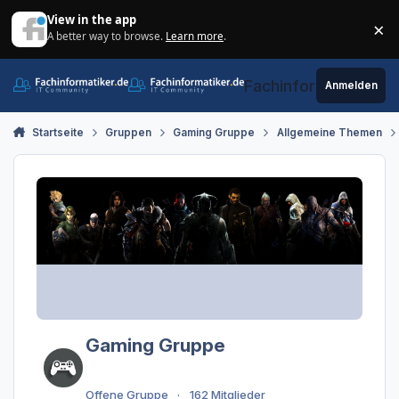
Zum Inhalt springen
View in the app
×
A better way to browse.
Learn more
.
Di
Fachinformatiker.de
Anmelden
Startseite
Gruppen
Gaming Gruppe
Allgemeine Themen
Gaming Gruppe
Offene Gruppe
162 Mitglieder