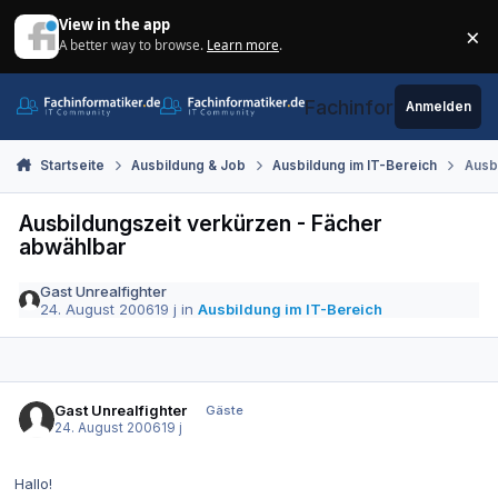
Zum Inhalt springen
View in the app
×
A better way to browse.
Learn more
.
Di
Fachinformatiker.de
Anmelden
Startseite
Ausbildung & Job
Ausbildung im IT-Bereich
Ausb
Ausbildungszeit verkürzen - Fächer
abwählbar
Gast Unrealfighter
24. August 2006
19 j
in
Ausbildung im IT-Bereich
Gast Unrealfighter
Gäste
24. August 2006
19 j
Hallo!