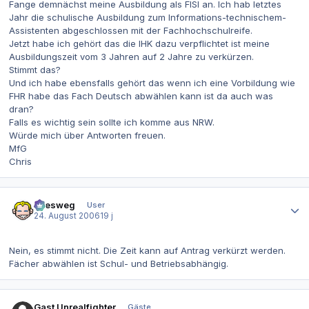
Fange demnächst meine Ausbildung als FISI an. Ich hab letztes
Jahr die schulische Ausbildung zum Informations-technischem-
Assistenten abgeschlossen mit der Fachhochschulreife.
Jetzt habe ich gehört das die IHK dazu verpflichtet ist meine
Ausbildungszeit vom 3 Jahren auf 2 Jahre zu verkürzen.
Stimmt das?
Und ich habe ebensfalls gehört das wenn ich eine Vorbildung wie
FHR habe das Fach Deutsch abwählen kann ist da auch was
dran?
Falls es wichtig sein sollte ich komme aus NRW.
Würde mich über Antworten freuen.
MfG
Chris
Autor-Statistiken
allesweg
User
24. August 2006
19 j
Nein, es stimmt nicht. Die Zeit kann auf Antrag verkürzt werden.
Fächer abwählen ist Schul- und Betriebsabhängig.
Gast Unrealfighter
Gäste