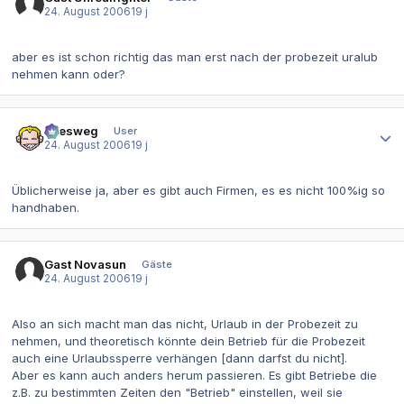
24. August 2006
19 j
aber es ist schon richtig das man erst nach der probezeit uralub
nehmen kann oder?
Autor-Statistiken
allesweg
User
24. August 2006
19 j
Üblicherweise ja, aber es gibt auch Firmen, es es nicht 100%ig so
handhaben.
Gast Novasun
Gäste
24. August 2006
19 j
Also an sich macht man das nicht, Urlaub in der Probezeit zu
nehmen, und theoretisch könnte dein Betrieb für die Probezeit
auch eine Urlaubssperre verhängen [dann darfst du nicht].
Aber es kann auch anders herum passieren. Es gibt Betriebe die
z.B. zu bestimmten Zeiten den "Betrieb" einstellen, weil sie