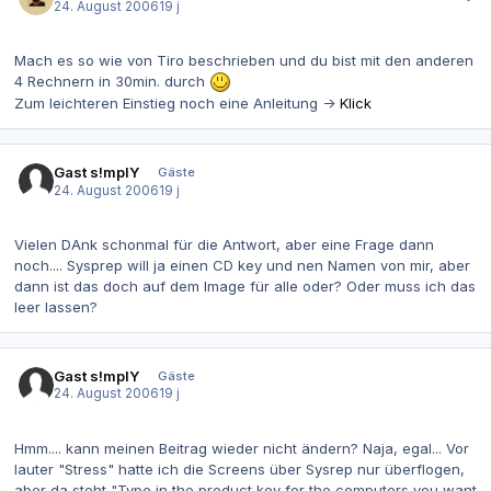
24. August 2006
19 j
Mach es so wie von Tiro beschrieben und du bist mit den anderen
4 Rechnern in 30min. durch
Zum leichteren Einstieg noch eine Anleitung ->
Klick
Gast s!mplY
Gäste
24. August 2006
19 j
Vielen DAnk schonmal für die Antwort, aber eine Frage dann
noch.... Sysprep will ja einen CD key und nen Namen von mir, aber
dann ist das doch auf dem Image für alle oder? Oder muss ich das
leer lassen?
Gast s!mplY
Gäste
24. August 2006
19 j
Hmm.... kann meinen Beitrag wieder nicht ändern? Naja, egal... Vor
lauter "Stress" hatte ich die Screens über Sysrep nur überflogen,
aber da steht "Type in the product key for the computers you want