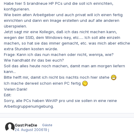
Habe hier 5 brandneue HP PCs und die soll ich einrichten,
konfigurieren.
Wie beim alten Arbeitgeber und auch privat will ich einen fertig
einrichten und dann ein Image erstellen und auf alle anderen
überspielen.
Jetzt sagt mir eine Kollegin, daß ich das nicht machen kann,
wegen der SSID, dem Windows-key, etc..... Ich soll alle einzeln
machen, so hat sie das immer gemacht, etc. was mich aber etliche
extra Stunden kosten würde.
Frage: Kann ich das nun machen oder nicht, wennja, wie?
Wie handhabt ihr das bei euch?
Soll das alles heute noch machen, damit man am morgen liefern
kann...
Bitte helft mir, damit ich nicht bis nachts noch hier stehe
Ich mache derweil schon einen PC fertig
Vielen Dank!
Edit:
Sorry, alle PCs haben WinXP pro und sie sollen in eine reine
Arbeitsgruppenumgebung.
Gast PieDie
Gäste
24. August 2006
19 j