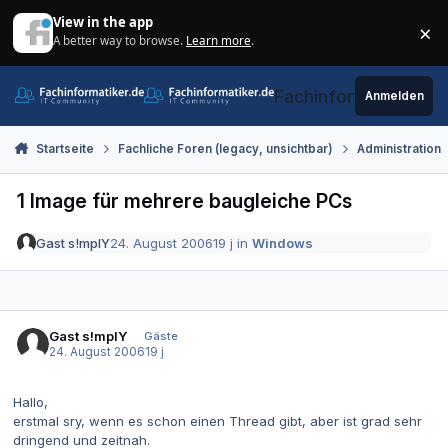
Zum Inhalt springen
View in the app
×
A better way to browse.
Learn more
.
Di
Fachinformatiker.de
Anmelden
Startseite
Fachliche Foren (legacy, unsichtbar)
Administration
1 Image für mehrere baugleiche PCs
Gast s!mplY
24. August 2006
19 j
in
Windows
Gast s!mplY
Gäste
24. August 2006
19 j
Hallo,
erstmal sry, wenn es schon einen Thread gibt, aber ist grad sehr
dringend und zeitnah.