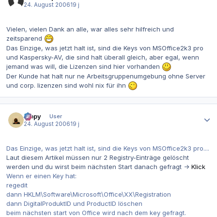
24. August 2006
19 j
Vielen, vielen Dank an alle, war alles sehr hilfreich und
zeitsparend
Das Einzige, was jetzt halt ist, sind die Keys von MSOffice2k3 pro
und Kaspersky-AV, die sind halt überall gleich, aber egal, wenn
jemand was will, die Lizenzen sind hier vorhanden
Der Kunde hat halt nur ne Arbeitsgruppenumgebung ohne Server
und corp. lizenzen sind wohl nix für ihn
Autor-Statistiken
toppy
User
24. August 2006
19 j
Das Einzige, was jetzt halt ist, sind die Keys von MSOffice2k3 pro....
Laut diesem Artikel müssen nur 2 Registry-Einträge gelöscht
werden und du wirst beim nächsten Start danach gefragt ->
Klick
Wenn er einen Key hat:
regedit
dann HKLM\Software\Microsoft\Office\XX\Registration
dann DigitalProduktID und ProductID löschen
beim nächsten start von Office wird nach dem key gefragt.