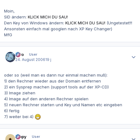
Moin,
SID ändern:
KLICK MICH DU SAU!
Den Key von Windows ändern:
KLICK MICH DU SAU!
(Ungetestet!!!
Ansonsten einfach mal googlen nach XP Key Changer)
MfG
Autor-Statistiken
Tiro
User
24. August 2006
19 j
oder so (weil man es dann nur einmal machen muß):
1) den Rechner wieder aus der Domain entfernen
2) ein Sysprep machen (support tools auf der XP-CD)
3) Image ziehen
4) Image auf den anderen Rechner spielen
5) neuen Rechner starten und Key und Namen etc eingeben
6) fertig
7) weiter bei 4)
Autor-Statistiken
toppy
User