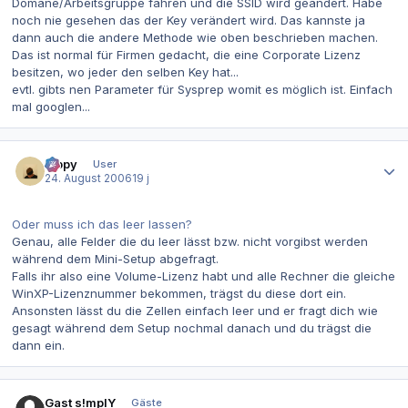
Domäne/Arbeitsgruppe fahren und die SSID wird geändert. Habe
noch nie gesehen das der Key verändert wird. Das kannste ja
dann auch die andere Methode wie oben beschrieben machen.
Das ist normal für Firmen gedacht, die eine Corporate Lizenz
besitzen, wo jeder den selben Key hat...
evtl. gibts nen Parameter für Sysprep womit es möglich ist. Einfach
mal googlen...
Autor-Statistiken
toppy
User
24. August 2006
19 j
Oder muss ich das leer lassen?
Genau, alle Felder die du leer lässt bzw. nicht vorgibst werden
während dem Mini-Setup abgefragt.
Falls ihr also eine Volume-Lizenz habt und alle Rechner die gleiche
WinXP-Lizenznummer bekommen, trägst du diese dort ein.
Ansonsten lässt du die Zellen einfach leer und er fragt dich wie
gesagt während dem Setup nochmal danach und du trägst die
dann ein.
Gast s!mplY
Gäste