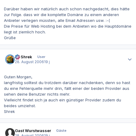
Darüber haben wir natürlich auch schon nachgedacht, dies hätte
zur Folge. dass wir die komplette Domäne zu einem anderen
Anbieter verlegen müssten, alle Email Adressen usw. :-(
Die Preise für Web Hosting bei dem Anbieten wo die Hauptdomäne
liegt ist ziemlich hoch.
Grüße
Autor-Statistiken
IT-Shrek
User
28. August 2006
19 j
Guten Morgen,
langfristig solltest du trotzdem darüber nachdenken, denn so hast
du eine Fehlerquelle mehr drin, fällt einer der beiden Provider aus
sehen deine Benutzer nichts mehr.
Vielleicht findet sich ja auch ein günstiger Provider zudem du
beides umziehst.
Shrek
Gast Wurstwasser
Gäste
28. August 2006
19 j