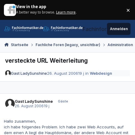
Zum Inhalt springen
View in the app
×
A better way to browse.
Learn more
.
Di
Fachinformatiker.de
Anmelden
Startseite
Fachliche Foren (legacy, unsichtbar)
Administration
versteckte URL Weiterleitung
Gast LadySunshine
26. August 2006
19 j
in
Webdesign
Gast LadySunshine
Gäste
26. August 2006
19 j
Hallo zusammen,
ich habe folgendes Problem. Ich habe zwei Web Accounts, auf
dem einen A liegt die Hauptdomäne, der andere Web Account mit