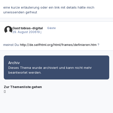
eine kurze erläuterung oder ein link mit details hätte mich
unwissenden gefreut
Gast tobias-digital
Gäste
29. August 2006
19 j
meinst Du
http://de.selfhtml.org/html/frames/definieren.htm
?
Archiv
Dieses Thema wurde archiviert und kann nicht mehr
beantwortet werden.
Zur Themenliste gehen