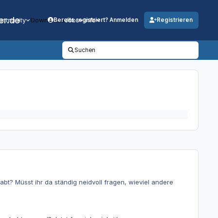
er.de
mmunity
Downloads
Jobs
Info
Bereits registriert? Anmelden
Registrieren
Suchen
bt? Müsst ihr da ständig neidvoll fragen, wieviel andere