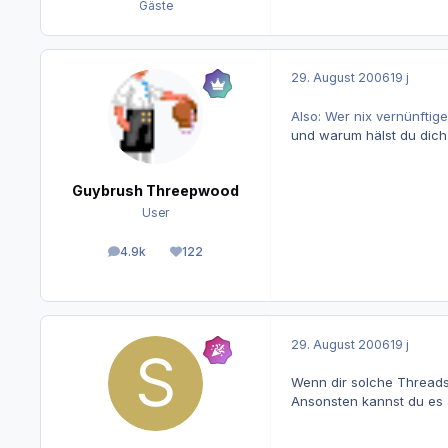
Gäste
29. August 2006
19 j
Also: Wer nix vernünftig
und warum hälst du dich
Guybrush Threepwood
User
4.9k
122
Beiträge
Reputation
29. August 2006
19 j
Wenn dir solche Threads 
Ansonsten kannst du es