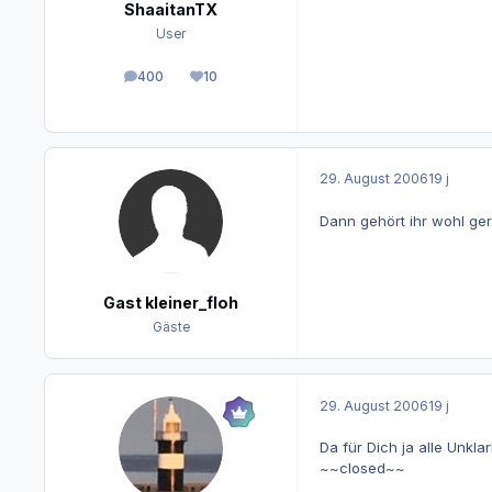
ShaaitanTX
User
400
10
Beiträge
Reputation
29. August 2006
19 j
Dann gehört ihr wohl ger
Gast kleiner_floh
Gäste
29. August 2006
19 j
Da für Dich ja alle Unklar
~~closed~~