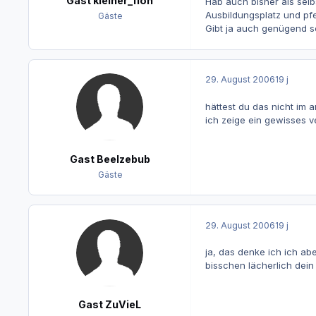
Gast kleiner_floh
Hab auch bisher als selb
Ausbildungsplatz und pfei
Gäste
Gibt ja auch genügend sc
29. August 2006
19 j
hättest du das nicht im 
ich zeige ein gewisses v
Gast Beelzebub
Gäste
29. August 2006
19 j
ja, das denke ich ich ab
bisschen lächerlich dein
Gast ZuVieL