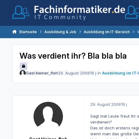
Zum Inhalt springen
Startseite
Ausbildung & Job
Ausbildung im IT-Bereich
Was verdient ihr? Bla bla bla
Gast kleiner_floh
29. August 2006
19 j
in
Ausbildung im IT-
29. August 2006
19 j
Sagt mal Leute freut Ihr
verdienen?
Das ist doch erstens reg
wenn man das große Geld