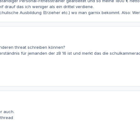
ständiger Personal-Fitnesstrainer gearbeitet und so meine 1800 € netto
f drauf das ich weniger als ein drittel verdiene.
hulische Ausbildung (Erzieher etc.) wo man garnix bekommt. Also: Wer 
anderen threat schreiben können?
erständnis für jemanden der zB 16 ist und merkt das die schulkammera
er auch.
 thread