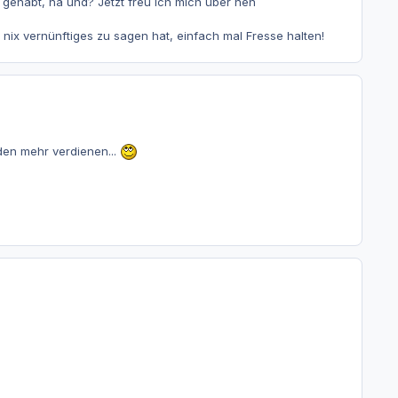
 gehabt, na und? Jetzt freu ich mich über nen
nix vernünftiges zu sagen hat, einfach mal Fresse halten!
den mehr verdienen...