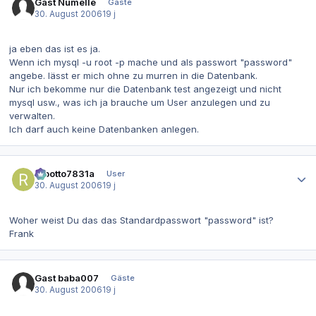
Gast Numelle
Gäste
30. August 2006
19 j
ja eben das ist es ja.
Wenn ich mysql -u root -p mache und als passwort "password"
angebe. lässt er mich ohne zu murren in die Datenbank.
Nur ich bekomme nur die Datenbank test angezeigt und nicht
mysql usw., was ich ja brauche um User anzulegen und zu
verwalten.
Ich darf auch keine Datenbanken anlegen.
Autor-Statistiken
robotto7831a
User
30. August 2006
19 j
Woher weist Du das das Standardpasswort "password" ist?
Frank
Gast baba007
Gäste
30. August 2006
19 j