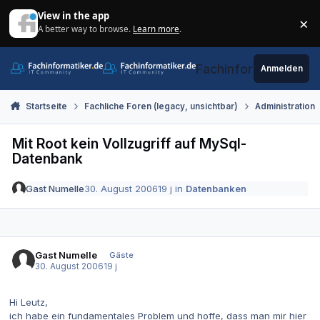
Zum Inhalt springen
View in the app
×
A better way to browse.
Learn more
.
Di
Fachinformatiker.de
Anmelden
Startseite
Fachliche Foren (legacy, unsichtbar)
Administration
Mit Root kein Vollzugriff auf MySql-
Datenbank
Gast Numelle
30. August 2006
19 j
in
Datenbanken
Gast Numelle
Gäste
30. August 2006
19 j
Hi Leutz,
ich habe ein fundamentales Problem und hoffe, dass man mir hier