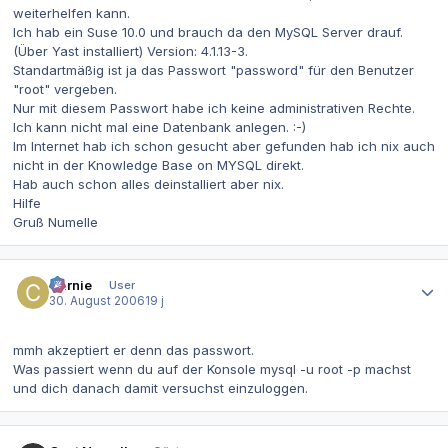
weiterhelfen kann.
Ich hab ein Suse 10.0 und brauch da den MySQL Server drauf.
(Über Yast installiert) Version: 4.1.13-3.
Standartmäßig ist ja das Passwort "password" für den Benutzer
"root" vergeben.
Nur mit diesem Passwort habe ich keine administrativen Rechte.
Ich kann nicht mal eine Datenbank anlegen. :-)
Im Internet hab ich schon gesucht aber gefunden hab ich nix auch
nicht in der Knowledge Base on MYSQL direkt.
Hab auch schon alles deinstalliert aber nix.
Hilfe
Gruß Numelle
Autor-Statistiken
Carnie
User
30. August 2006
19 j
mmh akzeptiert er denn das passwort.
Was passiert wenn du auf der Konsole mysql -u root -p machst
und dich danach damit versuchst einzuloggen.