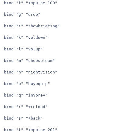
bind "f" "impulse 100"

bind "g" "drop"

bind "i" "showbriefing"

bind "k" "voldown"

bind "l" "volup"

bind "m" "chooseteam"

bind "n" "nightvision"

bind "o" "buyequip"

bind "q" "invprev"

bind "r" "+reload"

bind "s" "+back"

bind "t" "impulse 201"
