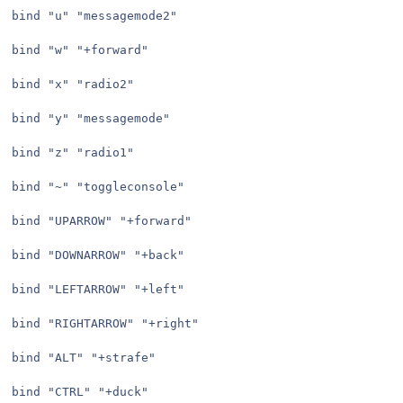
bind "u" "messagemode2"

bind "w" "+forward"

bind "x" "radio2"

bind "y" "messagemode"

bind "z" "radio1"

bind "~" "toggleconsole"

bind "UPARROW" "+forward"

bind "DOWNARROW" "+back"

bind "LEFTARROW" "+left"

bind "RIGHTARROW" "+right"

bind "ALT" "+strafe"

bind "CTRL" "+duck"
