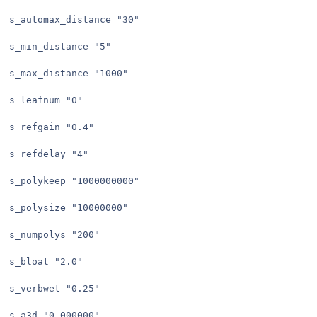
s_automax_distance "30"

s_min_distance "5"

s_max_distance "1000"

s_leafnum "0"

s_refgain "0.4"

s_refdelay "4"

s_polykeep "1000000000"

s_polysize "10000000"

s_numpolys "200"

s_bloat "2.0"

s_verbwet "0.25"

s_a3d "0.000000"
