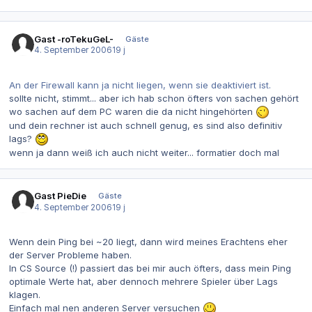
Gast -roTekuGeL-
Gäste
4. September 2006
19 j
An der Firewall kann ja nicht liegen, wenn sie deaktiviert ist.
sollte nicht, stimmt... aber ich hab schon öfters von sachen gehört
wo sachen auf dem PC waren die da nicht hingehörten
und dein rechner ist auch schnell genug, es sind also definitiv
lags?
wenn ja dann weiß ich auch nicht weiter... formatier doch mal
Gast PieDie
Gäste
4. September 2006
19 j
Wenn dein Ping bei ~20 liegt, dann wird meines Erachtens eher
der Server Probleme haben.
In CS Source (!) passiert das bei mir auch öfters, dass mein Ping
optimale Werte hat, aber dennoch mehrere Spieler über Lags
klagen.
Einfach mal nen anderen Server versuchen