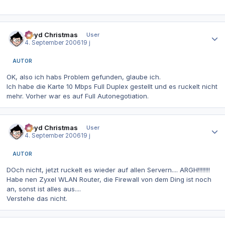
Autor-Statistiken
Lloyd Christmas
User
4. September 2006
19 j
AUTOR
OK, also ich habs Problem gefunden, glaube ich.
Ich habe die Karte 10 Mbps Full Duplex gestellt und es ruckelt nicht
mehr. Vorher war es auf
Full Autonegotiation
.
Autor-Statistiken
Lloyd Christmas
User
4. September 2006
19 j
AUTOR
DOch nicht, jetzt ruckelt es wieder auf allen Servern.... ARGH!!!!!!!!
Habe nen Zyxel WLAN Router, die Firewall von dem Ding ist noch
an, sonst ist alles aus....
Verstehe das nicht.
Autor-Statistiken