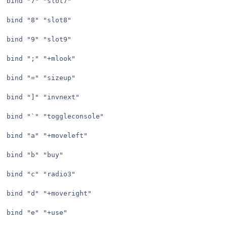
bind "7" "slot7"

bind "8" "slot8"

bind "9" "slot9"

bind ";" "+mlook"

bind "=" "sizeup"

bind "]" "invnext"

bind "`" "toggleconsole"

bind "a" "+moveleft"

bind "b" "buy"

bind "c" "radio3"

bind "d" "+moveright"

bind "e" "+use"
