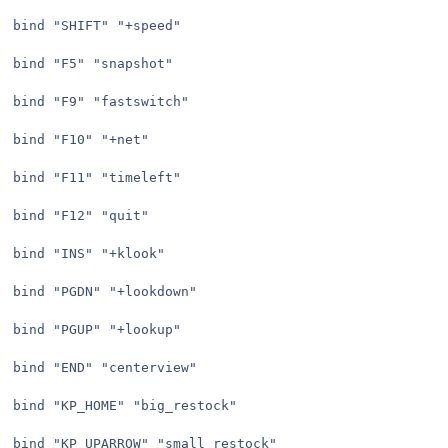
bind "SHIFT" "+speed"

bind "F5" "snapshot"

bind "F9" "fastswitch"

bind "F10" "+net"

bind "F11" "timeleft"

bind "F12" "quit"

bind "INS" "+klook"

bind "PGDN" "+lookdown"

bind "PGUP" "+lookup"

bind "END" "centerview"

bind "KP_HOME" "big_restock"

bind "KP_UPARROW" "small_restock"
