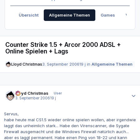
Übersicht
Allgemeine Themen
Games
Verabr
Counter Strike 1.5 + Arcor 2000 ADSL +
Online Spielen + Lags
Lloyd Christmas
3. September 2006
19 j
in
Allgemeine Themen
Autor-Statistiken
Lloyd Christmas
User
3. September 2006
19 j
Servus,
habe heute mal CS1.5 wieder online spielen wollen, aber irgendwie
laggt das unheimlich stark... Habe den Virenscanner, die Sygate
Firewall ausgemacht und die Windows Firewall natürlich auch...
aber es laggt permanent. Habe einen Ping von 18-22 und kann