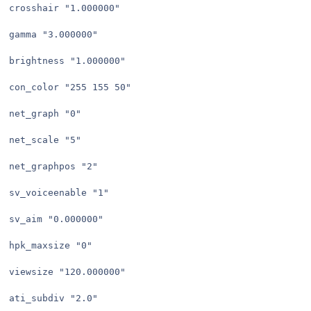
crosshair "1.000000"

gamma "3.000000"

brightness "1.000000"

con_color "255 155 50"

net_graph "0"

net_scale "5"

net_graphpos "2"

sv_voiceenable "1"

sv_aim "0.000000"

hpk_maxsize "0"

viewsize "120.000000"

ati_subdiv "2.0"
