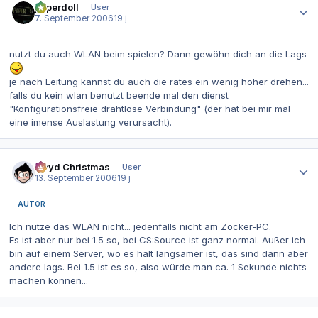
paperdoll
User
7. September 2006
19 j
nutzt du auch WLAN beim spielen? Dann gewöhn dich an die Lags
je nach Leitung kannst du auch die rates ein wenig höher drehen...
falls du kein wlan benutzt beende mal den dienst
"Konfigurationsfreie drahtlose Verbindung" (der hat bei mir mal
eine imense Auslastung verursacht).
Autor-Statistiken
Lloyd Christmas
User
13. September 2006
19 j
AUTOR
Ich nutze das WLAN nicht... jedenfalls nicht am Zocker-PC.
Es ist aber nur bei 1.5 so, bei CS:Source ist ganz normal. Außer ich
bin auf einem Server, wo es halt langsamer ist, das sind dann aber
andere lags. Bei 1.5 ist es so, also würde man ca. 1 Sekunde nichts
machen können...