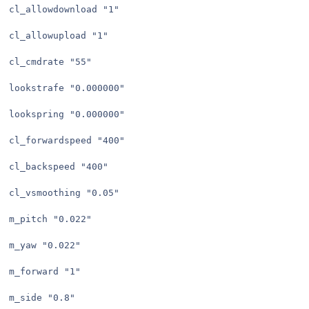
cl_allowdownload "1"

cl_allowupload "1"

cl_cmdrate "55"

lookstrafe "0.000000"

lookspring "0.000000"

cl_forwardspeed "400"

cl_backspeed "400"

cl_vsmoothing "0.05"

m_pitch "0.022"

m_yaw "0.022"

m_forward "1"

m_side "0.8"
