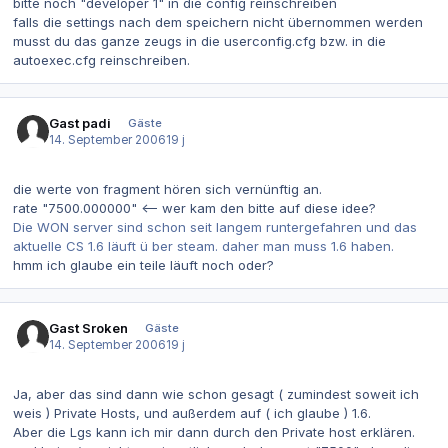
bitte noch "developer 1" in die config reinschreiben
falls die settings nach dem speichern nicht übernommen werden
musst du das ganze zeugs in die userconfig.cfg bzw. in die
autoexec.cfg reinschreiben.
Gast padi
Gäste
14. September 2006
19 j
die werte von fragment hören sich vernünftig an.
rate "7500.000000" <-- wer kam den bitte auf diese idee?
Die WON server sind schon seit langem runtergefahren und das
aktuelle CS 1.6 läuft ü ber steam. daher man muss 1.6 haben.
hmm ich glaube ein teile läuft noch oder?
Gast Sroken
Gäste
14. September 2006
19 j
Ja, aber das sind dann wie schon gesagt ( zumindest soweit ich
weis ) Private Hosts, und außerdem auf ( ich glaube ) 1.6.
Aber die Lgs kann ich mir dann durch den Private host erklären.