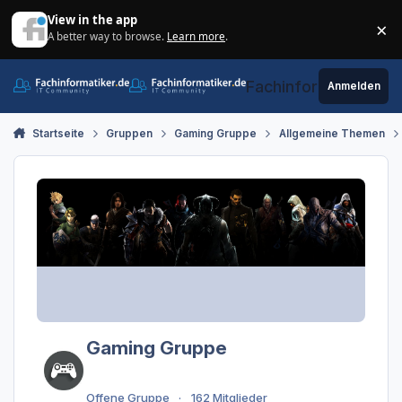
Zum Inhalt springen
View in the app
×
A better way to browse.
Learn more
.
Di
Fachinformatiker.de
Anmelden
Startseite
Gruppen
Gaming Gruppe
Allgemeine Themen
Gaming Gruppe
Offene Gruppe
162 Mitglieder