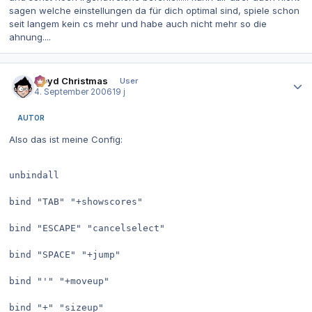
sagen welche einstellungen da für dich optimal sind, spiele schon
seit langem kein cs mehr und habe auch nicht mehr so die
ahnung....
Autor-Statistiken
Lloyd Christmas
User
4. September 2006
19 j
AUTOR
Also das ist meine Config:
unbindall

bind "TAB" "+showscores"

bind "ESCAPE" "cancelselect"

bind "SPACE" "+jump"

bind "'" "+moveup"

bind "+" "sizeup"
