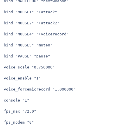
bind "MWHEELUP" "nextweapon"

bind "MOUSE1" "+attack"

bind "MOUSE2" "+attack2"

bind "MOUSE4" "+voicerecord"

bind "MOUSE5" "mute0"

bind "PAUSE" "pause"

voice_scale "0.750000"

voice_enable "1"

voice_forcemicrecord "1.000000"

console "1"

fps_max "72.0"

fps_modem "0"
