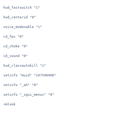
hud_fastswitch "1"

hud_centerid "0"

voice_modenable "1"

cd_fps "0"

cd_choke "0"

cd_sound "0"

hud_classautokill "1"

setinfo "muid" "247596906"

setinfo "_ah" "0"

setinfo "_vgui_menus" "0"

+mlook
