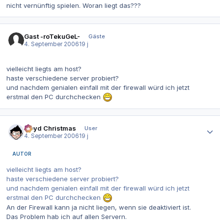
nicht vernünftig spielen. Woran liegt das???
Gast -roTekuGeL-
Gäste
4. September 2006
19 j
vielleicht liegts am host?
haste verschiedene server probiert?
und nachdem genialen einfall mit der firewall würd ich jetzt
erstmal den PC durchchecken
Autor-Statistiken
Lloyd Christmas
User
4. September 2006
19 j
AUTOR
vielleicht liegts am host?
haste verschiedene server probiert?
und nachdem genialen einfall mit der firewall würd ich jetzt
erstmal den PC durchchecken
An der Firewall kann ja nicht liegen, wenn sie deaktiviert ist.
Das Problem hab ich auf allen Servern.