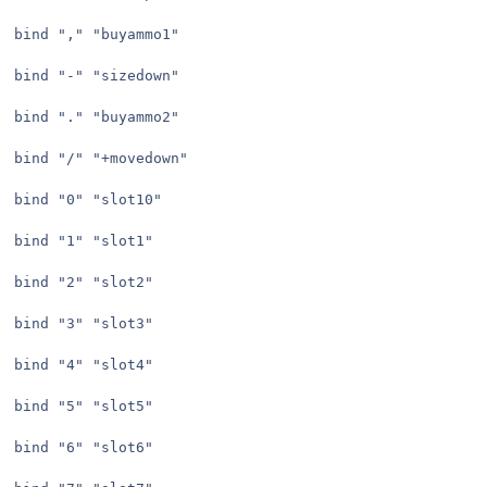
bind "," "buyammo1"

bind "-" "sizedown"

bind "." "buyammo2"

bind "/" "+movedown"

bind "0" "slot10"

bind "1" "slot1"

bind "2" "slot2"

bind "3" "slot3"

bind "4" "slot4"

bind "5" "slot5"

bind "6" "slot6"
