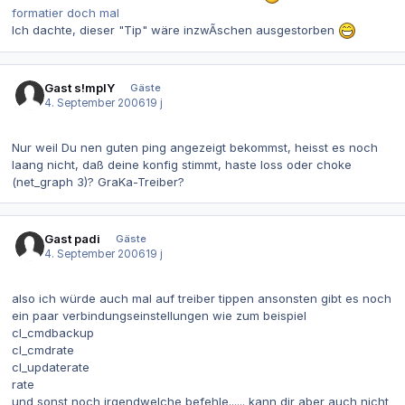
formatier doch mal
Ich dachte, dieser "Tip" wäre inzwÃ­schen ausgestorben
Gast s!mplY
Gäste
4. September 2006
19 j
Nur weil Du nen guten ping angezeigt bekommst, heisst es noch
laang nicht, daß deine konfig stimmt, haste loss oder choke
(net_graph 3)? GraKa-Treiber?
Gast padi
Gäste
4. September 2006
19 j
also ich würde auch mal auf treiber tippen ansonsten gibt es noch
ein paar verbindungseinstellungen wie zum beispiel
cl_cmdbackup
cl_cmdrate
cl_updaterate
rate
und sonst noch irgendwelche befehle...... kann dir aber auch nicht