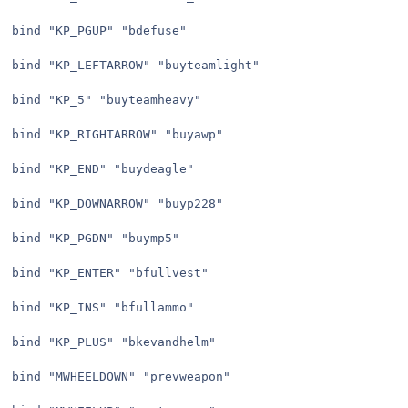
bind "KP_PGUP" "bdefuse"

bind "KP_LEFTARROW" "buyteamlight"

bind "KP_5" "buyteamheavy"

bind "KP_RIGHTARROW" "buyawp"

bind "KP_END" "buydeagle"

bind "KP_DOWNARROW" "buyp228"

bind "KP_PGDN" "buymp5"

bind "KP_ENTER" "bfullvest"

bind "KP_INS" "bfullammo"

bind "KP_PLUS" "bkevandhelm"

bind "MWHEELDOWN" "prevweapon"
