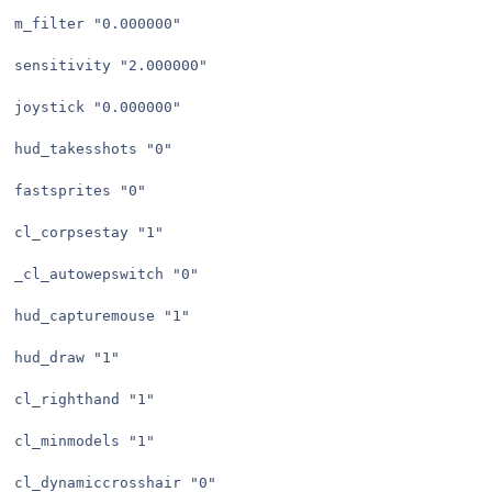
m_filter "0.000000"

sensitivity "2.000000"

joystick "0.000000"

hud_takesshots "0"

fastsprites "0"

cl_corpsestay "1"

_cl_autowepswitch "0"

hud_capturemouse "1"

hud_draw "1"

cl_righthand "1"

cl_minmodels "1"

cl_dynamiccrosshair "0"
