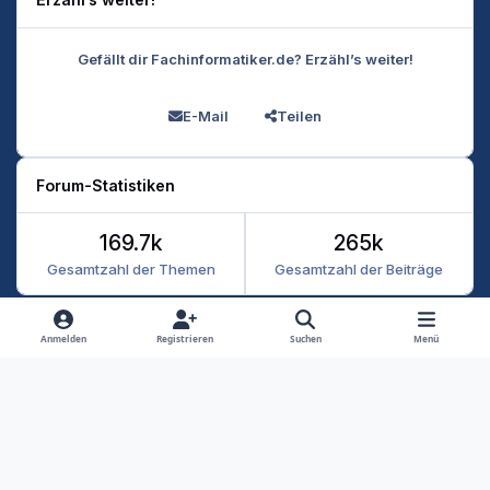
Gefällt dir Fachinformatiker.de? Erzähl’s weiter!
E-Mail
Teilen
Forum-Statistiken
169.7k
265k
Gesamtzahl der Themen
Gesamtzahl der Beiträge
Heller Modus
Dunkler Modus
Systemeinstellung
Anmelden
Registrieren
Suchen
Menü
Datenschutz
Kontakt
Cookies
RSS
Fachinformatiker 2026
Powered by
Invision Community