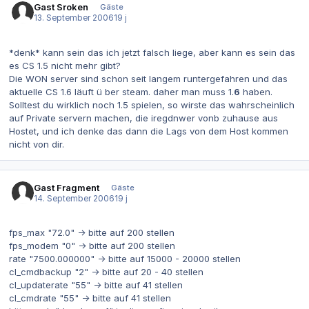
Gast Sroken
Gäste
13. September 2006
19 j
*denk* kann sein das ich jetzt falsch liege, aber kann es sein das
es CS 1.5 nicht mehr gibt?
Die WON server sind schon seit langem runtergefahren und das
aktuelle CS 1.6 läuft ü ber steam. daher man muss 1.
6
haben.
Solltest du wirklich noch 1.5 spielen, so wirste das wahrscheinlich
auf Private servern machen, die iregdnwer vonb zuhause aus
Hostet, und ich denke das dann die Lags von dem Host kommen
nicht von dir.
Gast Fragment
Gäste
14. September 2006
19 j
fps_max "72.0" -> bitte auf 200 stellen
fps_modem "0" -> bitte auf 200 stellen
rate "7500.000000" -> bitte auf 15000 - 20000 stellen
cl_cmdbackup "2" -> bitte auf 20 - 40 stellen
cl_updaterate "55" -> bitte auf 41 stellen
cl_cmdrate "55" -> bitte auf 41 stellen