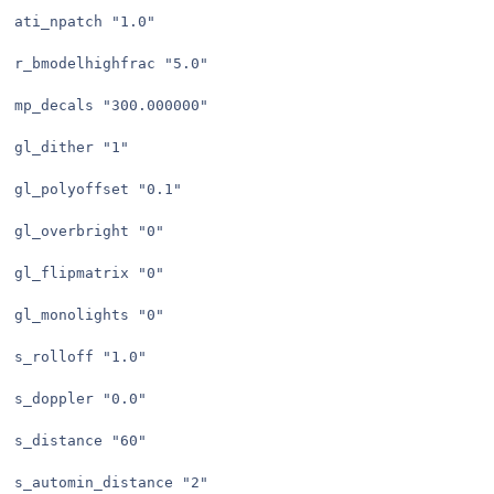
ati_npatch "1.0"

r_bmodelhighfrac "5.0"

mp_decals "300.000000"

gl_dither "1"

gl_polyoffset "0.1"

gl_overbright "0"

gl_flipmatrix "0"

gl_monolights "0"

s_rolloff "1.0"

s_doppler "0.0"

s_distance "60"

s_automin_distance "2"
