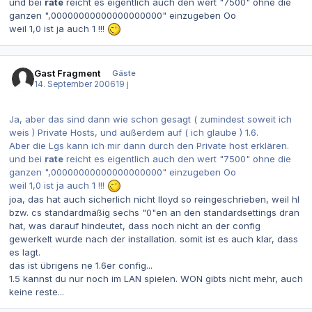
und bei
rate
reicht es eigentlich auch den wert "7500" ohne die
ganzen ",00000000000000000000" einzugeben Oo
weil 1,0 ist ja auch 1 !!!
Gast Fragment
Gäste
14. September 2006
19 j
Ja, aber das sind dann wie schon gesagt ( zumindest soweit ich
weis ) Private Hosts, und außerdem auf ( ich glaube ) 1.6.
Aber die Lgs kann ich mir dann durch den Private host erklären.
und bei
rate
reicht es eigentlich auch den wert "7500" ohne die
ganzen ",00000000000000000000" einzugeben Oo
weil 1,0 ist ja auch 1 !!!
joa, das hat auch sicherlich nicht lloyd so reingeschrieben, weil hl
bzw. cs standardmäßig sechs "0"en an den standardsettings dran
hat, was darauf hindeutet, dass noch nicht an der config
gewerkelt wurde nach der installation. somit ist es auch klar, dass
es lagt.
das ist übrigens ne 1.6er config...
1.5 kannst du nur noch im LAN spielen. WON gibts nicht mehr, auch
keine reste...