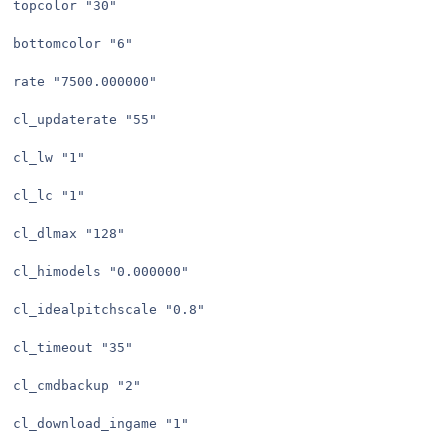
topcolor "30"

bottomcolor "6"

rate "7500.000000"

cl_updaterate "55"

cl_lw "1"

cl_lc "1"

cl_dlmax "128"

cl_himodels "0.000000"

cl_idealpitchscale "0.8"

cl_timeout "35"

cl_cmdbackup "2"

cl_download_ingame "1"
