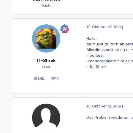
Gäste
12. Oktober 2006
19 j
Hallo,
da musst du dich an ein
Allerdings solltest du d
möchtest.
IT-Shrek
Standardpakete gibt es i
mfg, Shrek
User
1.4k
10
Beiträge
Reputation
12. Oktober 2006
19 j
Das Problem wiederum ist