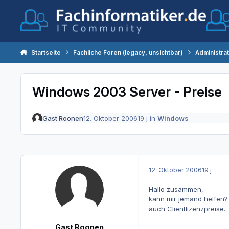
Zum Inhalt springen
Startseite
Fachliche Foren (legacy, unsichtbar)
Administra
Windows 2003 Server - Preise
Gast Roonen
12. Oktober 2006
19 j
in
Windows
12. Oktober 2006
19 j
Hallo zusammen,
kann mir jemand helfen? 
auch Clientlizenzpreise.
Gast Roonen