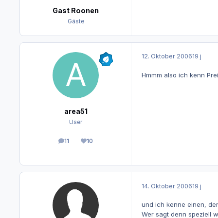
Gast Roonen
Gäste
12. Oktober 2006
19 j
Hmmm also ich kenn Prei
area51
User
11
10
Beiträge
Reputation
14. Oktober 2006
19 j
und ich kenne einen, de
Wer sagt denn speziell w