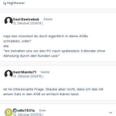
lg Highttower
Gast Beelzebub
Gäste
12. Oktober 2006
19 j
naja das müsstest du doch eigentlich in deine AGBs
schreiben...oder?
ala:
"wir behalten uns vor den PC nach spätestens 3 Monate ohne
Abholung durch den Kunden usw"
Gast Manitu71
Gäste
14. Oktober 2006
19 j
ist ne interessante Frage. Glaube aber nicht, dass ich das mit
einem Satz in den AGB so einfach klären lasst.
Autor-Statistiken
robotto7831a
User
14. Oktober 2006
19 j