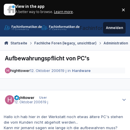
Zum Inhalt springen
View in the app
×
A better way to browse.
Learn more
.
Di
Fachinformatiker.de
Anmelden
Startseite
Fachliche Foren (legacy, unsichtbar)
Administration
Aufbewahrungspflicht von PC's
highttower
12. Oktober 2006
19 j
in
Hardware
Autor-Statistiken
highttower
User
12. Oktober 2006
19 j
Hallo ich hab hier in der Werkstatt noch etwas ältere PC's stehen
die vom Kunden nicht abgeholt werden...
Kann mir jemand sagen wie lange ich die aufbewahren muss?