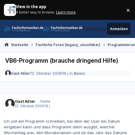
Zum Inhalt springen
View in the app
×
A better way to browse.
Learn more
.
Di
Fachinformatiker.de
Anmelden
Startseite
Fachliche Foren (legacy, unsichtbar)
Programmieru
VB6-Programm (brauche dringend Hilfe)
Gast AEler
12. Oktober 2006
19 j
in
Basic
Gast AEler
Gäste
12. Oktober 2006
19 j
Ich soll ein Programm schreiben, bei dem der User ein Datum
eingeben kann und dass Programm dann ausgibt, welcher
Wochentag war, den Monatsnamen und ob das Jahr des Datums