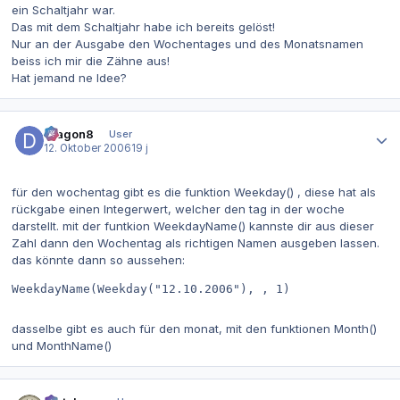
ein Schaltjahr war.
Das mit dem Schaltjahr habe ich bereits gelöst!
Nur an der Ausgabe den Wochentages und des Monatsnamen
beiss ich mir die Zähne aus!
Hat jemand ne Idee?
Autor-Statistiken
Dragon8
User
12. Oktober 2006
19 j
für den wochentag gibt es die funktion Weekday() , diese hat als
rückgabe einen Integerwert, welcher den tag in der woche
darstellt. mit der funtkion WeekdayName() kannste dir aus dieser
Zahl dann den Wochentag als richtigen Namen ausgeben lassen.
das könnte dann so aussehen:
WeekdayName(Weekday("12.10.2006"), , 1)
dasselbe gibt es auch für den monat, mit den funktionen Month()
und MonthName()
Autor-Statistiken