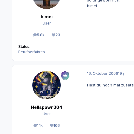
so ungewöhnlich.
bimei
bimei
User
5.8k
23
Beiträge
Reputation
Status:
Berufserfahren
16. Oktober 2006
19 j
Hast du noch mal zusätz
Hellspawn304
User
1.1k
106
Beiträge
Reputation