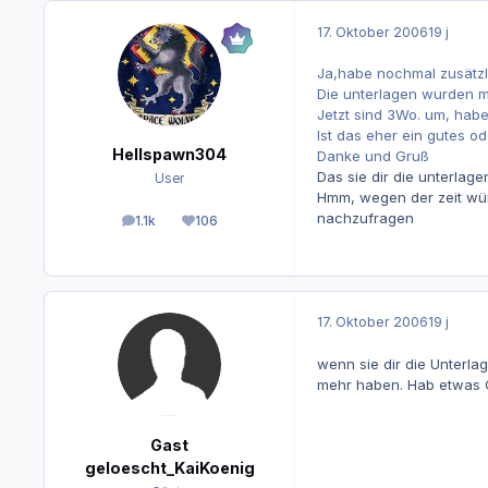
17. Oktober 2006
19 j
Ja,habe nochmal zusätz
Die unterlagen wurden m
Jetzt sind 3Wo. um, hab
Ist das eher ein gutes o
Hellspawn304
Danke und Gruß
Das sie dir die unterlag
User
Hmm, wegen der zeit würd
nachzufragen
1.1k
106
Beiträge
Reputation
17. Oktober 2006
19 j
wenn sie dir die Unterla
mehr haben. Hab etwas G
Gast
geloescht_KaiKoenig