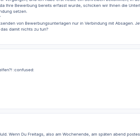
 ...da Ihre Bewerbung bereits erfasst wurde, schicken wir Ihnen die Unt
indung setzen.
"
ksenden von Bewerbungsunterlagen nur in Verbindung mit Absagen. Jetzt
 das damit nichts zu tun?
lfen?! :confused:
ld. Wenn Du Freitags, also am Wochenende, am späten abend postest u