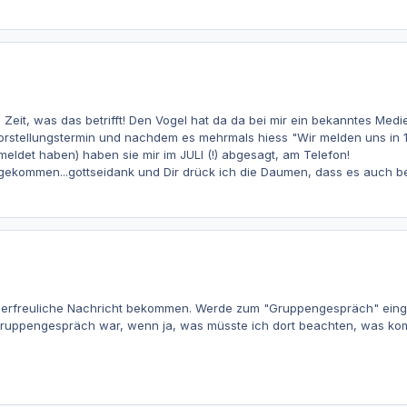
 Zeit, was das betrifft! Den Vogel hat da da bei mir ein bekanntes Me
rstellungstermin und nachdem es mehrmals hiess "Wir melden uns in 10
meldet haben) haben sie mir im JULI (!) abgesagt, am Telefon!
gekommen...gottseidank und Dir drück ich die Daumen, dass es auch bei
 erfreuliche Nachricht bekommen. Werde zum "Gruppengespräch" einge
ruppengespräch war, wenn ja, was müsste ich dort beachten, was komm