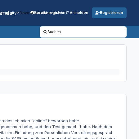
er.de
mmunity
Downloads
Jobs
Info
Bereits registriert? Anmelden
Registrieren
Suchen
en das ich mich "online" beworben habe.
hr genommen habe, und den Test gemacht habe. Nach dem
vtl. eine Einladung zum Persönlichen Vorstellungsgespräch
em die BASF meine Bewerbungsunterlagen mir zurückschickt