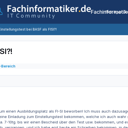
Fachinformatik
Beiträge
Co
Einstellungstest bei BASF als FISI?!
SI?!
-Bereich
um einen Ausbildungsplatz als FI-SI beworben! Ich muss auch dazusag
 eine Einladung zum Einstellungstest bekommen, welche ich auch wa
ca. 7-10tg. bis wir einen Bescheid über den Test usw. bekommen, und e
Wo. vergangen, und ich habe erst heute ein Schreiben bekommen, in d