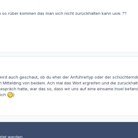
h so rüber kommen das man sich nicht zurückhalten kann usw. ??
rd auch geschaut, ob du eher der Anführertyp oder der schüchternde
 Mittelding von beidem. Ach mal das Wort ergreifen und die zurückhal
espräch hatte, war das so, dass wir uns auf eine einsame Insel befan
lich
)
rtet werden.