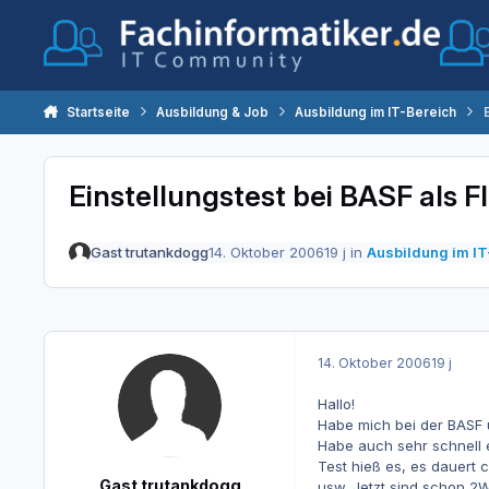
Zum Inhalt springen
Startseite
Ausbildung & Job
Ausbildung im IT-Bereich
Einstellungstest bei BASF als FI
Gast trutankdogg
14. Oktober 2006
19 j
in
Ausbildung im IT
14. Oktober 2006
19 j
Hallo!
Habe mich bei der BASF 
Habe auch sehr schnell
Test hieß es, es dauert 
Gast trutankdogg
usw. Jetzt sind schon 2