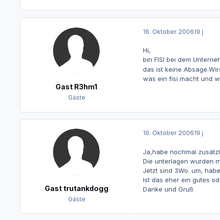
16. Oktober 2006
19 j
Hi,
bin FISI bei dem Untern
das ist keine Absage.Wi
was ein fisi macht und 
Gast R3hm1
Gäste
16. Oktober 2006
19 j
Ja,habe nochmal zusätz
Die unterlagen wurden m
Jetzt sind 3Wo. um, hab
Ist das eher ein gutes o
Gast trutankdogg
Danke und Gruß
Gäste