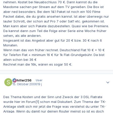
nehmen. Kostet bei Neuabschluss 70 €. Dann kannst du die
Maxdome sachen per Stream auf dem TV genießen. Die Box ist
aber ned besonders. Bei dem 1&1 Paket ist noch ein 100 Filme
Packet dabei, die du gratis ansehen kannst. Ist aber überwegs nur
lauter Schrott, der schon auf Pro 7 oder Sat1 etc. gekommen ist.
Man kann aber sich Pakete dazubestellen. Quasi wie bei Premiere.
Da kannst dann zum Teil die Folge einer Serie eine Woche früher
sehen, als alle anderen.
Insgesamt ist das Angebot aber gut für 20 € bzw. 30 € nach 6
Monaten.
Wenn man das von früher rechnet. Deutschland Flat 10 € + 10 €
für Telefon Flat + minimum 16 € für 1k Flat-Grundgebühr. Da bist
allein schon bei 36 €
Rechnet man die 16k, wären es sogar 50 €.
Autor-Statistiken
Schiller256
User
15. Oktober 2006
19 j
Das Thema Kosten und der Sinn und Zweck der 3 DSL Flatrate
wurde hier im Forum[1] schon mal Diskutiert. Zum Thema der TK-
Anklage stellt sich mir jetzt die Frage was verstehst du unter TK-
Anlage. Wenn du damit nur deinen Router meinst so ist es doch