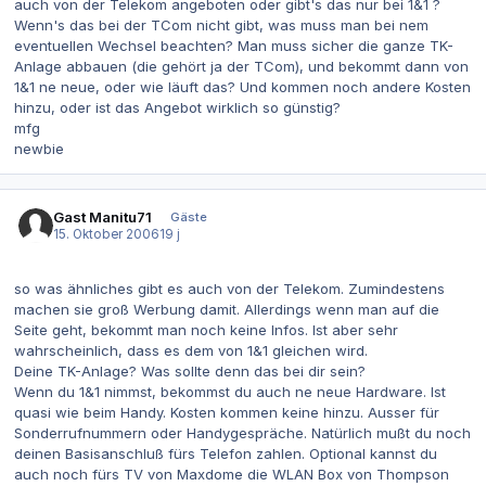
auch von der Telekom angeboten oder gibt's das nur bei 1&1 ?
Wenn's das bei der TCom nicht gibt, was muss man bei nem
eventuellen Wechsel beachten? Man muss sicher die ganze TK-
Anlage abbauen (die gehört ja der TCom), und bekommt dann von
1&1 ne neue, oder wie läuft das? Und kommen noch andere Kosten
hinzu, oder ist das Angebot wirklich so günstig?
mfg
newbie
Gast Manitu71
Gäste
15. Oktober 2006
19 j
so was ähnliches gibt es auch von der Telekom. Zumindestens
machen sie groß Werbung damit. Allerdings wenn man auf die
Seite geht, bekommt man noch keine Infos. Ist aber sehr
wahrscheinlich, dass es dem von 1&1 gleichen wird.
Deine TK-Anlage? Was sollte denn das bei dir sein?
Wenn du 1&1 nimmst, bekommst du auch ne neue Hardware. Ist
quasi wie beim Handy. Kosten kommen keine hinzu. Ausser für
Sonderrufnummern oder Handygespräche. Natürlich mußt du noch
deinen Basisanschluß fürs Telefon zahlen. Optional kannst du
auch noch fürs TV von Maxdome die WLAN Box von Thompson