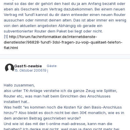
meist so das der dir gehört den hast du ja am Anfang bezahlt oder
eben als Geschenk zum Vertrag dazubekommen. Bei einem neuen
Vertrag mit 1und1 kannst du dir dann entweder einen neuen Router
aussuchen oder nimmst deinen alten. Das ist aber immer ein wenig
von den aktuellen angeboten Abhängig ob gerade ein
subventionierter Router dem Paket bei liegt oder nicht.
[1]
http://forum.fachinformatiker.de/internetdienste-
dienstleister/96828-1und1-3dsl-fragen-zu-voip-qualitaet-telefon-
flat.html
Gast fi-newbie
Gäste
15. Oktober 2006
19 j
Hallo zusammen,
also unter TK-Anlage verstehe ich da ganze Zeug wie Splitter,
Router etc, was man halt beim Einrichten des Anschlusses
installiert hat...
Was heißt "es kommen noch die Kosten für den Basis-Anschluss
hinzu"? Also bleibt es doch nicht bei den 30€ monatlich, wie es in
dem anderen Beitrag geschrieben wurde?
Und wie ist das mit der t-online mail-adresse, kann man die
behalten? Ich denke mal nicht, weil man ja dann nicht mehr bei