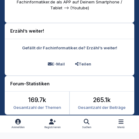
Fachinformatiker.de als APP auf Deinem Smartphone /
Tablet --> (Youtube)
Erzähl’s weiter!
Gefällt dir Fachinformatiker.de? Erzähl’s weiter!
E-Mail
Teilen
Forum-Statistiken
169.7k
265.1k
Gesamtzahl der Themen
Gesamtzahl der Beiträge
Heller Modus
Dunkler Modus
Systemeinstellung
Anmelden
Registrieren
Suchen
Menü
Datenschutz
Kontakt
Cookies
RSS