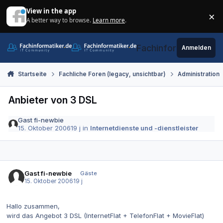
Zum Inhalt springen
View in the app
×
A better way to browse.
Learn more
.
Di
Fachinformatiker.de
Anmelden
Startseite
Fachliche Foren (legacy, unsichtbar)
Administration
Anbieter von 3 DSL
Gast fi-newbie
15. Oktober 2006
19 j
in
Internetdienste und -dienstleister
Gast fi-newbie
Gäste
15. Oktober 2006
19 j
Hallo zusammen,
wird das Angebot 3 DSL (InternetFlat + TelefonFlat + MovieFlat)